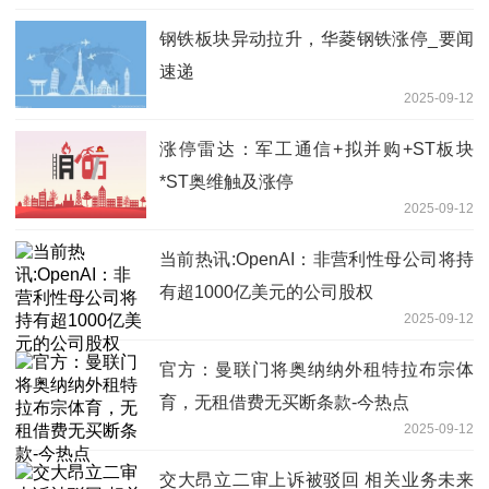
钢铁板块异动拉升，华菱钢铁涨停_要闻
速递
2025-09-12
涨停雷达：军工通信+拟并购+ST板块
*ST奥维触及涨停
2025-09-12
当前热讯:OpenAI：非营利性母公司将持
有超1000亿美元的公司股权
2025-09-12
官方：曼联门将奥纳纳外租特拉布宗体
育，无租借费无买断条款-今热点
2025-09-12
交大昂立二审上诉被驳回 相关业务未来