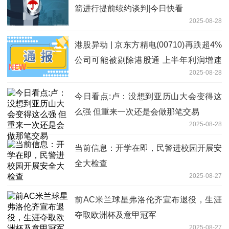
箭进行提前续约谈判|今日快看
2025-08-28
港股异动 | 京东方精电(00710)再跌超4%
公司可能被剔除港股通 上半年利润增速
2025-08-28
低于营收增速 每日视点
今日看点:卢：没想到亚历山大会变得这
么强 但重来一次还是会做那笔交易
2025-08-28
当前信息：开学在即，民警进校园开展安
全大检查
2025-08-27
前AC米兰球星弗洛伦齐宣布退役，生涯
夺取欧洲杯及意甲冠军
2025-08-27