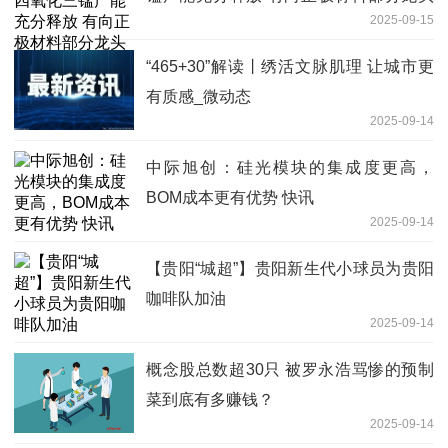
2025-09-15
企业供货-焦点资讯
“465+30”解读丨绣活文脉肌理 让城市更
有质感_微动态
2025-09-14
中际旭创：硅光模块的集成度更高，
BOM成本更有优势 快讯
2025-09-14
【贵阳“城超”】贵阳新生代小球员为贵阳
咖啡队加油
2025-09-14
概念股总数超30只 被罗永浩骂惨的预制
菜到底有多赚钱？
2025-09-14