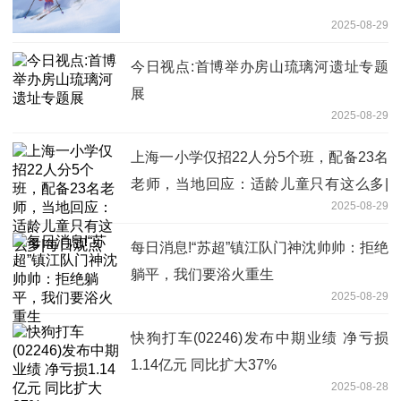
2025-08-29
今日视点:首博举办房山琉璃河遗址专题
展
2025-08-29
上海一小学仅招22人分5个班，配备23名
老师，当地回应：适龄儿童只有这么多|
2025-08-29
每日观点
每日消息!“苏超”镇江队门神沈帅帅：拒绝
躺平，我们要浴火重生
2025-08-29
快狗打车(02246)发布中期业绩 净亏损
1.14亿元 同比扩大37%
2025-08-28