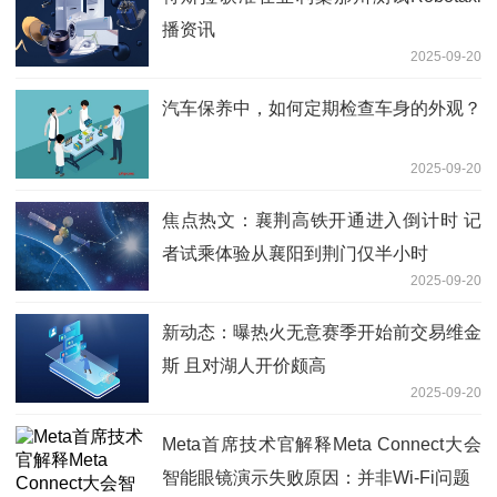
播资讯
2025-09-20
汽车保养中，如何定期检查车身的外观？
2025-09-20
焦点热文：襄荆高铁开通进入倒计时 记
者试乘体验从襄阳到荆门仅半小时
2025-09-20
新动态：曝热火无意赛季开始前交易维金
斯 且对湖人开价颇高
2025-09-20
Meta首席技术官解释Meta Connect大会
智能眼镜演示失败原因：并非Wi-Fi问题