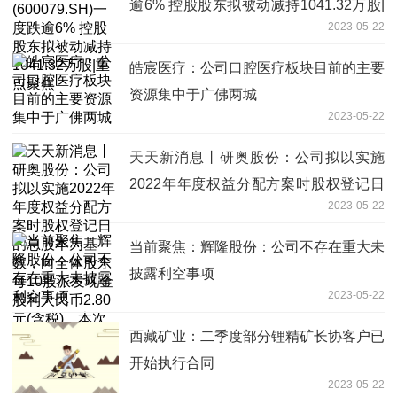
逾6% 控股股东拟被动减持1041.32万股|
2023-05-22
重点聚焦
皓宸医疗：公司口腔医疗板块目前的主要
资源集中于广佛两城
2023-05-22
天天新消息丨研奥股份：公司拟以实施
2022年年度权益分配方案时股权登记日
2023-05-22
的总股本为基数，向全体股东每10股派
发现金股利人民币2.80元(含税)，本次分
当前聚焦：辉隆股份：公司不存在重大未
配不转增不送红股
披露利空事项
2023-05-22
西藏矿业：二季度部分锂精矿长协客户已
开始执行合同
2023-05-22