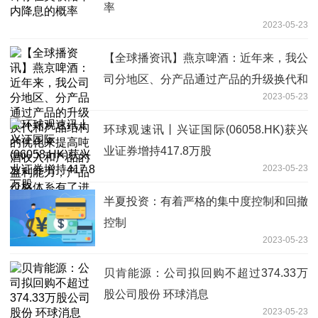
率
2023-05-23
【全球播资讯】燕京啤酒：近年来，我公
司分地区、分产品通过产品的升级换代和
2023-05-23
产品结构的优化来提高吨酒收入和产品的
盈利能力，产品价格体系有了进一步优化
环球观速讯丨兴证国际(06058.HK)获兴
业证券增持417.8万股
2023-05-23
半夏投资：有着严格的集中度控制和回撤
控制
2023-05-23
贝肯能源：公司拟回购不超过374.33万
股公司股份 环球消息
2023-05-23