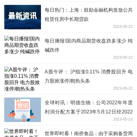
每日热门：上海：鼓励金融机构发放公共
租赁住房中长期贷款
2023-05-22
每日播报!国内商品期货收盘跌多涨少 纯
碱跌停
2023-05-22
A股午评： 沪指涨0.11% 消费股回升 电
力股掀涨停潮|热头条
2023-05-22
全球时讯：明德生物：公司2022年年度
利润分配方案于2023年5月12日经2022
2023-05-22
年年度股东大会审议通过
世界即时看！南侨食品：由于采购备货周