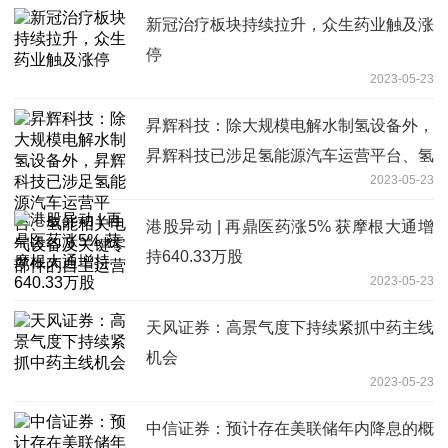
新冠治疗板块持续拉升，众生药业触及涨
停
2023-05-23
昇辉科技：除大规模电解水制氢设备外，
昇辉科技已涉足氢能源汽车运营平台、氢
2023-05-23
能相关电气设备及关键零部件的自主运营
港股异动 | 再鼎医药涨5% 获摩根大通增
持640.33万股
2023-05-23
天风证券：高景气度下持续紧抓中药主线
机会
2023-05-23
中信证券：预计存在美联储年内降息的概