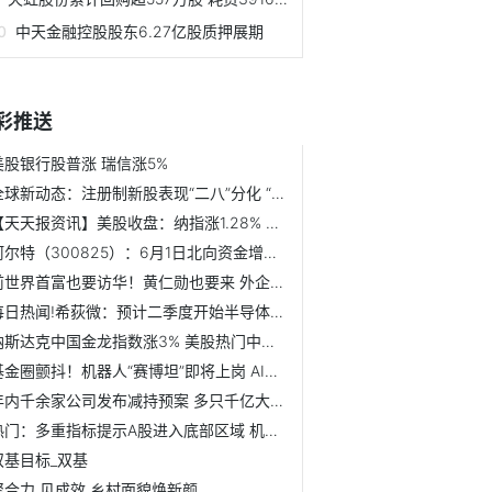
中天金融控股股东6.27亿股质押展期
彩推送
美股银行股普涨 瑞信涨5%
全球新动态：注册制新股表现“二八”分化 “双高”公司破发...
【天天报资讯】美股收盘：纳指涨1.28% 英伟达涨超5%
阿尔特（300825）：6月1日北向资金增持3.29万股
前世界首富也要访华！黄仁勋也要来 外企高管扎堆来中国 什...
每日热闻!希荻微：预计二季度开始半导体市场会逐步恢复动力
纳斯达克中国金龙指数涨3% 美股热门中概股集体上涨
基金圈颤抖！机器人“赛博坦”即将上岗 AI机器人可以替代基...
年内千余家公司发布减持预案 多只千亿大市值股遭减持_环球观点
热门：多重指标提示A股进入底部区域 机构预判后续增量资金可期
双基目标_双基
聚合力 见成效 乡村面貌焕新颜