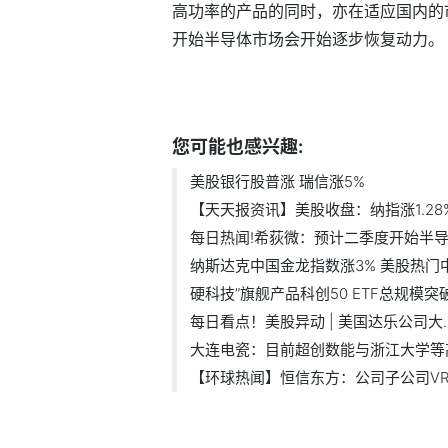
高功率的产品的同时，亦在适应国内的
开始半导体市场会开始逐步恢复动力。
标签：
您可能也感兴趣:
美股银行股普涨 瑞信涨5%
【天天报资讯】美股收盘：纳指涨1.28% .
每日热闻!希荻微：预计二季度开始半导体
纳斯达克中国金龙指数涨3% 美股热门中.
硬科技”旗舰产品科创50 ETF总规模突破.
每日看点！美股异动 | 美国达乐公司大..
大连电瓷：目前超创数能与浙江大学等高.
【环球热闻】恒信东方：公司子公司VRC