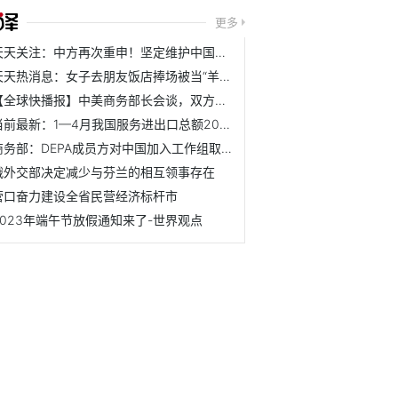
更多
天天关注：中方再次重申！坚定维护中国企业开展正常贸易的权利！
天天热消息：女子去朋友饭店捧场被当“羊”宰，朋友诚可欺？
【全球快播报】中美商务部长会谈，双方同意继续保持和加强交流
当前最新：1—4月我国服务进出口总额20816.5亿元，同比增长9.1%
商务部：DEPA成员方对中国加入工作组取得的进展给予积极评价
俄外交部决定减少与芬兰的相互领事存在
营口奋力建设全省民营经济标杆市
2023年端午节放假通知来了-世界观点