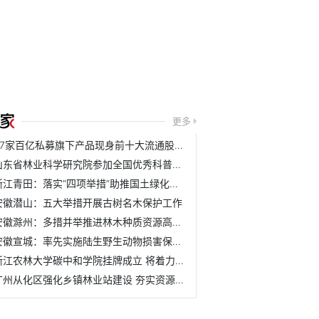
更多
37家百亿私募旗下产品现身前十大流通股名单
山东省林业科学研究院参加全国优秀科普作品评选活动
浙江青田：落实“四项举措”助推国土绿化取得新成效
安徽潜山：五大举措开展古树名木保护工作
安徽滁州：多措并举推进林木种质资源高质量发展
安徽宣城：率先实施陆生野生动物损害保险理赔机制
浙江农林大学碳中和学院挂牌成立 将着力培养具有碳中和与农...
广州从化区强化乡镇林业站建设 夯实资源管护基层基础