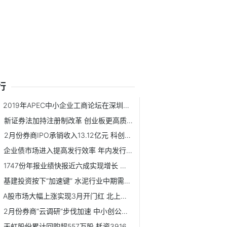
行
2019年APEC中小企业工商论坛在深圳开幕
新证券法加持注册制改革 创业板更高质量发展即日启程
2月份券商IPO承销收入13.12亿元 科创板项目占比近七成
企业债市场进入提高发行效率 年内发行总额或超6000亿元
1747份年报业绩快报近六成实现增长 净利润实现同比翻番公司达154家
基建投资按下“加速键” 水泥行业中期需求有保证
A股市场大幅上涨实现3月开门红 北上资金终结6日净流出
2月份券商“云调研”步伐加速 中小创公司仍是券商调研重点
天虹股份累计回购超557万股 耗资3916.7万元