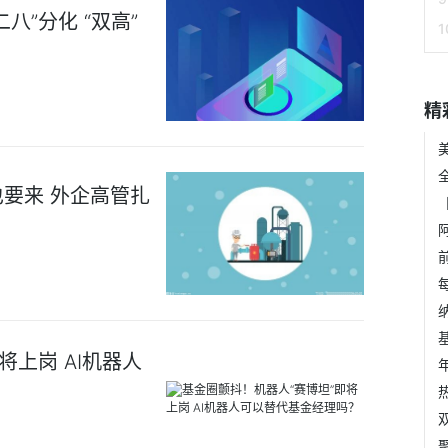
”分化 “双高”
精
要来 外企高管扎
将上岗 AI机器人