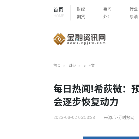
财经
要闻
行业
首页
HOME
期货
外汇
原油
首页
财经
> 正文
每日热闻!希荻微：
会逐步恢复动力
2023-06-02 05:53:38
来源:
证券时报网