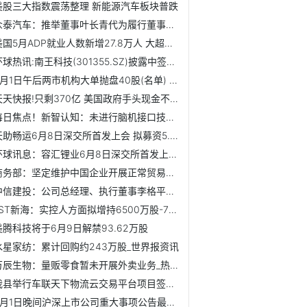
美股三大指数震荡整理 新能源汽车板块普跌
众泰汽车：推举董事叶长青代为履行董事长职责
美国5月ADP就业人数新增27.8万人 大超预期
环球热讯:南王科技(301355.SZ)披露中签结果：中签号码共有4.7316万个
6月1日午后两市机构大单抛盘40股(名单) 速讯
天天快报!只剩370亿 美国政府手头现金不及马斯克资产五分之...
每日焦点！新智认知：未进行脑机接口技术研发及布局
天助畅运6月8日深交所首发上会 拟募资5.79亿元
环球讯息：容汇锂业6月8日深交所首发上会 拟募资30.6亿元
商务部：坚定维护中国企业开展正常贸易的权利
中信建投：公司总经理、执行董事李格平辞职|全球热门
*ST新海：实控人方面拟增持6500万股-7000万股
美腾科技将于6月9日解禁93.62万股
水星家纺：累计回购约243万股_世界报资讯
万辰生物：量贩零食暂未开展外卖业务_热资讯
我县举行车联天下物流云交易平台项目签约仪式 观察
6月1日晚间沪深上市公司重大事项公告最新快递