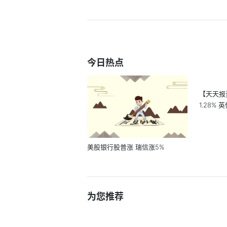
今日热点
【天天报
1.28%
美股银行股普涨 瑞信涨5%
为您推荐