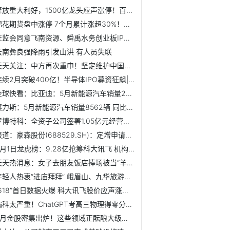
释放重大利好，1500亿龙头应声涨停！百度网盘在苹果商店下架...
棉花期货盘中涨停 7个月累计涨超30%！棉花企业业绩亮眼 多...
证监会同意飞南资源、舜禹水务创业板IPO注册 热议
云南彝良强降雨引发山洪 有人员失联
天天关注：中方再次重申！坚定维护中国企业开展正常贸易的权利！
连续2月突破400亿！半导体IPO募资狂飙|每日头条
全球快看：比亚迪：5月新能源汽车销量24.02万辆 去年同期11.49万辆
赛力斯：5月新能源汽车销量8562辆 同比降18.08%
罗博特科：全资子公司签署1.05亿元经营合同
报道：豪森股份(688529.SH)：定增申请获得上交所审核通过
6月1日龙虎榜：9.28亿抢筹科大讯飞 机构净买入16只股-环球新动态
天天热消息：女子去朋友饭店捧场被当“羊”宰，朋友诚可欺？
年轻人热衷“进庙拜拜” 峨眉山、九华旅游两连板 暑期档流...
“618”首日数据火爆 科大讯飞股价应声涨停 机构资金现分歧
偏科太严重！ChatGPT考高三物理得零分！张朝阳：原创内容很重要
6月金股密集出炉！这些领域正酝酿大级别行情？国家队重仓股被...