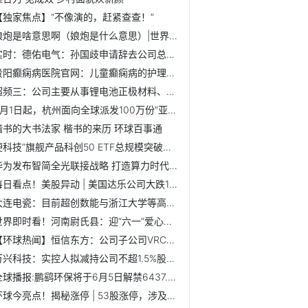
【独家焦点】“不像演的，赶紧查查！”
娘炮是啥意思啊（娘炮是什么意思）|世界消息
实时：德佑电气：孙国歧申请辞去公司总经理职务
贵阳癫痫病医院官网：儿童癫痫病的护理措施有哪些
超频三：公司主要从事锂电池正极材料、电子产品新型散热器件...
6月1日起，杭州面向全球派发100万份“亚运文旅大礼包”！8月...
楷书的大书法家 楷书的来历 环球百事通
硬科技”旗舰产品科创50 ETF总规模突破千亿大关 焦点精选
华为发布智简全光联接战略 打造算力时代的全光底座
每日看点！美股异动 | 美国达乐公司大跌17% 下调全年同店...
大连电瓷：目前超创数能与浙江大学等高校针对江西工厂数智化...
世界即时看！河南尉氏县：迎“六一”爱心捐赠 助振兴学子圆梦
【环球热闻】恒信东方：公司子公司VRC与美国苹果公司没有合作
万兴科技：实控人拟减持公司不超1.5%股份_快看点
全球播报:鹏鹞环保将于6月5日解禁6437.77万股
环球今亮点！揭秘涨停 | 53股涨停，涉及这些热门板块和概念