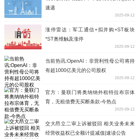
速递
2025-09-12
涨停雷达：军工通信+拟并购+ST板块
*ST奥维触及涨停
2025-09-12
当前热讯:OpenAI：非营利性母公司将持
有超1000亿美元的公司股权
2025-09-12
官方：曼联门将奥纳纳外租特拉布宗体
育，无租借费无买断条款-今热点
2025-09-12
交大昂立二审上诉被驳回 相关业务未来
经营收益权已全额计提减值|速读公告