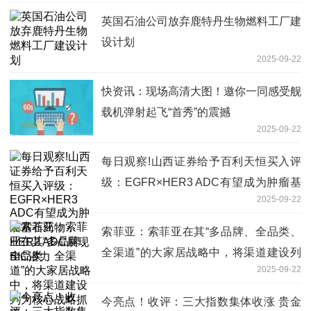
英国石油公司放弃鹿特丹生物燃料工厂建
设计划
2025-09-22
快资讯：现场高清大图！邀你一同感受舰
载机弹射起飞“首秀”的震撼
2025-09-22
每日观察!山西证券给予百利天恒买入评
级：EGFR×HER3 ADC有望成为肿瘤基
2025-09-22
石药物，HER2 ADC展现BIC潜力
索菲亚：索菲亚在其“多品牌、全品类、
全渠道”的大家居战略中，将渠道建设列
2025-09-22
为核心战略抓手
今亮点！收评：三大指数集体收涨 贵金