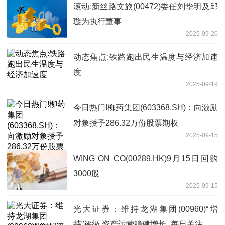
滚动:新丝路文旅(00472)委任刘华明及邱
璇为执行董事
2025-09-20
动态焦点:铁路跑出民生温度与经济加速
度
2025-09-19
今日热门!柳药集团(603368.SH)：向激励
对象授予286.32万份股票期权
2025-09-15
WING ON CO(00289.HK)9月15日回购
3000股
2025-09-15
光大证券：维持龙湖集团(00960)“增
持”评级 资产运营稳健增长_每日关注