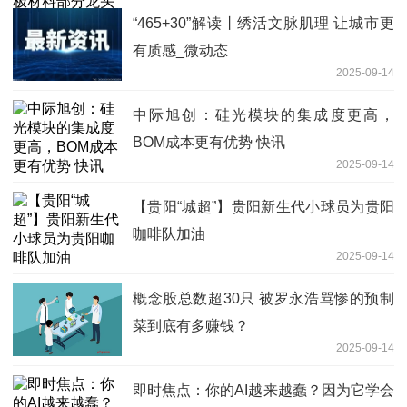
“465+30”解读丨绣活文脉肌理 让城市更
有质感_微动态
2025-09-14
中际旭创：硅光模块的集成度更高，
BOM成本更有优势 快讯
2025-09-14
【贵阳“城超”】贵阳新生代小球员为贵阳
咖啡队加油
2025-09-14
概念股总数超30只 被罗永浩骂惨的预制
菜到底有多赚钱？
2025-09-14
即时焦点：你的AI越来越蠢？因为它学会