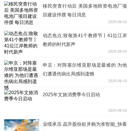
移民突查行动后 美国多地韩资电池厂项
目建设停摆 每日消息
2025-09-10
动态焦点:致敬第41个教师节丨41位江岸
教师的时代新声
2025-09-10
申京：对阵塞尔维亚那场是最难的 为他
们遭遇伤病出局感到遗憾
2025-09-10
2025年文旅消费季今日启动
2025-09-10
业绩承压 晶升股份欲并购为准智能_快看