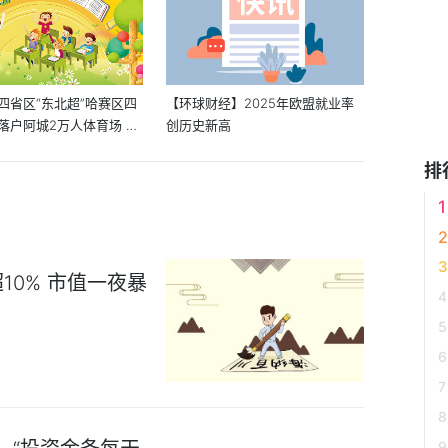
四省区“东北超”哈赛区四
【环球财经】2025年欧盟就业率
落户阿城2万人体育场 独
创历史新高
排
0% 市值一夜暴