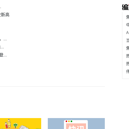
.
史新高
..
..
..