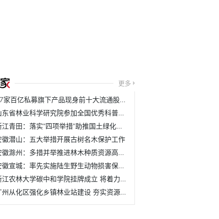
更多
37家百亿私募旗下产品现身前十大流通股名单
山东省林业科学研究院参加全国优秀科普作品评选活动
浙江青田：落实“四项举措”助推国土绿化取得新成效
安徽潜山：五大举措开展古树名木保护工作
安徽滁州：多措并举推进林木种质资源高质量发展
安徽宣城：率先实施陆生野生动物损害保险理赔机制
浙江农林大学碳中和学院挂牌成立 将着力培养具有碳中和与农...
广州从化区强化乡镇林业站建设 夯实资源管护基层基础