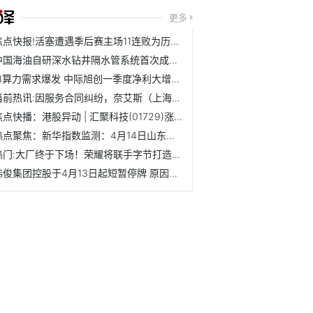
更多
焦点快报!活塞遭遇季后赛主场11连败为历史最长，上次赢球为2008年
中国海油自研深水钻井隔水管系统首次成功应用
AI算力需求爆发 中际旭创一季度净利大增262%_焦点快看
当前热讯:因服务合同纠纷，奈艾斯（上海）医药科技研究有限公...
焦点快播：港股异动 | 汇聚科技(01729)涨超6% 近期谷歌链...
热点聚焦：新华指数监测：4月14日山东港口大商中心钢坯价格微...
热门:大厂终于下场！荣耀将联手字节打造豆包手机
伟俊集团控股于4月13日起短暂停牌 原因待公布 微头条