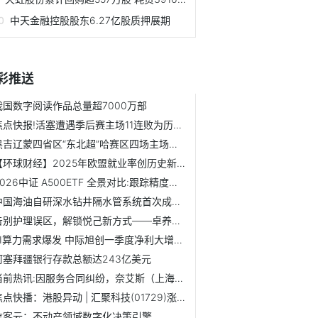
中天金融控股股东6.27亿股质押展期
彩推送
我国数字阅读作品总量超7000万部
焦点快报!活塞遭遇季后赛主场11连败为历史最长，上次赢球为2008年
黑吉辽蒙四省区“东北超”哈赛区四场主场赛落户阿城2万人体育...
【环球财经】2025年欧盟就业率创历史新高
2026中证 A500ETF 全景对比:跟踪精度与产品体系全梳理
中国海油自研深水钻井隔水管系统首次成功应用
告别护理误区，解锁悦己新方式——卓养女王陪你奔赴健康美胸之旅
AI算力需求爆发 中际旭创一季度净利大增262%_焦点快看
阿塞拜疆银行存款总额达243亿美元
当前热讯:因服务合同纠纷，奈艾斯（上海）医药科技研究有限公...
焦点快播：港股异动 | 汇聚科技(01729)涨超6% 近期谷歌链...
信客云：不动产领域数字化决策引擎