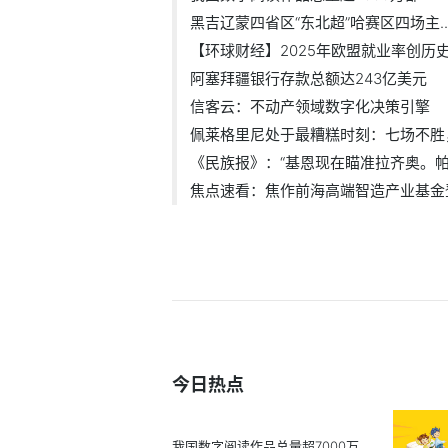
黑吉辽蒙四省区“东北超”哈赛区四场主..
【环球财经】2025年欧盟就业率创历
阿塞拜疆银行存款总额达243亿美元
信客云：不动产领域数字化决策引擎
佩莱格里尼处于最糟糕时刻：七场不胜，.
《民族报》：“基恩现在瞄准拉齐奥。帕.
焦点速看：焦作前海高端智造产业基金登.
今日热点
我国数字阅读作品总量超7000万