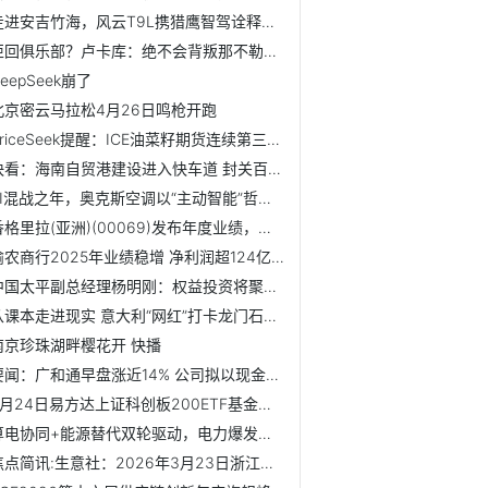
走进安吉竹海，风云T9L携猎鹰智驾诠释出行新境界
拒回俱乐部？卢卡库：绝不会背叛那不勒斯，我必须恢复到100%
eepSeek崩了
北京密云马拉松4月26日鸣枪开跑
PriceSeek提醒：ICE油菜籽期货连续第三日上涨|每日报道
快看：海南自贸港建设进入快车道 封关百日！政策红利持续释放
AI混战之年，奥克斯空调以“主动智能”哲学打开行业新天花板
香格里拉(亚洲)(00069)发布年度业绩，股东应占溢利1.12亿美元...
渝农商行2025年业绩稳增 净利润超124亿元
中国太平副总经理杨明刚：权益投资将聚焦新质生产力方向
从课本走进现实 意大利“网红”打卡龙门石窟直呼感动
南京珍珠湖畔樱花开 快播
要闻：广和通早盘涨近14% 公司拟以现金方式购买航盛电子控制权
3月24日易方达上证科创板200ETF基金份额减少1200万份，重仓股...
算电协同+能源替代双轮驱动，电力爆发涨停潮！华宝基金电力ET...
焦点简讯:生意社：2026年3月23日浙江绍兴华宇纸业废纸价格平稳