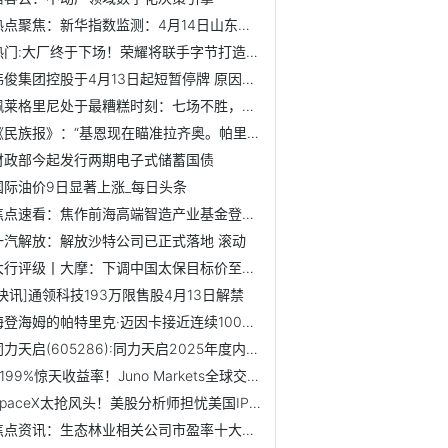
热点聚焦：新华指数监测：4月14日山东港口大商中心钢坯价格微...
热门:大厂终于下场！荣耀将联手字节打造豆包手机
伟俊集团控股于4月13日起短暂停牌 原因待公布 微头条
佩莱格里尼处于最糟糕时刻：七场不胜，皇家贝蒂斯在欧冠争夺...
《民族报》：“基恩现在瞄准拉齐奥。帕里西和所罗门存疑”
财政部今起发行两期电子式储蓄国债
国际油价9日显著上涨_每日头条
焦点速看：焦作前海高端智造产业基金登记成立 出资额10亿
一汽解放：解放沙特公司已正式落地 滚动
大行评级丨大摩：下调中国太保目标价至46港元，维持“增持”...
[快讯]通领科技193万限售股4月13日解禁
海登海姆的帕特里克·迈因卡接近连续100场德甲90分钟比赛
同力天启(605286):同力天启2025年度内部控制审计报告
4199%惊天收益率！Juno Markets全球交易大赛冠军独揽5万美金
SpaceX太抢风头！美股分析师担忧美国IPO市场或反受其累|实时焦点
焦点资讯：生态林业相关公司市盈率十大排名,你更看好谁呢?(3...