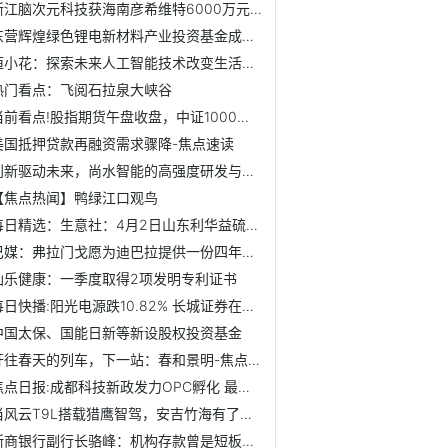
浙江脑次元科技获海南彦希维特6000万元战略投资，公司估值达3亿元
东营辉煌绿色锂电新材料产业投资基金成立 出资额约12亿
恒小花：探索未来人工智能技术改变生活方式
热门看点：飞阅石拉泉大峡谷
当前看点!股指期货午盘收盘，中证1000指数期货连续跌0.49%
美国抵押贷款再融资需求骤降-焦点速读
创新驱动未来，尚水智能的高强度研发与前瞻性布局
【焦点热闻】鸭绿江口观鸟
每日精选：生意社：4月2日山东利华益硫磺价格上调
巴媒：弗拉门戈愿为迪巴拉提供一份四年合同，博卡也有意球员
仙乐健康：一季度取得2项发明专利证书
每日快播:阳光电源跌10.82% 长城证券在历史高位维持增持评级
中国太保、国能日新等新设股权投资基金
开往春天的列车，下一站：春和景明-焦点热文
焦点日报:成都科技新政发力OPC孵化 最高补助500万元
当风云T9L搭载猎鹰智驾，安吉竹海有了第三种叙事方式
浙商银行副行长骆峰：机构存款曾是短板，如今成效显著、贡献...