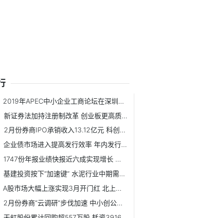
行
2019年APEC中小企业工商论坛在深圳开幕
新证券法加持注册制改革 创业板更高质量发展即日启程
2月份券商IPO承销收入13.12亿元 科创板项目占比近七成
企业债市场进入提高发行效率 年内发行总额或超6000亿元
1747份年报业绩快报近六成实现增长 净利润实现同比翻番公司达154家
基建投资按下“加速键” 水泥行业中期需求有保证
A股市场大幅上涨实现3月开门红 北上资金终结6日净流出
2月份券商“云调研”步伐加速 中小创公司仍是券商调研重点
天虹股份累计回购超557万股 耗资3916.7万元