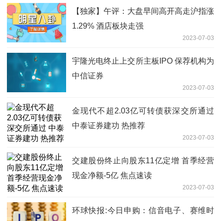
【独家】午评：大盘早间高开高走沪指涨
1.29% 酒店板块走强
2023-07-03
宇隆光电终止上交所主板IPO 保荐机构为
中信证券
2023-07-03
金现代不超2.03亿可转债获深交所通过
中泰证券建功 热推荐
2023-07-03
交建股份终止向股东11亿定增 首季经营
现金净额-5亿 焦点速读
2023-07-03
环球快报:今日申购：信音电子、赛维时