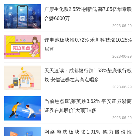
广康生化跌2.55%创新低 募7.85亿华泰联
合赚6600万
2023-06-29
锂电池板块涨0.72% 禾川科技涨10.25%
居首
2023-06-29
天天速读：成都银行跌1.53%垫底银行板
块 安信证券在其高点唱多
2023-06-29
当前焦点!凯莱英跌3.62% 平安证券浙商
证券在其股价"大顶"唱多
2023-06-29
网络游戏板块涨1.91% 德力股份涨