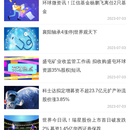
环球微资讯！江信基金杨鹏飞离任2只基
金
2023-07-03
襄阳轴承4涨停|世界观天下
2023-07-03
盛屯矿业收监管工作函 拟收购盛屯环球
资源35%股权|短讯
2023-07-03
科士达拟定增募资不超23.7亿元扩产补流
股价涨3.85%
2023-07-03
世界今日讯！瑞星股份上市首日破发跌
2% 募资1.45亿华西证券保荐