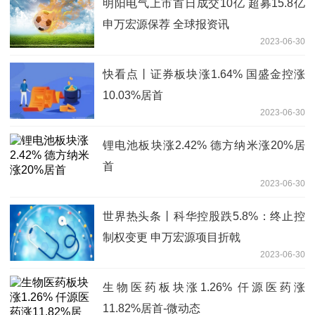
明阳电气上市首日成交10亿 超募15.8亿
申万宏源保荐 全球报资讯
2023-06-30
快看点丨证券板块涨1.64% 国盛金控涨
10.03%居首
2023-06-30
锂电池板块涨2.42% 德方纳米涨20%居
首
2023-06-30
世界热头条丨科华控股跌5.8%：终止控
制权变更 申万宏源项目折戟
2023-06-30
生物医药板块涨1.26% 仟源医药涨
11.82%居首-微动态