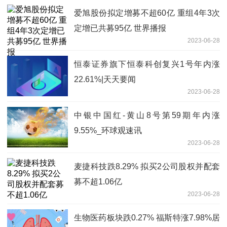
爱旭股份拟定增募不超60亿 重组4年3次
定增已共募95亿 世界播报
2023-06-28
恒泰证券旗下恒泰科创复兴1号年内涨
22.61%|天天要闻
2023-06-28
中银中国红-黄山8号第59期年内涨
9.55%_环球观速讯
2023-06-28
麦捷科技跌8.29% 拟买2公司股权并配套
募不超1.06亿
2023-06-28
生物医药板块跌0.27% 福斯特涨7.98%居