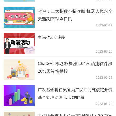
收评：三大指数小幅收跌 机器人概念全
天活跃|环球今日讯
2023-06-29
中马传动6涨停
2023-06-29
ChatGPT概念板块涨1.04% 鼎捷软件涨
20%居首 快播报
2023-06-29
广发基金聘任吴迪为广发汇元纯债定开债
基金经理助理 天天即时看
2023-06-29
中信证券旗下中信天睿2号累计亏39.77%