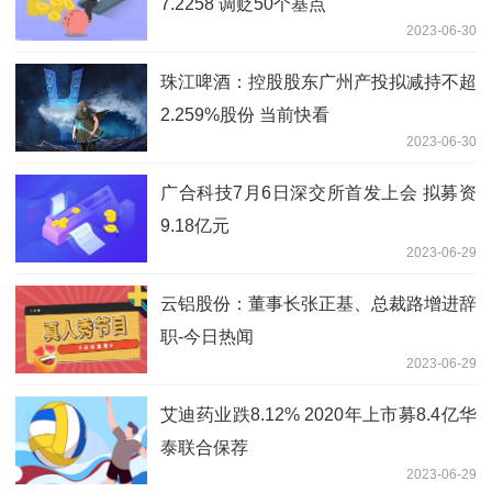
7.2258 调贬50个基点
2023-06-30
珠江啤酒：控股股东广州产投拟减持不超
2.259%股份 当前快看
2023-06-30
广合科技7月6日深交所首发上会 拟募资
9.18亿元
2023-06-29
云铝股份：董事长张正基、总裁路增进辞
职-今日热闻
2023-06-29
艾迪药业跌8.12% 2020年上市募8.4亿华
泰联合保荐
2023-06-29