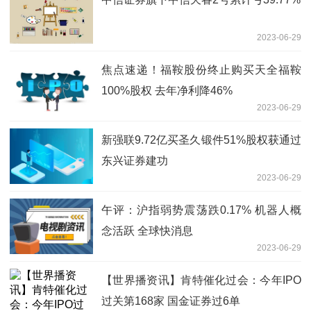
2023-06-29
焦点速递！福鞍股份终止购买天全福鞍
100%股权 去年净利降46%
2023-06-29
新强联9.72亿买圣久锻件51%股权获通过
东兴证券建功
2023-06-29
午评：沪指弱势震荡跌0.17% 机器人概
念活跃 全球快消息
2023-06-29
【世界播资讯】肯特催化过会：今年IPO
过关第168家 国金证券过6单