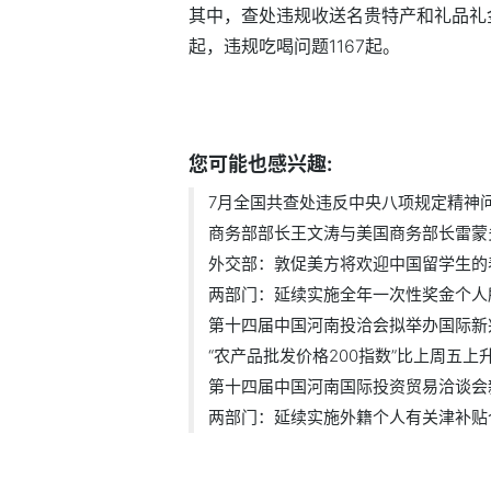
其中，查处违规收送名贵特产和礼品礼金
起，违规吃喝问题1167起。
标签：
您可能也感兴趣:
7月全国共查处违反中央八项规定精神问题
商务部部长王文涛与美国商务部长雷蒙多.
外交部：敦促美方将欢迎中国留学生的表.
两部门：延续实施全年一次性奖金个人所.
第十四届中国河南投洽会拟举办国际新兴.
“农产品批发价格200指数”比上周五上升.
第十四届中国河南国际投资贸易洽谈会新.
两部门：延续实施外籍个人有关津补贴个.