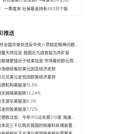
一季度末 社保基金持有483只个股
彩推送
7月全国共查处违反中央八项规定精神问题8157起
储量大供应足 我国近九成食盐为井矿盐
美联储更接近于结束加息 市场看好欧元而非美元
市场继续看好美元因亚经济走软
欧元兑美元走低因欧美经济差异
尚德机构美股涨15.5%
海天网络美股跌13.24%
金生游乐美股涨9.3%
富途控股美股涨7.72%
星德胜过会：今年IPO过关第219家 海通证券过15.5单
日本花三千亿购买我国的核废料处理装置遭拒？无实证
商务部部长王文涛与美国商务部长雷蒙多举行会谈