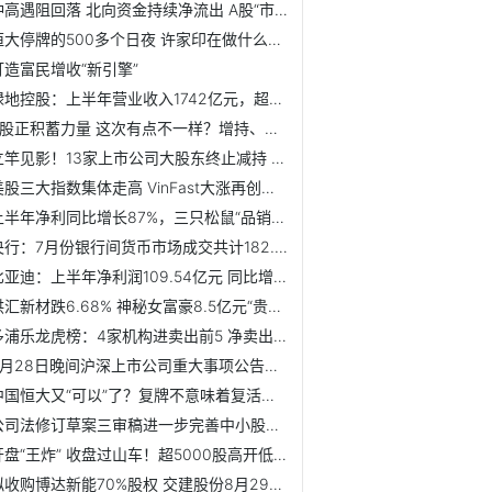
冲高遇阻回落 北向资金持续净流出 A股“市场底”还有多远？
恒大停牌的500多个日夜 许家印在做什么？最新身家曝光 已缩水80%
打造富民增收“新引擎”
绿地控股：上半年营业收入1742亿元，超高层项目实现大单去化
A股正积蓄力量 这次有点不一样？增持、回购大军仍在扩容
立竿见影！13家上市公司大股东终止减持 响应监管要求
美股三大指数集体走高 VinFast大涨再创历史新高
上半年净利同比增长87%，三只松鼠“品销合一”见成效
央行：7月份银行间货币市场成交共计182.2万亿元
比亚迪：上半年净利润109.54亿元 同比增长204.68%
洪汇新材跌6.68% 神秘女富豪8.5亿元“贵买”
多浦乐龙虎榜：4家机构进卖出前5 净卖出共3515万元
8月28日晚间沪深上市公司重大事项公告最新快递
中国恒大又“可以”了？复牌不意味着复活！暴跌近80% 三大角...
公司法修订草案三审稿进一步完善中小股东权利保护相关规定
开盘“王炸” 收盘过山车！超5000股高开低走 1天最高浮亏超...
拟收购博达新能70%股权 交建股份8月29日起停牌