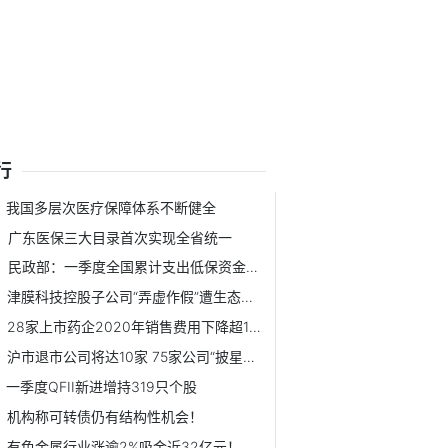
行
我国多层次医疗保障体系不断健全
广东医保三大目录首次实现全省统一
民政部：一季度全国累计支出低保资金约461.9亿元
津膜科技控股子公司“弄虚作假”遭生态环境部点名
28家上市药企2020年销售费用下降超10%
沪市退市公司将达10家 75家公司“披星戴帽”
一季度QFII新进增持319只个股
机构称可转债仍有结构性机会！
有色金属行业涨逾2%吸金近32亿元！