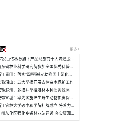
更多
37家百亿私募旗下产品现身前十大流通股名单
山东省林业科学研究院参加全国优秀科普作品评选活动
浙江青田：落实“四项举措”助推国土绿化取得新成效
安徽潜山：五大举措开展古树名木保护工作
安徽滁州：多措并举推进林木种质资源高质量发展
安徽宣城：率先实施陆生野生动物损害保险理赔机制
浙江农林大学碳中和学院挂牌成立 将着力培养具有碳中和与农...
广州从化区强化乡镇林业站建设 夯实资源管护基层基础