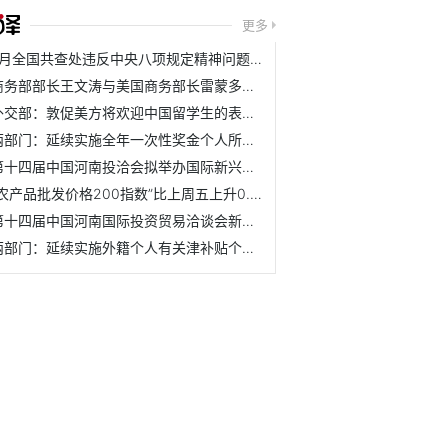
更多
7月全国共查处违反中央八项规定精神问题8157起
商务部部长王文涛与美国商务部长雷蒙多举行会谈
外交部：敦促美方将欢迎中国留学生的表态落到实处
两部门：延续实施全年一次性奖金个人所得税政策
第十四届中国河南投洽会拟举办国际新兴产业投融资合作大会
“农产品批发价格200指数”比上周五上升0.64个点
第十四届中国河南国际投资贸易洽谈会新闻发布会在北京举行
两部门：延续实施外籍个人有关津补贴个人所得税政策