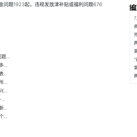
问题1923起，违规发放津补贴或福利问题676
...
..
..
..
..
..
..
..