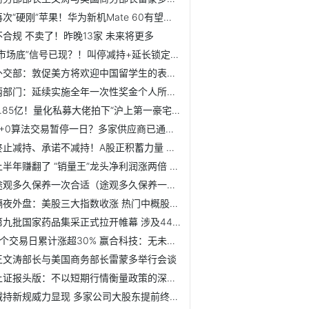
再次“硬刚”苹果！华为新机Mate 60有望开始预热
不合规 不卖了！昨晚13家 未来将更多
“市场底”信号已现？！叫停减持+延长锁定+增持回购 队伍越...
外交部：敦促美方将欢迎中国留学生的表态落到实处
两部门：延续实施全年一次性奖金个人所得税政策
2.85亿！量化私募大佬拍下“沪上第一豪宅” 历经30轮竞价、...
T+0算法交易暂停一日？多家供应商已通知今起恢复
终止减持、承诺不减持！A股正积蓄力量 增持、回购大军仍在扩容
上半年赚翻了 “销量王”龙头净利润涨两倍 一众新能源车企...
途观多久保养一次合适（途观多久保养一次？）
隔夜外盘：美股三大指数收涨 热门中概股普涨 “越南特斯拉...
第九批国家药品集采正式拉开帷幕 涉及44个品种195个品规
3个交易日累计涨超30% 赢合科技：无未披露重大事项
王文涛部长与美国商务部长雷蒙多举行会谈
上证报头版：不以短期行情衡量政策的深层次影响
减持新规威力显现 多家公司大股东提前终止减持计划