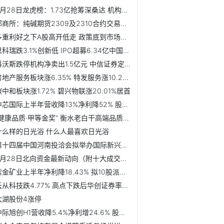
8月28日龙虎榜：1.73亿抢筹深桑达 机构净买14只股
郑商所：纯碱期货2309及2310合约交易指令每次最小开仓下单量...
多重利好之下A股高开低走 政策底到市场底要多久？
思科瑞跌3.1%创新低 IPO超募6.34亿中国银河保荐
科沃斯跌停机构净卖出1.5亿元 中信证券定目标价精准
房地产服务板块涨6.35% 特发服务涨10.22%居首
碳中和板块涨1.72% 碧兴物联涨20.01%居首
中芯国际上半年营收降13%净利降52% 股价涨0.52%
“健康品质·甲等金奖” 衡水老白干高端品质战略雄安发布会...
什么样的日光浴 什么人最喜欢日光浴
第十四届中国河南投洽会拟举办国际新兴产业投融资合作大会
8月28日北向资金最新动向（附十大成交股）
紫金矿业上半年净利降18.43% 拟10股派发红利0.5元
云从科技跌4.77% 高点下跌后华创证券率先推荐
大湖股份4涨停
中际旭创H1营收降5.4%净利增24.6% 股价涨4.25%