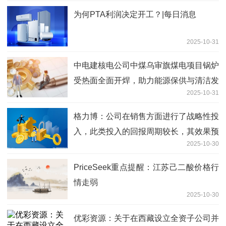
为何PTA利润决定开工？|每日消息
2025-10-31
中电建核电公司中煤乌审旗煤电项目锅炉
受热面全面开焊，助力能源保供与清洁发
2025-10-31
展|当前看点
格力博：公司在销售方面进行了战略性投
入，此类投入的回报周期较长，其效果预
2025-10-30
计将在未来数年内逐步释放，因此难以在
当期完全转化为营业收入
PriceSeek重点提醒：江苏己二酸价格行
情走弱
2025-10-30
优彩资源：关于在西藏设立全资子公司并