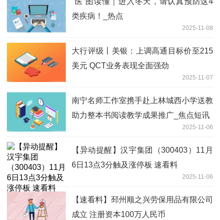
“医”图读懂｜进入冬天，请认真预防这4
类疾病！_热点
2025-11-08
大行评级丨美银：上调高通目标价至215
美元 QCT业务表现全面强劲
2025-11-07
南宁名师工作室携手赴上林城西小学送教
助力整本书阅读教学成果推广_焦点短讯
2025-11-06
【异动提醒】汉宇集团（300403）11月
6日13点3分触及涨停板 速看料
2025-11-06
【速看料】邳州顺之兴劳保用品有限公司
成立 注册资本100万人民币