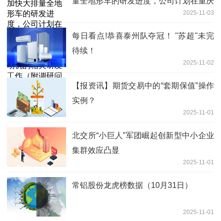
量全地形车的研发进度，公司计划在重庆
2025-11-03
设立研究院，主要进行大排量全地形车发
动机的相关研发工作（附调研问答）_焦
每日看点!恭喜泰州队夺冠！ "苏超"未完
点快看
待续！
2025-11-02
【报资讯】期货交易中的“套期保值”操作
实例？
2025-11-01
北交所“小巨人”军团崛起创新型中小企业
集群效应凸显
2025-11-01
常铝股份龙虎榜数据（10月31日）
2025-11-01