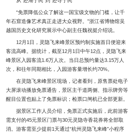
从“还湖于民”到“还寺于民”
“免票降低公众了解这一国宝级文物的门槛，让千
年石窟造像艺术真正走进大众视野。”浙江省博物馆吴
越国历史文化研究展示中心副主任魏祝挺介绍说。
12月1日，灵隐飞来峰景区预约制实施首日便迎来
客流高峰。据统计，截至12月1日中午12点，灵隐飞来
峰景区入园客流1.6万人次。当日总预约量达3.15万人
次，和往年同期相比，入园游客量增长约70%。
在灵隐飞来峰景区现场，记者看到，原售票处电子
大屏滚动播放免票通告，景区主干道两侧、指示牌旁等
醒目位置也贴上了免票标识；检票口闸机已全部更新。
据景区工作人员介绍，免票正式实施后，此前游客
需支付的45元景区门票与30元灵隐寺香花券将全部取
消。游客需至少提前1天通过“杭州灵隐飞来峰”小程序