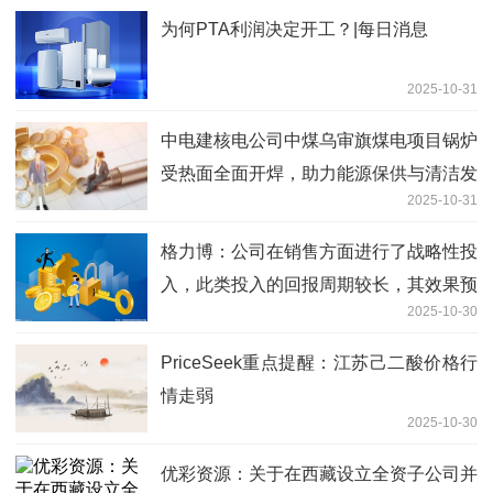
为何PTA利润决定开工？|每日消息
2025-10-31
中电建核电公司中煤乌审旗煤电项目锅炉
受热面全面开焊，助力能源保供与清洁发
2025-10-31
展|当前看点
格力博：公司在销售方面进行了战略性投
入，此类投入的回报周期较长，其效果预
2025-10-30
计将在未来数年内逐步释放，因此难以在
当期完全转化为营业收入
PriceSeek重点提醒：江苏己二酸价格行
情走弱
2025-10-30
优彩资源：关于在西藏设立全资子公司并