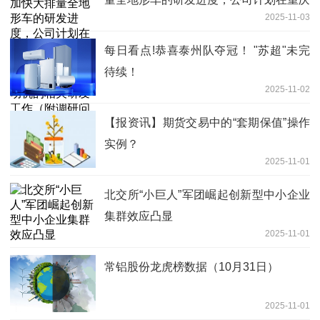
2025-11-03
设立研究院，主要进行大排量全地形车发
动机的相关研发工作（附调研问答）_焦
每日看点!恭喜泰州队夺冠！ "苏超"未完
点快看
待续！
2025-11-02
【报资讯】期货交易中的“套期保值”操作
实例？
2025-11-01
北交所“小巨人”军团崛起创新型中小企业
集群效应凸显
2025-11-01
常铝股份龙虎榜数据（10月31日）
2025-11-01