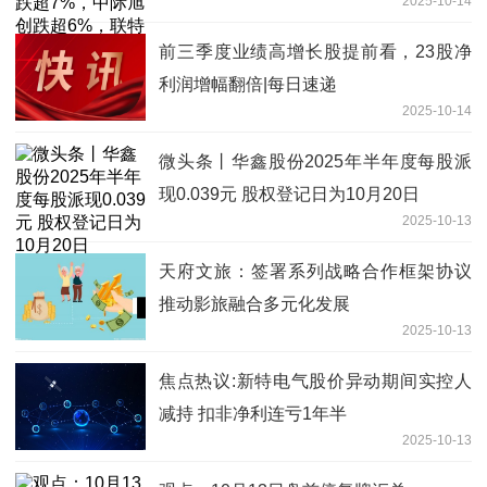
2025-10-14
技、德科立、剑桥科技、烽火通信跌超
4%
前三季度业绩高增长股提前看，23股净
利润增幅翻倍|每日速递
2025-10-14
微头条丨华鑫股份2025年半年度每股派
现0.039元 股权登记日为10月20日
2025-10-13
天府文旅：签署系列战略合作框架协议
推动影旅融合多元化发展
2025-10-13
焦点热议:新特电气股价异动期间实控人
减持 扣非净利连亏1年半
2025-10-13