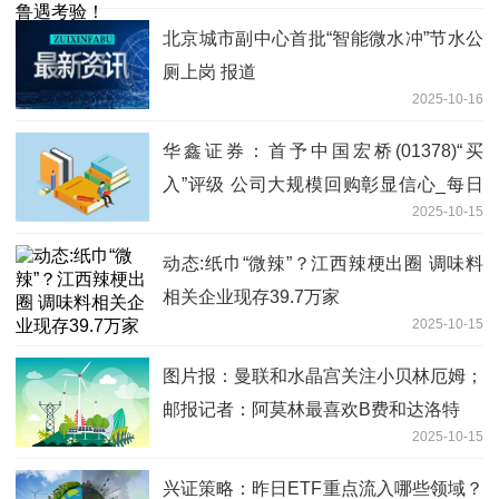
北京城市副中心首批“智能微水冲”节水公
厕上岗 报道
2025-10-16
华鑫证券：首予中国宏桥(01378)“买
入”评级 公司大规模回购彰显信心_每日
2025-10-15
观察
动态:纸巾“微辣”？江西辣梗出圈 调味料
相关企业现存39.7万家
2025-10-15
图片报：曼联和水晶宫关注小贝林厄姆；
邮报记者：阿莫林最喜欢B费和达洛特
2025-10-15
兴证策略：昨日ETF重点流入哪些领域？