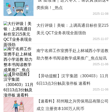
“医”图读懂｜进入冬天，请认真预防这4
类疾病！_热点
2025-11-08
大行评级丨美银：上调高通目标价至215
美元 QCT业务表现全面强劲
2025-11-07
南宁名师工作室携手赴上林城西小学送教
助力整本书阅读教学成果推广_焦点短讯
2025-11-06
【异动提醒】汉宇集团（300403）11月
6日13点3分触及涨停板 速看料
2025-11-06
【速看料】邳州顺之兴劳保用品有限公司
成立 注册资本100万人民币