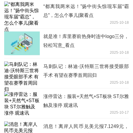
“都离我两米远！”扬中街头惊现车届“霸
总”，怎么个事儿|聚看点
2025-10-18
就是准！库里赛前热身时连中logo三分，
轻松写意_看点
2025-10-18
马刺队记：林迪-沃特斯三世将接受眼部
手术 有望在赛季首周回归
2025-10-18
涨停雷达：服装+天然气+ST板块 ST尔雅
触及涨停 观速讯
2025-10-17
消息！离岸人民币兑美元报7.1249元，