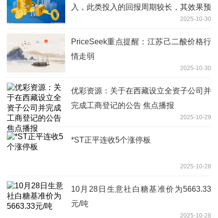
入，此类投入的回报周期较长，其效果预
2025-10-30
计将在未来数年内逐步释放，因此难以在
当期完全转化为营业收入
PriceSeek重点提醒：江苏己二酸价格行
情走弱
2025-10-30
优彩资源：关于在西藏设立全资子公司并
完成工商登记的公告 焦点播报
2025-10-29
*ST正平连收5个涨停板
2025-10-28
10月28日生意社白糖基准价为5663.33
元/吨
2025-10-28