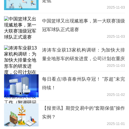
走低
2025-11-03
中国篮球又出现尴尬事，第一大联赛顶级
冠军球队正式退赛
2025-11-03
涛涛车业获13家机构调研：为加快大排
量全地形车的研发进度，公司计划在重庆
2025-11-03
设立研究院，主要进行大排量全地形车发
动机的相关研发工作（附调研问答）_焦
每日看点!恭喜泰州队夺冠！ "苏超"未完
点快看
待续！
2025-11-02
【报资讯】期货交易中的“套期保值”操作
实例？
2025-11-01