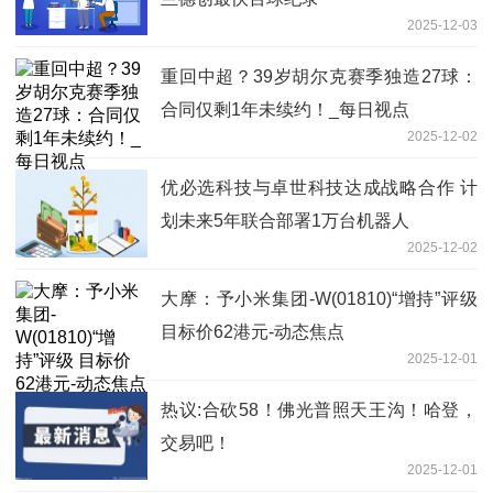
2025-12-03
重回中超？39岁胡尔克赛季独造27球：
合同仅剩1年未续约！_每日视点
2025-12-02
优必选科技与卓世科技达成战略合作 计
划未来5年联合部署1万台机器人
2025-12-02
大摩：予小米集团-W(01810)“增持”评级
目标价62港元-动态焦点
2025-12-01
热议:合砍58！佛光普照天王沟！哈登，
交易吧！
2025-12-01