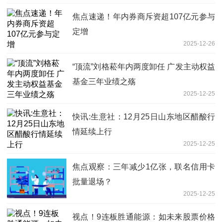
63.64%
焦点速递！年内券商斥资超107亿元参与
定增
2025-12-26
“顶流”刘格菘年内两度卸任 广发主动权益
基金三年业绩之殇
2025-12-25
快讯:生意社：12月25日山东地区醋酸行
情延续上行
2025-12-25
焦点观察：三年减少1亿张，联名信用卡
批量退场？
2025-12-25
视点！9连板胜通能源：如未来股票价格