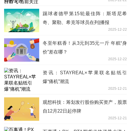
踢球者德甲第15轮最佳阵：斯塔尼希
奇、聚勒、希克等球员在列|播报
2025-12-22
冬至年糕香！从3元到35元一斤 年糕“身
价”差在哪？
2025-12-22
资讯：STAYREAL×苹果联名贴纸引
爆“痛机”潮流
2025-12-21
观想科技：筹划发行股份购买资产，股票
自12月22日起停牌
2025-12-21