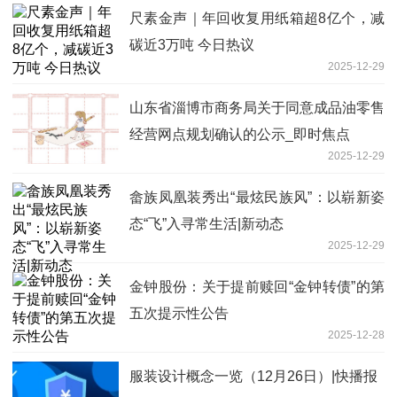
尺素金声｜年回收复用纸箱超8亿个，减
碳近3万吨 今日热议
2025-12-29
山东省淄博市商务局关于同意成品油零售
经营网点规划确认的公示_即时焦点
2025-12-29
畲族凤凰装秀出“最炫民族风”：以崭新姿
态“飞”入寻常生活|新动态
2025-12-29
金钟股份：关于提前赎回“金钟转债”的第
五次提示性公告
2025-12-28
服装设计概念一览（12月26日）|快播报