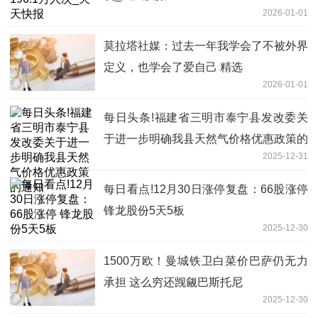
2026-01-01
莫拉塔社媒：过去一年我学会了不被外界
定义，也学会了爱自己 精选
2026-01-01
每日头条!福建省三明市泰宁县发改委关
于进一步明确我县天然气价格优惠政策的
2025-12-31
通知
每日看点!12月30日涨停复盘：66股涨停
锋龙股份5天5板
2025-12-30
1500万欧！曼城铁卫白菜价巴萨仍无力
承担 这么穷还觊觎巴斯托尼
2025-12-30