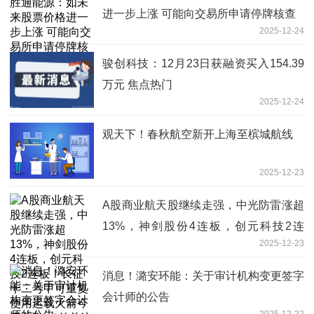
进一步上涨 可能向交易所申请停牌核查
2025-12-24
骏创科技：12月23日获融资买入154.39
万元 焦点热门
2025-12-24
观天下！春秋航空新开上海至槟城航线
2025-12-23
A股商业航天股继续走强，中光防雷涨超
13%，神剑股份4连板，创元科技2连
2025-12-23
板！长征十二号甲可重复使用运载火箭今
日首飞-当前关注
消息！潞安环能：关于审计机构变更签字
会计师的公告
2025-12-22