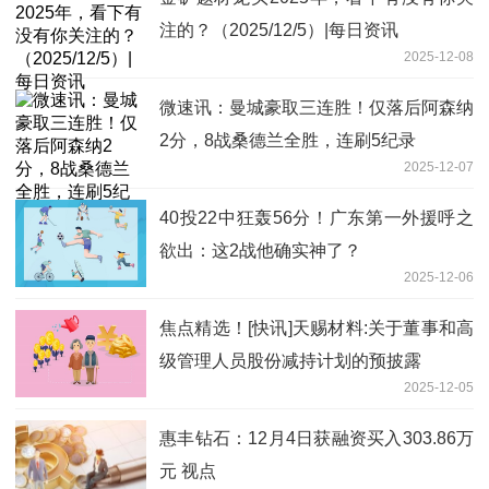
注的？（2025/12/5）|每日资讯
2025-12-08
微速讯：曼城豪取三连胜！仅落后阿森纳
2分，8战桑德兰全胜，连刷5纪录
2025-12-07
40投22中狂轰56分！广东第一外援呼之
欲出：这2战他确实神了？
2025-12-06
焦点精选！[快讯]天赐材料:关于董事和高
级管理人员股份减持计划的预披露
2025-12-05
惠丰钻石：12月4日获融资买入303.86万
元 视点