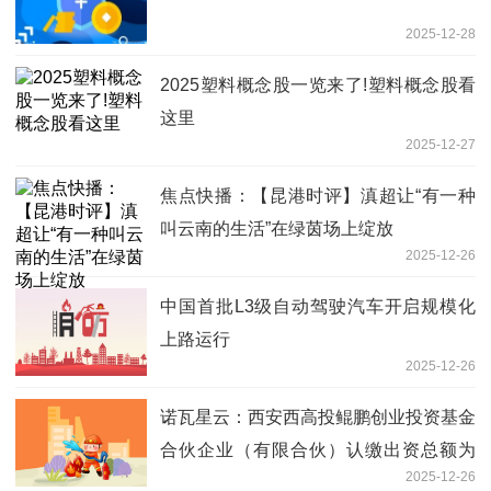
2025-12-28
2025塑料概念股一览来了!塑料概念股看
这里
2025-12-27
焦点快播：【昆港时评】滇超让“有一种
叫云南的生活”在绿茵场上绽放
2025-12-26
中国首批L3级自动驾驶汽车开启规模化
上路运行
2025-12-26
诺瓦星云：西安西高投鲲鹏创业投资基金
合伙企业（有限合伙）认缴出资总额为
2025-12-26
5,500万元，其中公司持有的基金份额为