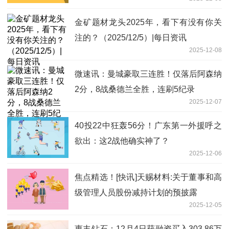
金矿题材龙头2025年，看下有没有你关
注的？（2025/12/5）|每日资讯
2025-12-08
微速讯：曼城豪取三连胜！仅落后阿森纳
2分，8战桑德兰全胜，连刷5纪录
2025-12-07
40投22中狂轰56分！广东第一外援呼之
欲出：这2战他确实神了？
2025-12-06
焦点精选！[快讯]天赐材料:关于董事和高
级管理人员股份减持计划的预披露
2025-12-05
惠丰钻石：12月4日获融资买入303.86万