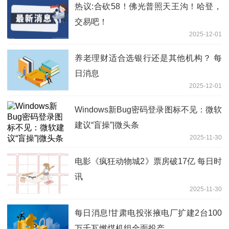
热议:合砍58！佛光普照天王沟！哈登，
交易吧！
2025-12-01
养老理财适合选银行还是其他机构？ 每
日消息
2025-12-01
Windows新Bug密码登录图标不见：微软
建议“盲操”|微头条
2025-11-30
电影《疯狂动物城2》票房破17亿 每日时
讯
2025-11-30
每日消息!甘肃电投张掖电厂扩建2台100
万千瓦燃煤机组全面投产