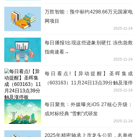
万胜智能：预中标约4298.66万元国家电
网项目
2025-11-24
每日播报!出现这些迹象别硬扛 冻伤急救
指南速看→
2025-11-24
每日看点!【异动提醒】圣晖集成
（603163）11月24日13点39分触及涨停
2025-11-24
板
每日聚焦：外媒曝光iOS 27核心升级：
或对标经典 “雪豹”式研发
2025-11-24
2025年精密轴承上市龙头公司，名单收