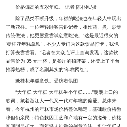
价格偏高的五彩年糕。 记者 陈朴风/摄
除了品类不断升级，年糕的吃法也在年轻人中玩出
了新花样。一位年轻顾客告诉记者，相比蒸、煮、炒等
传统做法，她更愿意尝试创意吃法。“这是最近很火的
‘糖桂花年糕拿铁’，不少人专门为这款饮品打卡，我也
打算去尝尝看。”记者在大众点评上查询发现，这款饮
品售价为 35 元一杯，是餐厅的招牌菜，还登上了平台
推荐热榜，成了名副其实的“年糕网红”。
糖桂花年糕拿铁。受访者供图
“大年糕 大年糕 大年糕生小年糕……”朗朗上口的
歌词，藏着浙江人一代又一代对年糕的偏爱。总体来
看，今年杭州的年糕市场价格整体稳定，基础款价格微
涨但仍亲民；特色款因工艺和产地有一定的溢价，价格
区间明显扩大。而年轻人推动的创意吃法，也让年糕从