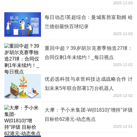
2025-12-03
每日动态!英超综合：曼城客胜富勒姆 哈
兰德创最快百球纪录
2025-12-03
重回中超？39岁胡尔克赛季独造27球：
合同仅剩1年未续约！_每日视点
2025-12-02
优必选科技与卓世科技达成战略合作 计
划未来5年联合部署1万台机器人
2025-12-02
大摩：予小米集团-W(01810)“增持”评级
目标价62港元-动态焦点
2025-12-01