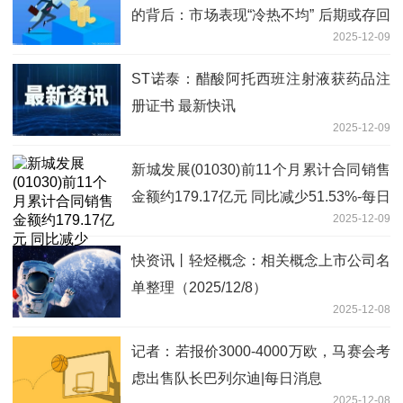
的背后：市场表现“冷热不均” 后期或存回
2025-12-09
调可能
ST诺泰：醋酸阿托西班注射液获药品注
册证书 最新快讯
2025-12-09
新城发展(01030)前11个月累计合同销售
金额约179.17亿元 同比减少51.53%-每日
2025-12-09
时讯
快资讯丨轻烃概念：相关概念上市公司名
单整理（2025/12/8）
2025-12-08
记者：若报价3000-4000万欧，马赛会考
虑出售队长巴列尔迪|每日消息
2025-12-08