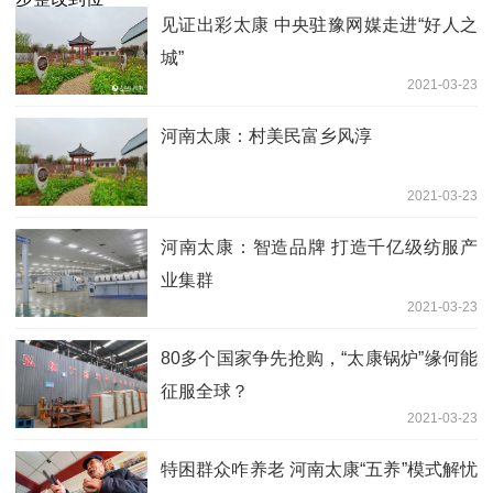
见证出彩太康 中央驻豫网媒走进“好人之
城”
2021-03-23
河南太康：村美民富乡风淳
2021-03-23
河南太康：智造品牌 打造千亿级纺服产
业集群
2021-03-23
80多个国家争先抢购，“太康锅炉”缘何能
征服全球？
2021-03-23
特困群众咋养老 河南太康“五养”模式解忧