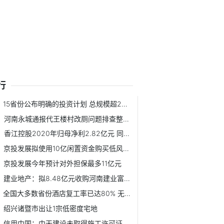
行
15省份公布明确的投资计划 总规模超24万亿元
河南永城通报代王楼村改厕问题排查整改进展情况：目前已初步...
香江控股2020年归母净利2.82亿元 同比减少38.07%
京投发展拟使用10亿闲置资金购买低风险产品
京投发展今年预计对外担保最多11亿元
建业地产：拟8.48亿元收购河南建业富居投资有限公司10%股权
全国大多数省份酒店复工率已达80% 无接触服务带来新商机
绍兴诸暨市出让1宗低密度宅地
信用中国：中天建设未取得施工许可证擅自建设遭罚1万元