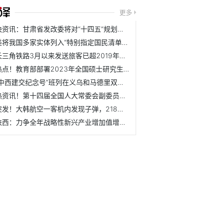
更多
快资讯：甘肃省发改委将对“十四五”规划实施情况进行中期评估
美将我国多家实体列入“特别指定国民清单”，中方对此坚决反...
长三角铁路3月以来发送旅客已超2019年同期，春季旅游热度持续...
热点！教育部部署2023年全国硕士研究生招生复试录取工作
“中西建交纪念号”班列在义乌和马德里双向对开
热资讯！第十四届全国人大常委会副委员长 秘书长
突发！大韩航空一客机内发现子弹，218名乘客被紧急疏散_每日视点
陕西：力争全年战略性新兴产业增加值增长13%左右 通讯