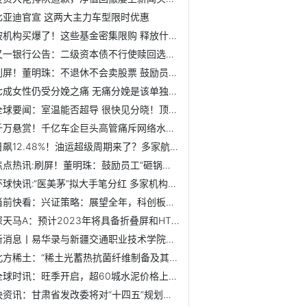
比亚迪官宣 这两大主力车型限时优惠
被机构买爆了！这些基金密集限购 释放什么信号？ 每日信息
又一银行公告：二级资本债不行使赎回选择权！银行业年内近500...
刷屏！董明珠：不退休不会卖股票 鼓励员工“砸锅卖铁”买格...
七成女性仍受分娩之痛 无痛分娩是该单独入医保了 全球视讯
全球要闻：室温能否超导 很快见分晓！顶级专家密集发声
千万悬赏！千亿车企巨头高管痛斥网络水军 “电池自燃篡改成...
日飙12.48%！油运超级周期来了？多家航运公司业绩预喜
焦点热讯:刷屏！董明珠：鼓励员工“砸锅卖铁”买格力股票 买...
环球快讯:“医美茅”拟大手笔分红 多家机构密集关注！机构最...
当前快看：兴证策略：展望全年，科创板哪些方向最具备业绩弹性？
深天马A：预计2023年将具备折叠屏和HTD屏量产能力，并推出相...
新消息丨易华录与新疆交通职业技术学院举行“智慧城市交通产...
北方稀土：“稀土光蓄热抗菌纤维制备及其面料关键技术开发”...
全球时讯：旺季开启，超60城水泥价格上调，多家厂商发布调价...
快资讯：甘肃省发改委将对“十四五”规划实施情况进行中期评估