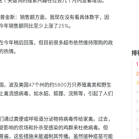
”这个关键词的搜索兴趣在过去几个月内显著增加。
汤普金斯：销售额方面，我现在没有看具体数字，因
今年销售额同比至少上涨了25%。
在今年稍后回落，但目前很多超市依然维持限购的政
的热情。
排
，波及美国47个州的约5800万只养殖禽类和野生
上禽流感病毒，如水貂、狐狸、浣熊等，引起了人们
们通过粪便或呼吸道分泌物将病毒传给家禽。过去，
受影响的农场和扑杀受感染的鸡群来杜绝病毒。但
普遍，这些措施未能遏制其传播。虽然接种疫苗可能