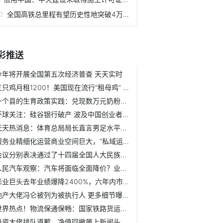
全国高铁总里程有望历史性地突破4万公里
彩推送
今年将开展全国第五次经济普查 天天实时
三只鸡月租1200！美国现在流行“租母鸡” 订单已经接不过来
一个县的生育政策实践：兑现数万元奶粉补助 二三孩中考还将加10分
环球关注：硅谷银行破产 波及中国创业者！16家机构披露资金...
天天热消息：体育总局局长直言男足水平一路下滑
服务业精细化运营商业空间巨大，“私域运营引擎”iCC Grow亮...
会议分别表决通过了十四届全国人大民族委员会、监察和司法委...
人民汽车观察：汽车将面临全面降价？业内人士称需理性看待
影业巨头去年业绩爆降2400%，六年内市值蒸发超百亿！-环球动态
地产大佬冯仑被列为被执行人 更多细节曝光-全球即时
世界热点！物流保通保畅：国家铁路货运继续保持高位运行
投资大佬排队道歉，净值回撤屡上新闻头条…如何避免"尴尬"重...