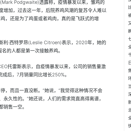
ark Podgwaite)透露称，疫情暴发以来，雏鸡的
度增加，过去这一年，后院养鸡风潮的复苏令人难以
养鸡，还是为了鸡蛋或者鸡肉，真的是飞跃式的增
特罗昂(Leslie Citroen)表示，2020年，她的
数报名的人都是第一次接触养鸡。
CEO托雷斯表示，自疫情暴发以来，公司的销售量激
货完成后，7月销量同比增长250%。
停，而且一直没断。”她说，“我觉得这种情况不会
、永久性的。”她还说，人们的需求简直高得离谱，
都销售一空。