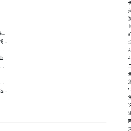
..
..
..
..
..
..
..