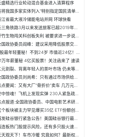
长盛精选行业轮动混合基金进入清算程序
美将我国多家实体列入“特别指定国民清单”，中方对此坚决反...
浙江省最大液冷储能电站并网 环球快看
长三角铁路3月以来发送旅客已超2019年同期，春季旅游热度持续...
轩竹生物闯关科创板失利 被要求进一步说明技术优势和商业化规划
全国政协委员阎峰：建议采用降低股票交易印花税以刺激多种需...
A股最年轻董秘！不到24岁 市值近24亿！网友：又是别人家的孩...
41万年薪董秘 4亿买股票！关注函来了 速读
二元割裂、背离年轻人的茶叶市场 仍未等来“第一股” 天天快消息
全国政协委员刘尚希：只有通过市场供给加制度供给，才能扩大...
焦点要闻：又有大厂“骨折价”卖车 几万元的车优惠也上万！...
空中惊魂！飞机上发现实弹 230人紧急疏散！6天4起客机事故 ...
焦点报道:全国政协委员、中国电影艺术研究中心研究员皇甫宜川...
这个板块被主力罕见爆买35亿 ETF份额创3年新高！近期火爆的...
浦发硅谷银行紧急公告！美国硅谷银行最新进展 多家初创企业...
两连板热门股提示风险，还有多只股火速澄清，事关25万股东！...
天天观天下！车市冷暖 究竟如何？最新权威回应来了！