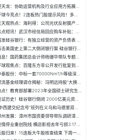
楚天龙：协助运营机构及行业应用方拓展数字人民币应用场景 ...
环球今亮点！2连板热门股提示风险！多股火速澄清 事关25万股...
天天观热点：海利得：公司光伏反射膜产品可提升双玻组件背板...
焦点短讯！武汉市经信局回应购车补贴：经开区、江夏区联合本...
浦发硅谷银行：有独立经营的资产负债表 始终规范稳健经营-天...
直击美国史上第二大倒闭银行案 硅谷银行会是第一张多米诺骨...
消息！国药集团总会计师杨珊华带队专题调研太极集团数字化转型
环球观焦点：百隆东方非公开发行批复到期失效 原拟募资不超10亿
中泰股份：中标一套70000Nm?/h等级深冷制氮空分
顶流基金经理调仓揭秘：冯明远持股“大换血” 谢治宇减持普...
热点！教育部部署2023年全国硕士研究生招生复试录取工作
见证历史！硅谷银行倒闭 2000亿美元资产被接管！银行集体崩...
“中西建交纪念号”班列在义乌和马德里双向对开
漳州发展：漳州市国资委领导带队调研漳州发展汽车集团二手车...
疫情停业重创院线 横店影视去年亏损3.17亿元 今年计划新开影院50家
妖股归来！15连板大牛股核查结束 下周一复牌！知名游资热炒...