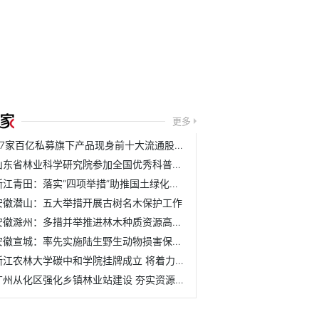
更多
37家百亿私募旗下产品现身前十大流通股名单
山东省林业科学研究院参加全国优秀科普作品评选活动
浙江青田：落实“四项举措”助推国土绿化取得新成效
安徽潜山：五大举措开展古树名木保护工作
安徽滁州：多措并举推进林木种质资源高质量发展
安徽宣城：率先实施陆生野生动物损害保险理赔机制
浙江农林大学碳中和学院挂牌成立 将着力培养具有碳中和与农...
广州从化区强化乡镇林业站建设 夯实资源管护基层基础