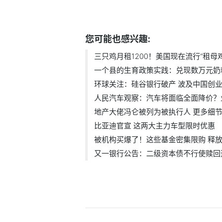
标签：
您可能也感兴趣:
三只鸡月租1200！美国现在流行“租母鸡.
一个县的生育政策实践：兑现数万元奶粉.
环球关注：硅谷银行破产 波及中国创业.
人民汽车观察：汽车将面临全面降价？业.
地产大佬冯仑被列为被执行人 更多细节.
比亚迪官宣 这两大主力车型限时优惠
被机构买爆了！这些基金密集限购 释放.
又一银行公告：二级资本债不行使赎回选.