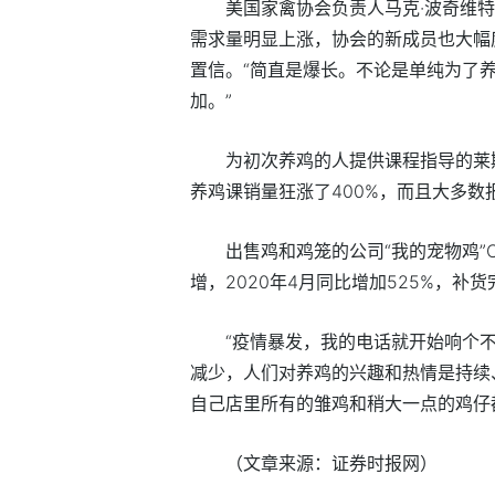
美国家禽协会负责人马克·波奇维特(M
需求量明显上涨，协会的新成员也大幅
置信。“简直是爆长。不论是单纯为了
加。”
为初次养鸡的人提供课程指导的莱斯利·西
养鸡课销量狂涨了400%，而且大多
出售鸡和鸡笼的公司“我的宠物鸡”
增，2020年4月同比增加525%，补
“疫情暴发，我的电话就开始响个不
减少，人们对养鸡的兴趣和热情是持续
自己店里所有的雏鸡和稍大一点的鸡仔
（文章来源：证券时报网）