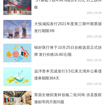
*ST基础下跌4.98%报价9.55元 封上跌停
板
2021-10-26
大悦城拟发行2021年度第三期中期票据
发行期限3年
2021-10-26
锦好医疗将于10月25日在精选层正式挂
牌 发行价格16.80元/股
2021-10-21
远洋资本完成发行3.5亿美元境外公募债
债券期限364天
2021-10-21
荣昌生物回复科创板二轮问询 涉及股权
激励等四方面问题