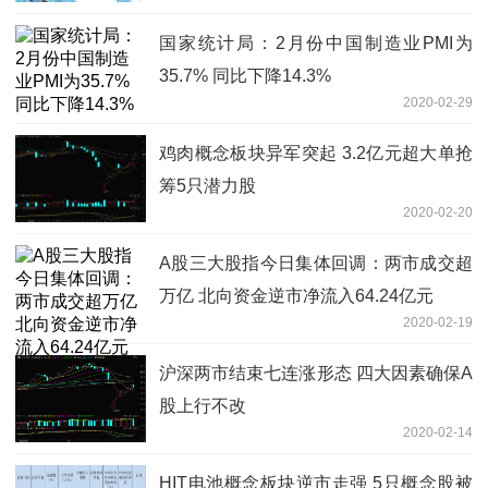
国家统计局：2月份中国制造业PMI为
35.7% 同比下降14.3%
2020-02-29
鸡肉概念板块异军突起 3.2亿元超大单抢
筹5只潜力股
2020-02-20
A股三大股指今日集体回调：两市成交超
万亿 北向资金逆市净流入64.24亿元
2020-02-19
沪深两市结束七连涨形态 四大因素确保A
股上行不改
2020-02-14
HIT电池概念板块逆市走强 5只概念股被