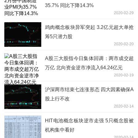
35.7% 同比下降14.3%
2020-02-29
鸡肉概念板块异军突起 3.2亿元超大单抢
筹5只潜力股
2020-02-20
A股三大股指今日集体回调：两市成交超
万亿 北向资金逆市净流入64.24亿元
2020-02-19
沪深两市结束七连涨形态 四大因素确保A
股上行不改
2020-02-14
HIT电池概念板块逆市走强 5只概念股被
机构集中看好
2020-02-14