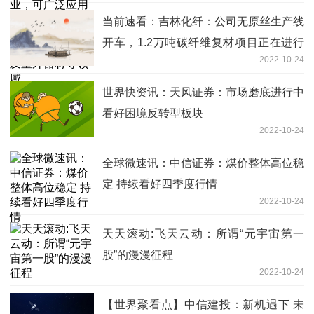
机械及室外器材等领域
当前速看：吉林化纤：公司无原丝生产线
开车，1.2万吨碳纤维复材项目正在进行
2022-10-24
设备安装
世界快资讯：天风证券：市场磨底进行中
看好困境反转型板块
2022-10-24
全球微速讯：中信证券：煤价整体高位稳
定 持续看好四季度行情
2022-10-24
天天滚动:飞天云动：所谓“元宇宙第一
股”的漫漫征程
2022-10-24
【世界聚看点】中信建投：新机遇下 未