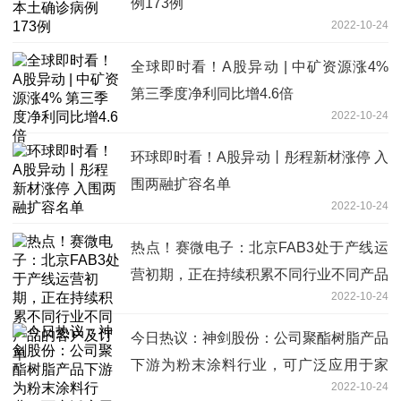
例173例
2022-10-24
全球即时看！A股异动 | 中矿资源涨4%
第三季度净利同比增4.6倍
2022-10-24
环球即时看！A股异动丨彤程新材涨停 入
围两融扩容名单
2022-10-24
热点！赛微电子：北京FAB3处于产线运
营初期，正在持续积累不同行业不同产品
2022-10-24
的客户及订单
今日热议：神剑股份：公司聚酯树脂产品
下游为粉末涂料行业，可广泛应用于家
2022-10-24
电、建材、汽车、农机、5G基站、医疗