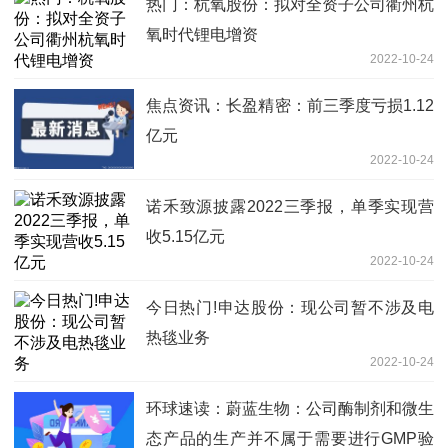
热门：杭氧股份：拟对全资子公司衢州杭
氧时代锂电增资
2022-10-24
焦点资讯：长盈精密：前三季度亏损1.12
亿元
2022-10-24
诺禾致源披露2022三季报，单季实现营
收5.15亿元
2022-10-24
今日热门!申达股份：现公司暂不涉及电
热毯业务
2022-10-24
环球速读：蔚蓝生物：公司酶制剂和微生
态产品的生产并不属于需要进行GMP验