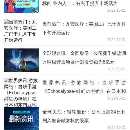
标的 业内人士：有利于提升市场活力
2022-10-21
当前热门：九安医疗：美国工厂已于九月
下旬开始运行
2022-10-21
全球观速讯丨金圆股份：公司捌千错盐湖
万吨级锂盐项目计划投资额为8亿元
2022-10-21
世界热讯:游族网络：自研手游
《Echocalypse-緋紅の神約》在日本和
2022-10-21
东南亚地区正式上线
全球关注：银轮股份：公司股票24日起
列入融资融券标的股票
2022-10-21