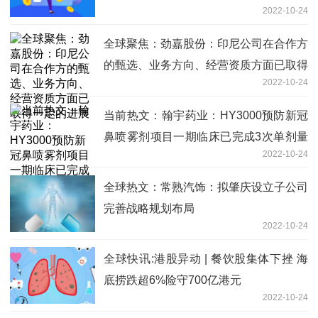
2022-10-24
收的事项
全球聚焦：劲嘉股份：印尼公司在合作方
的甄选、业务方向、经营资质方面已取得
2022-10-24
一定的进展
当前热文：翰宇药业：HY3000预防新冠
鼻喷雾剂项目一期临床已完成3次单剂量
2022-10-24
给药
全球热文：常熟汽饰：拟肇庆设立子公司
完善战略规划布局
2022-10-24
全球快讯:港股异动 | 餐饮股集体下挫 海
底捞跌超6%险守700亿港元
2022-10-24