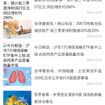
27亿元 同比增长约290%
2022-10-23
全球微资讯！南山铝业：200万吨氧化铝
项目投产 前三季度净利预增10%至20%
2022-10-23
今日精选：沪市7只增强策略ETF集中上
报 此前同类产品普遍跑赢市场
2022-10-23
全球看热讯：中国能建：正在筹划不超
150亿元非公开发行A股股票事项
2022-10-23
世界速看：外资坚定看好A股 顶流机构最
新持仓曝光