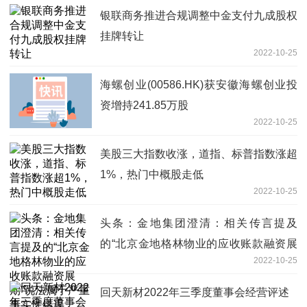
银联商务推进合规调整中金支付九成股权
挂牌转让
2022-10-25
海螺创业(00586.HK)获安徽海螺创业投
资增持241.85万股
2022-10-25
美股三大指数收涨，道指、标普指数涨超
1%，热门中概股走低
2022-10-25
头条：金地集团澄清：相关传言提及
的“北京金地格林物业的应收账款融资展
2022-10-25
期”说法属于严重事实性错误
回天新材2022年三季度董事会经营评述