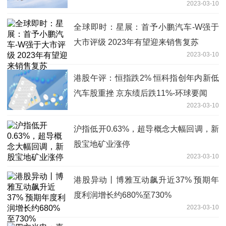
2023-03-10
全球即时：星展：首予小鹏汽车-W强于
大市评级 2023年有望迎来销售复苏
2023-03-10
港股午评：恒指跌2% 恒科指创年内新低
汽车股重挫 京东绩后跌11%-环球要闻
2023-03-10
沪指低开0.63%，超导概念大幅回调，新
股宝地矿业涨停
2023-03-10
港股异动丨博雅互动飙升近37% 预期年
度利润增长约680%至730%
2023-03-10