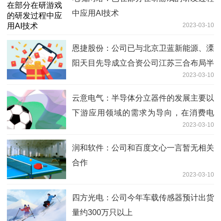
中应用AI技术
2023-03-10
恩捷股份：公司已与北京卫蓝新能源、溧
阳天目先导成立合资公司江苏三合布局半
2023-03-10
固态电池领域，目前项目正在顺利推进中
环球今头条
云意电气：半导体分立器件的发展主要以
下游应用领域的需求为导向，在消费电
2023-03-10
子、汽车、家用电器等领域均有广泛的应
用
润和软件：公司和百度文心一言暂无相关
合作
2023-03-10
四方光电：公司今年车载传感器预计出货
量约300万只以上