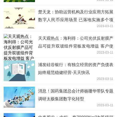
400亿元，3股解禁压力较大（附股）
楚天龙：协助运营机构及行业应用方拓展
数字人民币应用场景 已落地实施多个项
2023-03-11
目 世界通讯
天天观热点：海利得：公司光伏反射膜产
品可提升双玻组件背板发电增益 客户使
2023-03-11
用反馈良好
浦发硅谷银行：有独立经营的资产负债表
始终规范稳健经营-天天快讯
2023-03-11
消息！国药集团总会计师杨珊华带队专题
调研太极集团数字化转型
2023-03-11