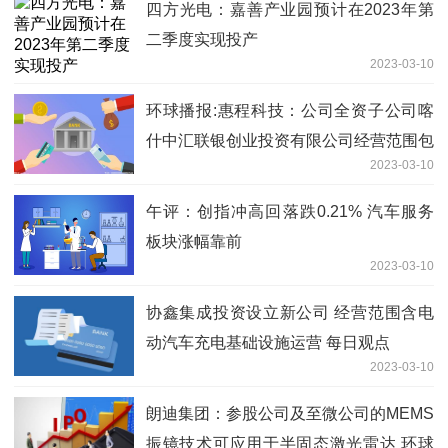
四方光电：嘉善产业园预计在2023年第
二季度实现投产
2023-03-10
环球播报:惠程科技：公司全资子公司喀
什中汇联银创业投资有限公司经营范围包
2023-03-10
括创业投资业务，但其股权投资业务对公
司业绩影响较小，且主要围绕公司主业进
午评：创指冲高回落跌0.21% 汽车服务
行布局
板块涨幅靠前
2023-03-10
协鑫集成投资设立新公司 经营范围含电
动汽车充电基础设施运营 每日观点
2023-03-10
朗迪集团：参股公司及至微公司的MEMS
振镜技术可应用于半固态激光雷达 环球