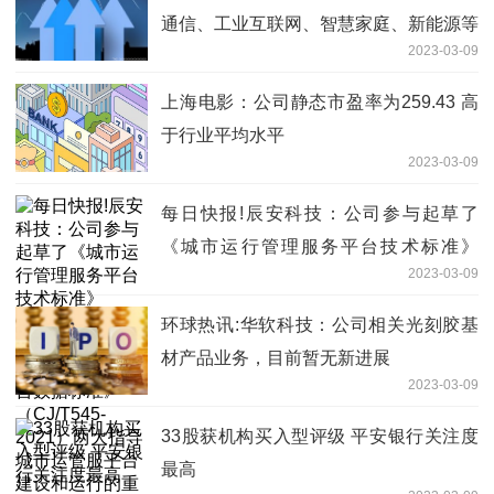
通信、工业互联网、智慧家庭、新能源等
2023-03-09
应用领域为客户提供优质的产品和技术解
决方案-全球时讯
上海电影：公司静态市盈率为259.43 高
于行业平均水平
2023-03-09
每日快报!辰安科技：公司参与起草了
《城市运行管理服务平台技术标准》
2023-03-09
（CJJ/T312-2021）和《城市运行管理服
务平台数据标准》（CJ/T545-2021）两
环球热讯:华软科技：公司相关光刻胶基
大指导城市运管服平台建设和运行的重要
材产品业务，目前暂无新进展
标准
2023-03-09
33股获机构买入型评级 平安银行关注度
最高