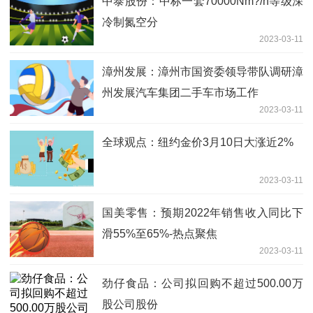
中泰股份：中标一套70000Nm?/h等级深
冷制氮空分
2023-03-11
漳州发展：漳州市国资委领导带队调研漳
州发展汽车集团二手车市场工作
2023-03-11
全球观点：纽约金价3月10日大涨近2%
2023-03-11
国美零售：预期2022年销售收入同比下
滑55%至65%-热点聚焦
2023-03-11
劲仔食品：公司拟回购不超过500.00万
股公司股份