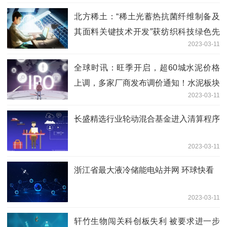
北方稀土：“稀土光蓄热抗菌纤维制备及
其面料关键技术开发”获纺织科技绿色先
2023-03-11
锋奖|每日速读
全球时讯：旺季开启，超60城水泥价格
上调，多家厂商发布调价通知！水泥板块
2023-03-11
市盈率比大盘还低，其中6股市盈率不到
10倍，北上资金潜伏千亿龙头
长盛精选行业轮动混合基金进入清算程序
2023-03-11
浙江省最大液冷储能电站并网 环球快看
2023-03-11
轩竹生物闯关科创板失利 被要求进一步