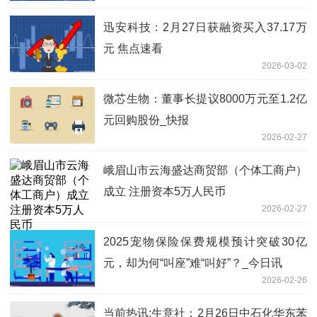
迅安科技：2月27日获融资买入37.17万
元 焦点速看
2026-03-02
微芯生物：董事长提议8000万元至1.2亿
元回购股份_快报
2026-02-27
峨眉山市云海盛达商贸部（个体工商户）
成立 注册资本5万人民币
2026-02-27
2025宠物保险保费规模预计突破30亿
元，却为何“叫座”难“叫好”？_今日讯
2026-02-26
当前热讯:生意社：2月26日中石化华东苯