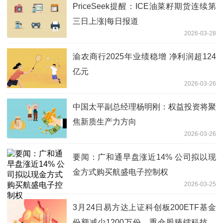
PriceSeek提醒：ICE油菜籽期货连续第
三日上涨|每日报道
2026-03-28
渝农商行2025年业绩稳增 净利润超124
亿元
2026-03-26
中国太平副总经理杨明刚：权益投资将聚
焦新质生产力方向
2026-03-26
要闻：广和通早盘涨近14% 公司拟以现
金方式购买航盛电子控制权
2026-03-25
3月24日易方达上证科创板200ETF基金
份额减少1200万份，重仓股臻镭科技、