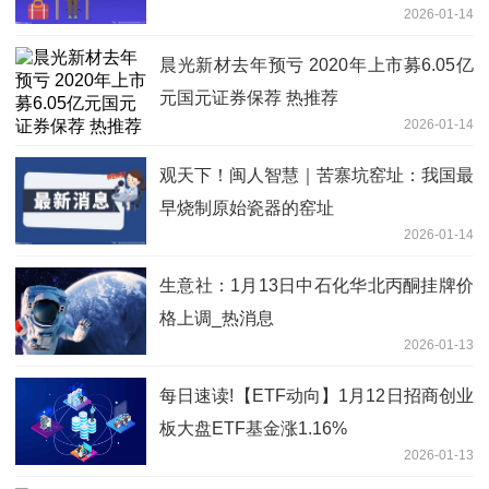
2026-01-14
晨光新材去年预亏 2020年上市募6.05亿
元国元证券保荐 热推荐
2026-01-14
观天下！闽人智慧｜苦寨坑窑址：我国最
早烧制原始瓷器的窑址
2026-01-14
生意社：1月13日中石化华北丙酮挂牌价
格上调_热消息
2026-01-13
每日速读!【ETF动向】1月12日招商创业
板大盘ETF基金涨1.16%
2026-01-13