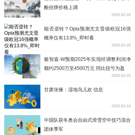
酚挂牌价格上调
2026-02-26
能否逆转？Opta预测尤文晋级欧冠16强
概率仅有13.8%_即时看
2026-02-26
极智嘉-W预期2025年实现经调整利润净
额约2500万至4500万元 同比扭亏为盈
2026-02-25
甘肃张掖：湿地鸟儿欢 信息
2026-02-24
中国队获冬奥会自由式滑雪空中技巧混合
团体季军