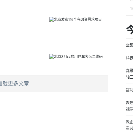
空
科技
鑫
轴三
加载更多文章
富
聚
视
政企
重