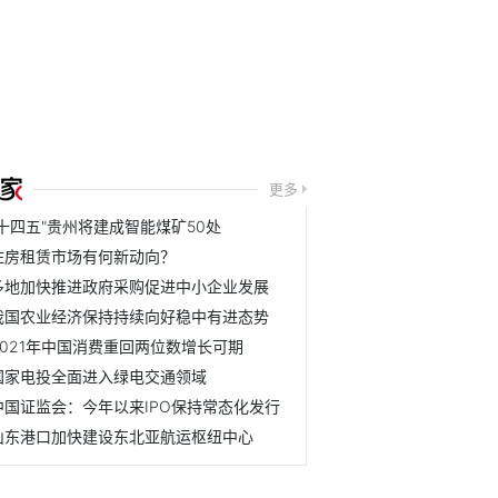
更多
"十四五"贵州将建成智能煤矿50处
住房租赁市场有何新动向？
多地加快推进政府采购促进中小企业发展
我国农业经济保持持续向好稳中有进态势
2021年中国消费重回两位数增长可期
国家电投全面进入绿电交通领域
中国证监会：今年以来IPO保持常态化发行
山东港口加快建设东北亚航运枢纽中心