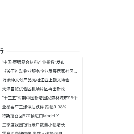
行
“中国·枣强复合材料产业指数”发布
《关于推动物业服务企业发展居家社区养老服务的意见》发布
万余种文创产品亮相江西上饶文博会
天津自贸试验区机场片区再出新政
“十三五”时期中国新增国家森林城市98个
亚星客车三涨停后跌停 跌幅9.98%
特斯拉召回870辆进口Model X
三季度我国银行账户数量小幅增长
零食消费被带热 半数人选择网购