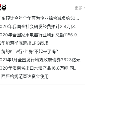
更多
广东预计今年全年可为企业综合减负约508亿元
2020年我国全社会研发经费预计2.4万亿元左右
2020年全国家用电器行业利润总额1156.9亿元 同比下降5.6%
东华能源彻底退出LPG市场
传统的KTV行业“嗨”不起来了吗？
2021年1月全国发行地方政府债券3623亿元
2020年海南省出口水海产品16.8万吨 同比增长7.2%
江西严格规范直达资金使用