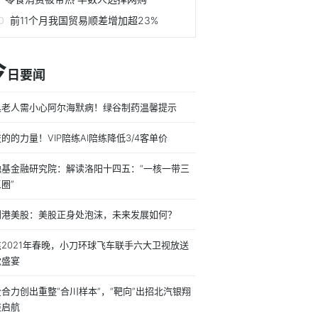
前11个月我国贸易顺差增加超23%
今
日要闻
巢老人需小心阿尔海默病！绿谷制药温馨提示
的的力量！VIP陪练AI陪练降低3/4客单价
融基金融研究院：解读洛阳十四五：“一核一带三
圈”
利港美股：美股正身处泡沫，未来发展如何？
焦2021年春晚，小刀环球飞车联手六大卫视放送
觉盛宴
合力创出重整“合川样本”，“靶向”出招北汽银翔
装启航