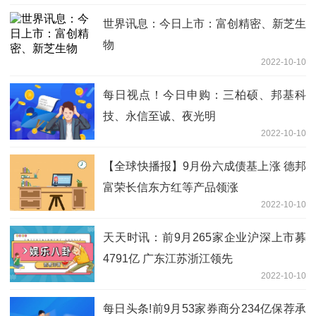
世界讯息：今日上市：富创精密、新芝生
物
2022-10-10
每日视点！今日申购：三柏硕、邦基科
技、永信至诚、夜光明
2022-10-10
【全球快播报】9月份六成债基上涨 德邦
富荣长信东方红等产品领涨
2022-10-10
天天时讯：前9月265家企业沪深上市募
4791亿 广东江苏浙江领先
2022-10-10
每日头条!前9月53家券商分234亿保荐承