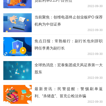
贷款利率0.15个百分点
2022-09-30
当前聚焦：创维电器终止创业板IPO 保荐
机构为中信证券
2022-09-30
焦点日报：常熟银行：副行长包剑辞职
聘任李勇为副行长
2022-09-30
全球热消息：宏泰集团成天风证券第一大
股东
2022-09-30
最新资讯：民警提醒：警惕刷单返
利、“杀猪盘”、冒充公检法诈骗
2022-09-30