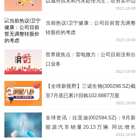
以城市供水和污水处理为主，在夯实中山
2022-10-09
本地业务及异地污水业务基础上，不排除
拓展异地供水业务的可能性
当前热议!卫宁健康：公司目前暂无调整
转股价的考虑
2022-10-09
世界观焦点：雷电微力：公司目前没有出
口业务
2022-10-09
【全球新视野】三诺生物(300298.SZ)截
至7月底已累计回购102.6887万股
2022-10-09
全球资讯：比亚迪(002594.SZ)：9月新
能源汽车销量20.13万辆 同比增长
2022-10-09
183.07%