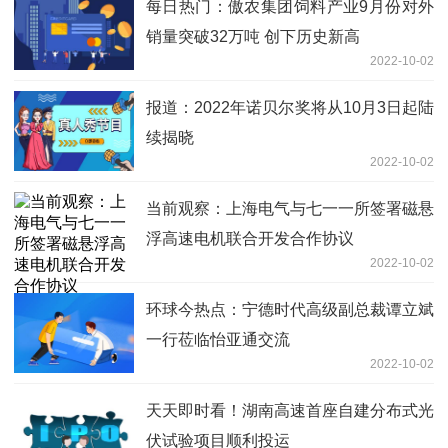
每日热门：傲农集团饲料产业9月份对外
销量突破32万吨 创下历史新高
2022-10-02
报道：2022年诺贝尔奖将从10月3日起陆
续揭晓
2022-10-02
当前观察：上海电气与七一一所签署磁悬
浮高速电机联合开发合作协议
2022-10-02
环球今热点：宁德时代高级副总裁谭立斌
一行莅临怡亚通交流
2022-10-02
天天即时看！湖南高速首座自建分布式光
伏试验项目顺利投运