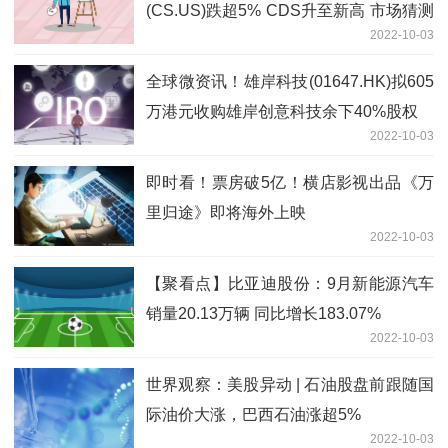
(CS.US)跌超5% CDS升至新高 市场猜测
2022-10-03
瑞信濒临破产
全球微资讯！雄岸科技(01647.HK)拟605
万港元收购雄岸创意科技余下40%股权
2022-10-03
即时看！票房破5亿！横店影视出品《万
里归途》即将海外上映
2022-10-03
【聚看点】比亚迪股份：9月新能源汽车
销量20.13万辆 同比增长183.07%
2022-10-03
世界观察：美股异动 | 石油股盘前跟随国
际油价大涨，巴西石油涨超5%
2022-10-03