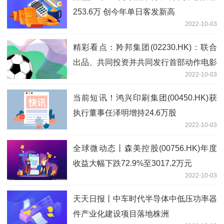
253.6万 创今年单日客发新高
2022-10-03
精彩看点：羚邦集团(02230.HK)：联合
出品、共同投资并共同发行首部动作电影
2022-10-03
《搜救》
当前短讯！鸿兴印刷集团(00450.HK)获
执行董事任泽明增持24.6万股
2022-10-03
全球微动态丨森美控股(00756.HK)年度
收益大幅下跌72.9%至3017.2万元
2022-10-03
天天日报丨中车时代半导体中低压功率器
件产业化建设项目落地株洲