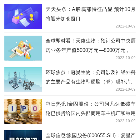
天天头条：A股底部特征凸显 预计10月
将迎来加仓窗口
2022-10-09
全球即时看！天康生物：预计公司中央厨
房业务年产值5000万元—8000万元，一
2022-10-09
年预计能为公司消化3万头—4万头肥猪
环球焦点！冠昊生物：公司涉及神经外科
的主要产品有生物型硬脑（脊）膜补片、
2022-10-09
B 型硬脑膜补片等
每日热讯!金固股份：公司阿凡达低碳车
轮已供货给国内头部商用车主机厂和乘用
2022-10-09
车主机厂
全球信息:豫园股份(600655.SH)：复星产