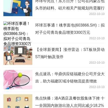
环球今亮点！东方日升：公司在内蒙古包
头市的硅料、硅片相关产能规划尚需履行
2022-10-10
公司内部审议程序
环球百事通！桃李面包(603866.SH)：拟
对子公司青岛食品增资3300万元
2022-10-10
【全球新要闻】涨停雷达：ST板块异动
ST瀚叶触及涨停
2022-10-10
焦点速讯：华鼎供应链福建分公司开业大
吉，助力福建区域冷链物流提质增效
2022-10-10
焦点快播：港A酒店及餐饮股集体下挫 十
一全国国内旅游出游人次同比减少18.2%