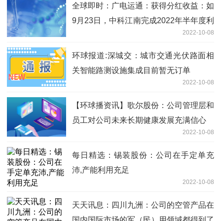
全球即时：广电运通：获得分红收益：如
9月23日，中科江南完成2022年半年度利
2022-10-08
润分配，每 10 股派发现金红利 10.00 元
（含税），公司获得现金分红3,726万元
环球报道:深城交：城市交通光伏路面相
关智能路测设施集成目前暂无订单
2022-10-08
【环球播资讯】歌尔股份：公司管理层和
员工对公司未来长期健康发展充满信心
2022-10-08
每日精选：锡装股份：公司在手定单充
沛,产能利用充足
2022-10-08
天天讯息：四川九洲：公司的空管产品在
国内国际市场的军（民）用领域都得到了