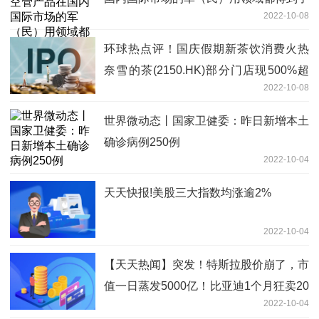
2022-10-08
广泛应用
环球热点评！国庆假期新茶饮消费火热
奈雪的茶(2150.HK)部分门店现500%超
2022-10-08
高增长
世界微动态丨国家卫健委：昨日新增本土
确诊病例250例
2022-10-04
天天快报!美股三大指数均涨逾2%
2022-10-04
【天天热闻】突发！特斯拉股价崩了，市
值一日蒸发5000亿！比亚迪1个月狂卖20
2022-10-04
多万辆车…