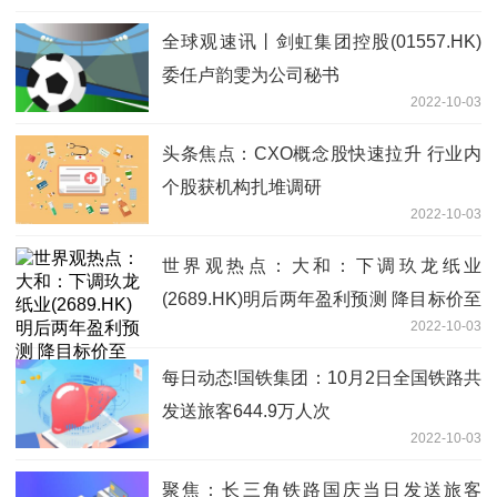
全球观速讯丨剑虹集团控股(01557.HK)
委任卢韵雯为公司秘书
2022-10-03
头条焦点：CXO概念股快速拉升 行业内
个股获机构扎堆调研
2022-10-03
世界观热点：大和：下调玖龙纸业
(2689.HK)明后两年盈利预测 降目标价至
2022-10-03
5.6港元
每日动态!国铁集团：10月2日全国铁路共
发送旅客644.9万人次
2022-10-03
聚焦：长三角铁路国庆当日发送旅客