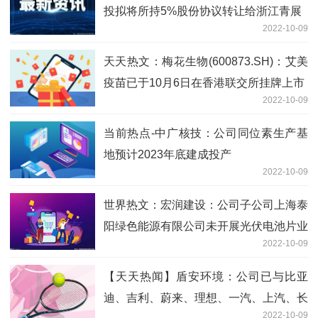
投拟将所持5%股份协议转让给浙江青展
2022-10-09
天天热文：梅花生物(600873.SH)：艾美
疫苗已于10月6日在香港联交所挂牌上市
2022-10-09
当前热点-中广核技：公司同位素生产基
地预计2023年底建成投产
2022-10-09
世界热文：宏润建设：公司子公司上海泰
阳绿色能源有限公司未开展光伏电池片业
2022-10-09
务
【天天热闻】盾安环境：公司已与比亚
迪、吉利、蔚来、理想、一汽、上汽、长
2022-10-09