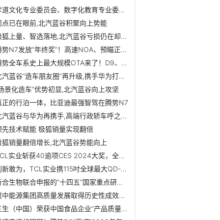
孝道文化专业委员会、数字化教育专业委员会在京揭牌成立
拐点已在眼前,北汽蓝谷积聚向上势能
极狐上量、智选落地,北汽蓝谷亏损仍在却见未来
腾势N7发放“年终奖”！高速NOA、预瞄正式推送，智能驾驶领先...
腾势全车系史上最大规模OTA来了！D9、N7、N8全面焕新
北汽蓝谷“造车朋友圈”再升级,携手华为打造的智选车型即将亮相
“场景化造车”优势初显,北汽蓝谷向上攻坚
真正的行泊一体，比亚迪最强智驾在腾势N7
北汽蓝谷与华为再携手,高端行政轿车呼之欲出
领先技术赋能 极狐销量实现翻倍
极狐销量翻倍增长,北汽蓝谷势能向上
TCL实业斩获40逾项CES 2024大奖，全球最大QD-Mini LED电视广受认可
创新敢为，TCL实业携115吋全球最大QD-Mini LED电视登陆CES 2024
新合生物联合申报的“十四五”国家重点研发计划重点专项获批立项
冀中能源集团高质量发展取得历史性成效，煤炭板块贡献突出 ...
三生（中国）荣获中国食品企业“产品质量管控奖”