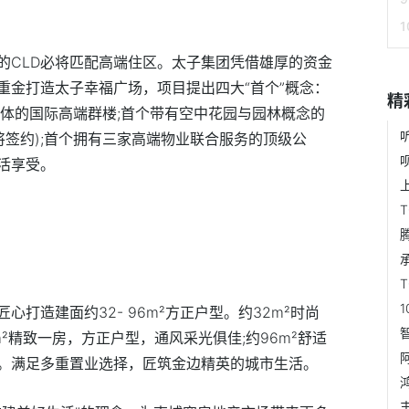
的CLD必将匹配高端住区。太子集团凭借雄厚的资金
重金打造太子幸福广场，项目提出四大“首个”概念：
精
为一体的国际高端群楼;首个带有空中花园与园林概念的
将签约);首个拥有三家高端物业联合服务的顶级公
活享受。
打造建面约32- 96m²方正户型。约32m²时尚
²精致一房，方正户型，通风采光俱佳;约96m²舒适
。满足多重置业选择，匠筑金边精英的城市生活。