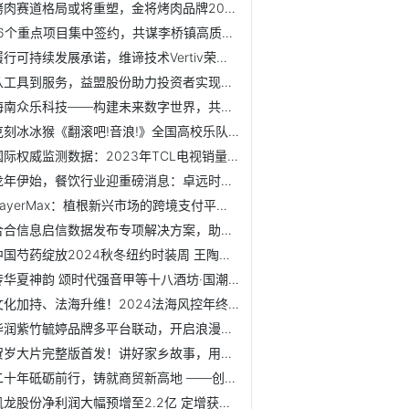
烤肉赛道格局或将重塑，金将烤肉品牌2024年率先完成8000万融资
16个重点项目集中签约，共谋李桥镇高质量发展
履行可持续发展承诺，维谛技术Vertiv荣登福布斯榜单！
从工具到服务，益盟股份助力投资者实现价值投资
海南众乐科技——构建未来数字世界，共享无限可能，获天使轮融资
克刻冰冰猴《翻滚吧!音浪!》全国高校乐队人气争霸赛总决赛燃...
国际权威监测数据：2023年TCL电视销量蝉联全球第二，中国品牌第一
龙年伊始，餐饮行业迎重磅消息：卓远时代集团获8000万A轮融资加持
PayerMax：植根新兴市场的跨境支付平台驱动游戏行业出海
合合信息启信数据发布专项解决方案，助力银行精准服务特色产业
中国芍药绽放2024秋冬纽约时装周 王陶携手梅耶·马斯克奉上...
传华夏神韵 颂时代强音甲等十八酒坊·国潮之夜登陆河北荧屏
文化加持、法海升维！2024法海风控年终盛典圆满举行
华润紫竹毓婷品牌多平台联动，开启浪漫情人节心动旅程
贺岁大片完整版首发！讲好家乡故事，用匠心守护“家乡味”！
二十年砥砺前行，铸就商贸新高地 ——创意链接世界
凯龙股份净利润大幅预增至2.2亿 定增获批扩产能