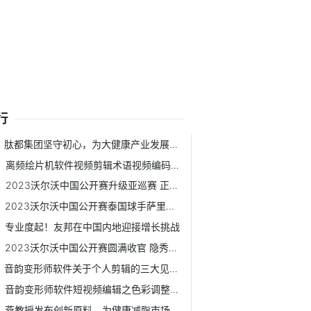
行
肽都集团坚守初心，为大健康产业发展贡献自己的力量
离频绘片机软件视频剪辑术语视频编码与码率
2023沃尔沃中国公开赛升级亚巡赛 正中集团隐秀高尔夫俱乐部...
2023沃尔沃中国公开赛泰国球手萨里特夺冠，陈顾新与许龙一并...
专业度起！友邦在中国内地迎接增长挑战
2023沃尔沃中国公开赛圆满收官 隐秀高尔夫俱乐部见证历史性一刻
音韵变形师软件关于个人剪辑的三大见解分享
音韵变形师软件短视频编辑之色彩调整技巧
燕教授发布创新原料，为健康减脂市场注入新力量