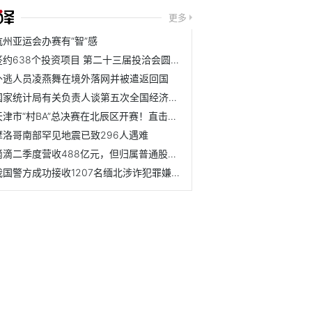
更多
杭州亚运会办赛有“智”感
签约638个投资项目 第二十三届投洽会圆满落幕
外逃人员凌燕舞在境外落网并被遣返回国
国家统计局有关负责人谈第五次全国经济普查进展
天津市“村BA”总决赛在北辰区开赛！直击揭幕战！
摩洛哥南部罕见地震已致296人遇难
滴滴二季度营收488亿元，但归属普通股东净亏
我国警方成功接收1207名缅北涉诈犯罪嫌疑人