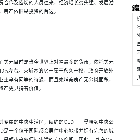
贸合作及密切的人员往来，经济增长势头猛、发展潜
，房产依旧是投资的首选。
而美元目前是当今世界上对冲最多的货币，依托美元
10%左右。柬埔寨的房产属于永久产权，政府开放外
业主享有同等的待遇，而且柬埔寨房产无公摊面积，
资产更具持有价值。
其专属的中央生活区，纽约的CLD——曼哈顿中央公
LD是一个位于国际都会居住中心地带并拥有完善的城
，是都市高效便捷生活的立体空间。因此“工作在CB