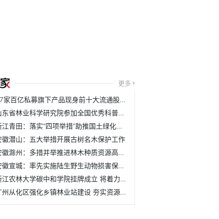
更多
37家百亿私募旗下产品现身前十大流通股名单
山东省林业科学研究院参加全国优秀科普作品评选活动
浙江青田：落实“四项举措”助推国土绿化取得新成效
安徽潜山：五大举措开展古树名木保护工作
安徽滁州：多措并举推进林木种质资源高质量发展
安徽宣城：率先实施陆生野生动物损害保险理赔机制
浙江农林大学碳中和学院挂牌成立 将着力培养具有碳中和与农...
广州从化区强化乡镇林业站建设 夯实资源管护基层基础