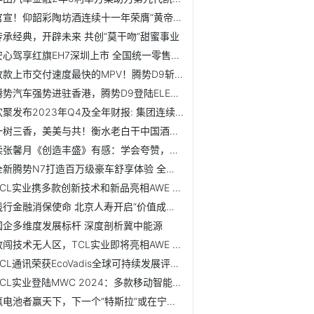
官宣！仰韶彩陶坊酒连续十一年荣膺“黄帝故里拜祖大典”供奉...
传承经典，开辟未来 共创“莫干吻”甜蜜事业
安心驾享红旗EH7深圳上市 全国统一零售价22.98万元起 用户...
改款上市交付速度最快的MPV！腾势D9斩获MPV市场双销冠
腾势汽车强势进驻香港，腾势D9登陆ELEMENTS圆方商场
欢聚发布2023年Q4及全年财报: 集团连续三年实现盈利 全球用...
一树三香，美美与共！衡水老白干中国酒业价值增长大会绽放成...
读张馨月《创造丰盛》有感：学会夸赞，展现人生大格局
全新腾势N7打造百万级豪车舒享体验 全新设计不负期待
TCL实业携多款创新技术和新品亮相AWE 2024，以敢为精神勇闯...
践行金融消保使命 北京人寿开启“价值成长 创新发展”新三年
国企多维度发展标杆 深度剖析冀中能源
敢闯技术无人区，TCL实业即将亮相AWE 2024
TCL通讯荣获EcoVadis全球可持续发展评级金牌勋章
TCL实业登陆MWC 2024：多款移动智能终端产品亮相，擘画移动...
赢电池者赢天下，下一个“特斯拉”或在宁德时代的客户里