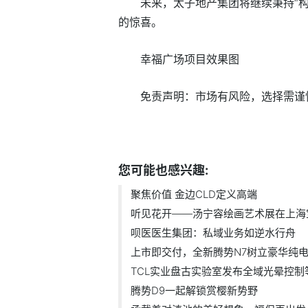
未来，太子地产集团将继续秉持“
的惊喜。
幸福广场项目效果图
免责声明：市场有风险，选择需谨
标签：
您可能也感兴趣:
聚焦价值 金边CLD定义高端
听见花开——汤宁容绘画艺术展在上海宝.
呗医医生集团：私域业务如逆水行舟
上市即交付，全新腾势N7树立豪华纯电SU
TCL实业盘古实验室发布全域光晕控制等多
腾势D9一起解锁赏樱新势野