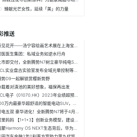
臻献光芒女性，延续「美」的力量
彩推送
听见花开——汤宁容绘画艺术展在上海宝龙艺术中心开幕
呗医医生集团：私域业务如逆水行舟
上市即交付，全新腾势N7树立豪华纯电SUV新标杆
TCL实业盘古实验室发布全域光晕控制等多项创新显示技术
腾势D9一起解锁赏樱新势野
承载着对滇池的美好想象，福保再出发
TCL电子（01070.HK）2023年业绩超预期，国泰君安维持“增持”评级
100万内最豪华超舒适的智能电动SUV，全新腾势N7正式上市！
智电五双 豪华进化！全新腾势N7将于4月1日正式上市！
阿里妈妈 【1+1+3】创新业务模型，建设2024生意增长新飞轮！
鸿蒙Harmony OS NEXT生态背后，华为与企迈这家企业互动频繁
丰田汽车金融2年0利率方案助力第九代凯美瑞上市