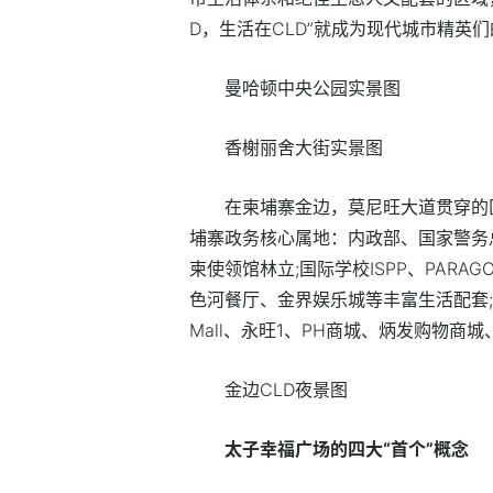
D，生活在CLD”就成为现代城市精英
曼哈顿中央公园实景图
香榭丽舍大街实景图
在柬埔寨金边，莫尼旺大道贯穿的
埔寨政务核心属地：内政部、国家警务
柬使领馆林立;国际学校ISPP、PAR
色河餐厅、金界娱乐城等丰富生活配套;
Mall、永旺1、PH商城、炳发购物
金边CLD夜景图
太子幸福广场的四大“首个”概念