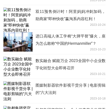
2023-10-24
双11预售倒计时！阿里妈妈冲刺加码，
助商家“即种快收”赢淘系内容红利！
2023-10-24
进口高端人体工学椅“大牌平替”爆火，座
为怎么敢称“中国的Hermanmiller”？
2023-10-23
数实融合 赋能万企 2023全国中小企业数
字化转型大会即将召开
2023-10-21
图媒制影器软件影视干货分享 | 电影剪辑
的“六大法则
2023-10-18