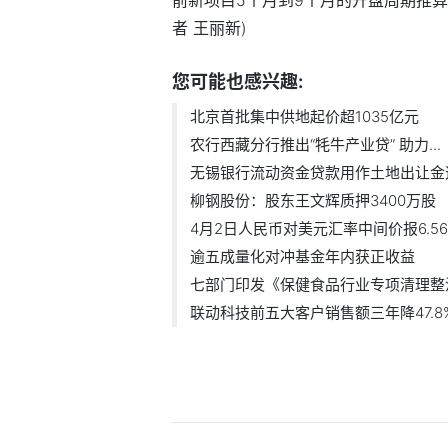
者 王丽新)
您可能也感兴趣:
北京首批集中供地起价超1035亿元
农行西藏分行推出“牦牛产业贷” 助力...
无锡银行流动资金贷款用作土地出让金违.
柳钢股份：股东王文辉质押3400万股
4月2日人民币对美元汇率中间价报6.56
逾五成量化对冲基金年内获正收益
七部门印发《保健食品行业专项清理整治.
联动科技前五大客户销售额三年降47.8