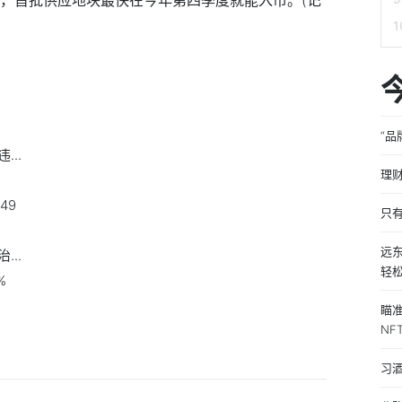
“品
..
理
49
只
远
..
轻
%
瞄准
NF
习