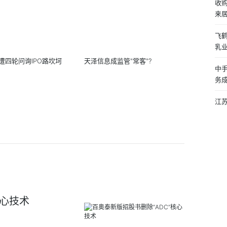
收购
来居
飞鹤
乳业
遭四轮问询IPO路坎坷
天泽信息成监管"常客"?
中手
务
江
核心技术