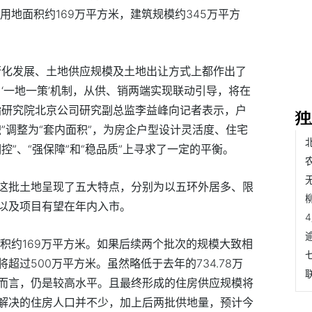
用地面积约169万平方米，建筑规模约345万平方
衡化发展、土地供应规模及土地出让方式上都作出了
、‘一地一策’机制，从供、销两端实现联动引导，将在
指研究院北京公司研究副总监李益峰向记者表示，户
”调整为“套内面积”，为房企户型设计灵活度、住宅
控”、“强保障”和“稳品质”上寻求了一定的平衡。
这批土地呈现了五大特点，分别为以五环外居多、限
以及项目有望在年内入市。
积约169万平方米。如果后续两个批次的规模大致相
超过500万平方米。虽然略低于去年的734.78万
而言，仍是较高水平。且最终形成的住房供应规模将
解决的住房人口并不少，加上后两批供地量，预计今