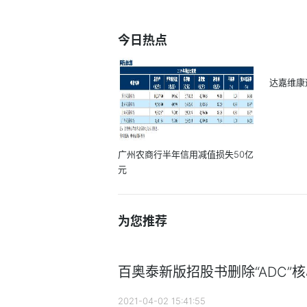
今日热点
达嘉维康
广州农商行半年信用减值损失50亿
元
为您推荐
百奥泰新版招股书删除“ADC”
2021-04-02 15:41:55