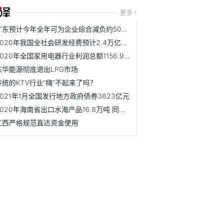
更多
广东预计今年全年可为企业综合减负约508亿元
2020年我国全社会研发经费预计2.4万亿元左右
2020年全国家用电器行业利润总额1156.9亿元 同比下降5.6%
东华能源彻底退出LPG市场
传统的KTV行业“嗨”不起来了吗？
2021年1月全国发行地方政府债券3623亿元
2020年海南省出口水海产品16.8万吨 同比增长7.2%
江西严格规范直达资金使用