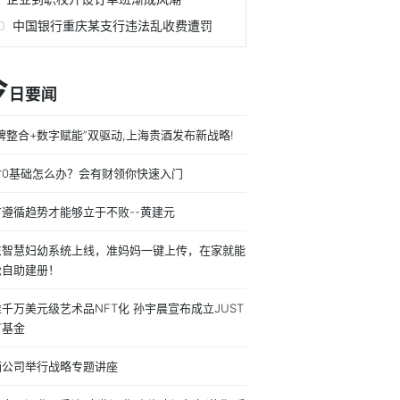
中国银行重庆某支行违法乱收费遭罚
今
日要闻
牌整合+数字赋能”双驱动,上海贵酒发布新战略!
财0基础怎么办？会有财领你快速入门
有遵循趋势才能够立于不败--黄建元
东智慧妇幼系统上线，准妈妈一键上传，在家就能
松自助建册！
千万美元级艺术品NFT化 孙宇晨宣布成立JUST
T基金
酒公司举行战略专题讲座