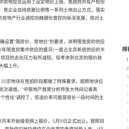
中供地综合运用了设定地价上限、竞政府共有产权份
、竞企业自持房屋比例等一系列土地出让方式，落实
北京房地产行业调控向精细化管控向纵深发展，将对土
确设置“限房价、竞地价”的要求，说明限竞房的供应
排
019年限竞房集中供应的盛况(一度占北京新房供应的半
房项目的去化压力有所减轻。但考虑到北京的限价政
大幅上升。
，30宗地块在竞拍阶段都做了特殊要求，按照地块位
依次递增。”中原地产首席分析师张大伟向记者表
“个性化”调控了，低溢价率可能是很长一段时间的主
4月末开始接受网上报价，5月8日正式出让。按照目
算，首批供应地块最快在今年第四季度就能入市。(记