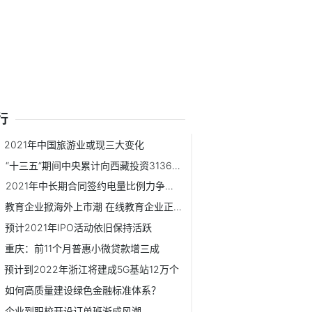
行
2021年中国旅游业或现三大变化
“十三五”期间中央累计向西藏投资3136亿元
2021年中长期合同签约电量比例力争达到90%至95%
教育企业掀海外上市潮 在线教育企业正在加速证券化
预计2021年IPO活动依旧保持活跃
重庆：前11个月普惠小微贷款增三成
预计到2022年浙江将建成5G基站12万个
如何高质量建设绿色金融标准体系？
企业到职校开设订单班渐成风潮