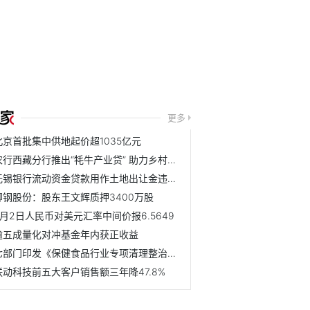
更多
北京首批集中供地起价超1035亿元
农行西藏分行推出“牦牛产业贷” 助力乡村振兴
无锡银行流动资金贷款用作土地出让金违法遭罚
柳钢股份：股东王文辉质押3400万股
4月2日人民币对美元汇率中间价报6.5649
逾五成量化对冲基金年内获正收益
七部门印发《保健食品行业专项清理整治行动方案(2020-2021年)》
联动科技前五大客户销售额三年降47.8%