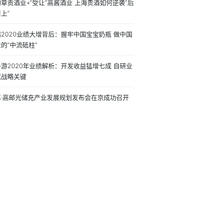
章贡酒业+“受让”高酱酒业 上海贵酒如何逆袭“后
上”
2020业绩大增背后：握牢中国宝宝奶瓶 做中国
的“中流砥柱”
游2020年业绩解析：开发收益猛增七成 自研业
成战略关键
苏·高邮光储充产业发展规划发布会在京成功召开