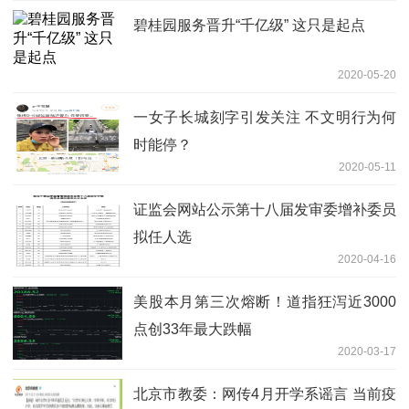
碧桂园服务晋升“千亿级” 这只是起点
2020-05-20
一女子长城刻字引发关注 不文明行为何
时能停？
2020-05-11
证监会网站公示第十八届发审委增补委员
拟任人选
2020-04-16
美股本月第三次熔断！道指狂泻近3000
点创33年最大跌幅
2020-03-17
北京市教委：网传4月开学系谣言 当前疫