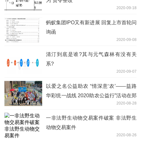
为“责令整改”
2020-09-18
蚂蚁集团IPO又有新进展 回复上市首轮问
询函
2020-09-08
清汀到底是谁?其与元气森林有没有关
系?
2020-09-07
以爱之名公益助农 “情深意‘农’——益路
华彩统一战线 2020助农公益行”活动在郑
2020-08-28
全面启动
一非法野生动物交易案件破案 非法野生
动物交易案件
2020-08-26