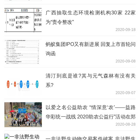
广西抽取生态环境检测机构30家 22家
为“责令整改”
2020-09-18
蚂蚁集团IPO又有新进展 回复上市首轮问
询函
2020-09-08
清汀到底是谁?其与元气森林有没有关
系?
2020-09-07
以爱之名公益助农 “情深意‘农’——益路
华彩统一战线 2020助农公益行”活动在郑
2020-08-28
全面启动
一非法野生动物交易案件破案 非法野生