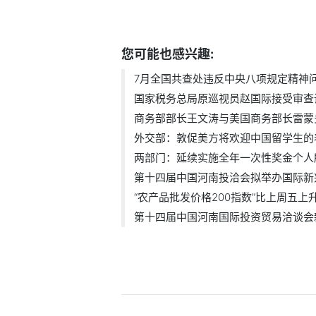
标签：
您可能也感兴趣:
7月全国共查处违反中央八项规定精神问题
国家税务总局原巡视员赵国际接受审查
商务部部长王文涛与美国商务部长雷蒙多.
外交部：敦促美方将欢迎中国留学生的表.
两部门：延续实施全年一次性奖金个人所.
第十四届中国河南投洽会拟举办国际新兴.
“农产品批发价格200指数”比上周五上升.
第十四届中国河南国际投资贸易洽谈会新.