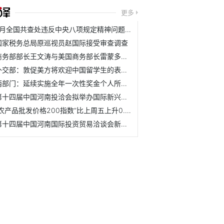
更多
7月全国共查处违反中央八项规定精神问题8157起
国家税务总局原巡视员赵国际接受审查调查
商务部部长王文涛与美国商务部长雷蒙多举行会谈
外交部：敦促美方将欢迎中国留学生的表态落到实处
两部门：延续实施全年一次性奖金个人所得税政策
第十四届中国河南投洽会拟举办国际新兴产业投融资合作大会
“农产品批发价格200指数”比上周五上升0.64个点
第十四届中国河南国际投资贸易洽谈会新闻发布会在北京举行