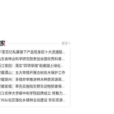
更多
37家百亿私募旗下产品现身前十大流通股名单
山东省林业科学研究院参加全国优秀科普作品评选活动
浙江青田：落实“四项举措”助推国土绿化取得新成效
安徽潜山：五大举措开展古树名木保护工作
安徽滁州：多措并举推进林木种质资源高质量发展
安徽宣城：率先实施陆生野生动物损害保险理赔机制
浙江农林大学碳中和学院挂牌成立 将着力培养具有碳中和与农...
广州从化区强化乡镇林业站建设 夯实资源管护基层基础