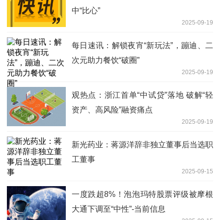
中“比心”
2025-09-19
每日速讯：解锁夜宵“新玩法”，蹦迪、二
次元助力餐饮“破圈”
2025-09-19
观热点：浙江首单“中试贷”落地 破解“轻
资产、高风险”融资痛点
2025-09-19
新光药业：蒋源洋辞非独立董事后当选职
工董事
2025-09-15
一度跌超8%！泡泡玛特股票评级被摩根
大通下调至“中性”-当前信息