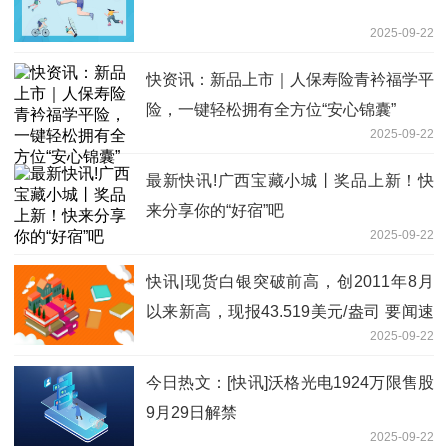
2025-09-22
快资讯：新品上市｜人保寿险青衿福学平
险，一键轻松拥有全方位“安心锦囊”
2025-09-22
最新快讯!广西宝藏小城丨奖品上新！快
来分享你的“好宿”吧
2025-09-22
快讯|现货白银突破前高，创2011年8月
以来新高，现报43.519美元/盎司 要闻速
2025-09-22
递
今日热文：[快讯]沃格光电1924万限售股
9月29日解禁
2025-09-22