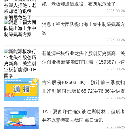
绝，老板却逼迫退役，布朗尼危险了
2025-09-26
消息！福大团队提出海上集中制绿氨新方
案
2025-09-26
新能源板块行业龙头个股创历史新高，关
注创业板新能源ETF国泰（159387）-速
2025-09-26
讯
吉宏股份(02603.HK)：预计前三季度扣
非净利润同比增长65.72%-76.86%-快资
2025-09-25
讯
TA：夏窗拜仁确实谈过斯特林，但后者
并不愿意搬家去德国 每日短讯
2025-09-25