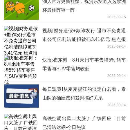
湖人官方更新社媒，祝贺东契奇入选欧洲
杯最佳阵容一阵
2025-09-15
视频|财务造假+欺诈发行!退市不免责退
市公司亿利洁能拟被罚3.41亿元 焦点报
2025-09-14
道
快报:崔东树：8月乘用车零售增5% 轿车
零售与SUV零售均较低
2025-09-14
每日观察!从麦麦提江的淡定自若看，泰
山队的确应该和裁判搞好关系
2025-09-14
高铁空调出风口太脏了 广铁回应：目前
已清洁达标-今日热议