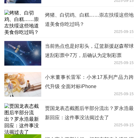
2025-09-15
烤猪、白切鸡、白糕……崇左扶绥这些地
道美食你吃过吗？
2025-09-15
当前热点也是好彩头，辽篮新援赵森帮球
迷刮彩票中7万，后确认为定制彩票
2025-09-15
小米董事长雷军：小米17系列产品力跨
代升级 全面对标iPhone
2025-09-15
贾国龙表态截图后半部分流出？罗永浩最
新回应：这件事没法揭过去了
2025-09-15