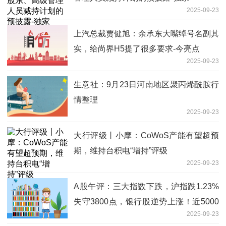
2025-09-23
上汽总裁贾健旭：余承东大嘴绰号名副其
实，给尚界H5提了很多要求-今亮点
2025-09-23
生意社：9月23日河南地区聚丙烯酰胺行
情整理
2025-09-23
大行评级丨小摩：CoWoS产能有望超预
期，维持台积电“增持”评级
2025-09-23
A股午评：三大指数下跌，沪指跌1.23%
失守3800点，银行股逆势上涨！近5000
2025-09-23
股下跌，成交额17135亿放量3579亿-要