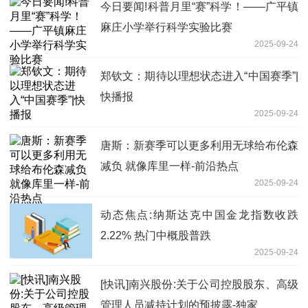
今日要闻!科普月里“赛”科学！——广平镇
麻庄小学举行科学实验比赛
2025-09-24
郑钦文：期待以理想状态进入“中国赛季”|
快播报
2025-09-24
唐斯：新赛季可以更多利用无球给布伦森
减负 就像库里一样-前沿热点
2025-09-24
动态焦点:纳斯达克中国金龙指数收跌
2.22% 热门中概股普跌
2025-09-24
[快讯]南兴股份:关于公司控股股东、高级
管理人员减持计划的预披露-独家