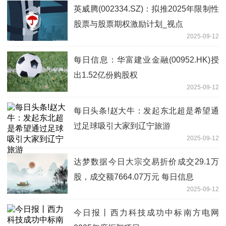
英威腾(002334.SZ)：拟推2025年限制性
股票与股票期权激励计划_视点
2025-09-12
每日信息：华富建业金融(00952.HK)授
出1.52亿份购股权
2025-09-12
每日头条!赵大牛：发起东北超是希望通
过足球吸引大家到辽宁旅游
2025-09-12
达梦数据今日大宗交易折价成交29.1万
股，成交额7664.07万元 每日信息
2025-09-12
今日报丨西力科技成功中标南方电网