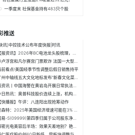
一季度末 社保基金持有483只个股
彩推送
[快讯]中控技术公布年度快报|时讯
【报资讯】2026年BC电池龙头股梳理，请查阅！（2026/2/13）
涉卢浮宫和凡尔赛宫门票欺诈 法国一大型诈骗网络被捣毁-每日聚焦
当前看点!美国经季节性调整后假日销售持平
广州中轴线五大文化地标发布“新春文化菜单”
最资讯丨中国海警在黄岩岛开展日常执法巡逻
今日热讯：奥普科技股价连续上涨，机构看好海外业务拓展
【快播报】午评：八连阳出现抢筹动作
贝森特：2025年美国经济增速可能在3% 焦点信息
网易-S(09999)第四季归属于公司股东净利同比下滑28.8%|天天资讯
解密光电美容后半场：效果天差地别？艳存晓年轻胶原水光被称...
佰仁医疗股价创60日新低，受板块调整与短期业绩承压影响_短讯