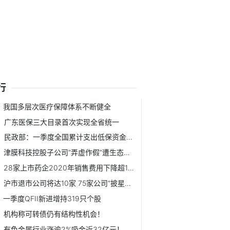
行
我国多层次医疗保障体系不断健全
广东医保三大目录首次实现全省统一
民政部：一季度全国累计支出低保资金约461.9亿元
津膜科技控股子公司“弄虚作假”遭生态环境部点名
28家上市药企2020年销售费用下降超10%
沪市退市公司将达10家 75家公司“披星戴帽”
一季度QFII新进增持319只个股
机构称可转债仍有结构性机会！
有色金属行业涨逾2%吸金近32亿元！