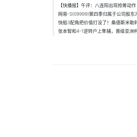
【快播报】午评：八连阳出现抢筹动作
网易-S(09999)第四季归属于公司股东净
快船3配角把价值打没了！桑德斯米勒转正
张本智和4-1逆转户上隼辅，晋级亚洲杯决
今日热点