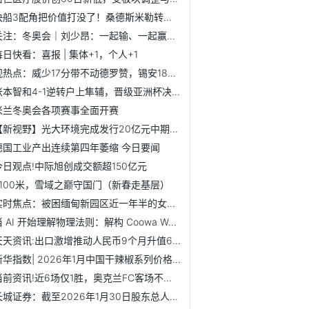
快船3配角把价值打没了！桑德斯米勒转正后连崩，尼德豪泽迷失...
关注：冬奥会｜刘少昂：一起输、一起赢，向前看
每日快看：喜报 | 集体+1，个人+1
观热点：威少17分带不动德罗赞，锡安18+6墨菲5记三分，鹈鹕送...
张本智和4-1逆转户上隼辅，晋级亚洲杯决赛与王楚钦争冠 滚动
米兰冬奥会各项赛事全面开赛
【新视野】光大环境完成发行20亿元中期票据
德国工业产出连续第四年萎缩 今日要闻
今日观点!中际旭创成交额超150亿元
5100米，雪域之巅守国门（新春走基层）
实时焦点：被困缅甸新园区近一年半的女子获释回国
当 AI 开始理解物理法则：解构 Coowa WAM 2.0 通用世界模型
天天资讯:出口激增推动人民币9个月升值6%，12月汇率预期6.92美元
新华指数| 2026年1月中国干辣椒系列价格指数小幅下跌
当前资讯!近6场仅1胜，奥克兰FC客场不敌珀斯让出澳超榜首
长城证券：截至2026年1月30日股东总人数为115471户_最新资讯