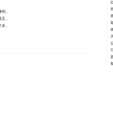
利...
...
...