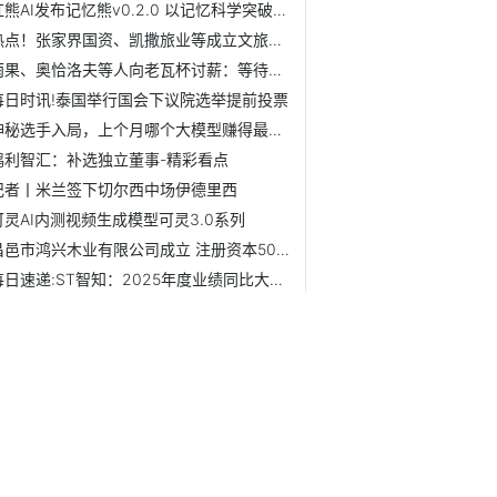
红熊AI发布记忆熊v0.2.0 以记忆科学突破AI规模化落地壁垒
热点！张家界国资、凯撒旅业等成立文旅公司
雨果、奥恰洛夫等人向老瓦杯讨薪：等待一年未兑现出场费
每日时讯!泰国举行国会下议院选举提前投票
神秘选手入局，上个月哪个大模型赚得最多？_每日精选
鸿利智汇：补选独立董事-精彩看点
记者丨米兰签下切尔西中场伊德里西
可灵AI内测视频生成模型可灵3.0系列
昌邑市鸿兴木业有限公司成立 注册资本50万人民币 焦点热门
每日速递:ST智知：2025年度业绩同比大幅增长，彰显发展韧性
2025年全国一般公共预算支出同比增长1%
热推荐：远大健科冲击北交所：高毛利光环下暗藏平台依赖与内...
章源钨业：1月29日起调整焊接机夹刀片价格|观焦点
上期所原油期货2503合约夜盘收涨1.54%
港股上市公司财讯传媒更名为BFB HEALTH
“陕电入皖”工程合州换流站500千伏交流系统调试全面启动-速看料
滚动:【券商聚焦】华泰证券：户用光储需求有望复苏