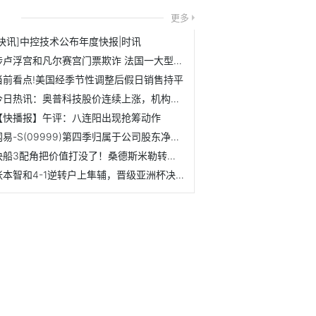
更多
[快讯]中控技术公布年度快报|时讯
涉卢浮宫和凡尔赛宫门票欺诈 法国一大型诈骗网络被捣毁-每日聚焦
当前看点!美国经季节性调整后假日销售持平
今日热讯：奥普科技股价连续上涨，机构看好海外业务拓展
【快播报】午评：八连阳出现抢筹动作
网易-S(09999)第四季归属于公司股东净利同比下滑28.8%|天天资讯
快船3配角把价值打没了！桑德斯米勒转正后连崩，尼德豪泽迷失...
张本智和4-1逆转户上隼辅，晋级亚洲杯决赛与王楚钦争冠 滚动