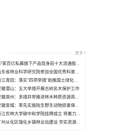
更多
37家百亿私募旗下产品现身前十大流通股名单
山东省林业科学研究院参加全国优秀科普作品评选活动
浙江青田：落实“四项举措”助推国土绿化取得新成效
安徽潜山：五大举措开展古树名木保护工作
安徽滁州：多措并举推进林木种质资源高质量发展
安徽宣城：率先实施陆生野生动物损害保险理赔机制
浙江农林大学碳中和学院挂牌成立 将着力培养具有碳中和与农...
广州从化区强化乡镇林业站建设 夯实资源管护基层基础