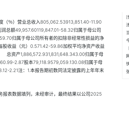
业总收入805,062.53913,851.40-11.90
7利润总额49,957.60119,847.01-58.32归属于母公司
8.67-59.70归属于母公司所有者的扣除非经常性损益的净
36基本每股收益（元）0.571.42-59.86加权平均净资产收益
产1,886,572.931,831,648.343.00归属于母
0.99-2.87股本79,118.9579,059.130.08归属于母
.12-2.21注：1.本报告期初数同法定披露的上年年末
务报表数据填列，未经审计，最终结果以公司2025