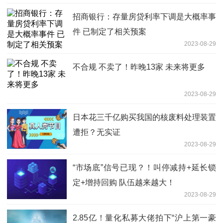
招商银行：存量房贷利率下调是大概率事
件 已制定了相关预案
2023-08-29
不合规 不卖了！昨晚13家 未来将更多
2023-08-29
日本花三千亿购买我国的核废料处理装置
遭拒？无实证
2023-08-29
“市场底”信号已现？！叫停减持+延长锁
定+增持回购 队伍越来越大！
2023-08-29
2.85亿！量化私募大佬拍下“沪上第一豪