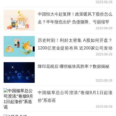
2023-08-28
中国恒大今起复牌！政策暖风下股价怎么
走？半年报也出炉 负债微降、亏损缩窄
2023-08-28
历史时刻！利好太密集 A股如何开盘？
1200亿资金提前布局 近200家公司发动
2023-08-28
回购
降印花税后 哪些板块高胜率？数据揭秘
2023-08-28
中国烟草总公司澄清:“卷烟9月1日起涨
价”系造谣
2023-08-28