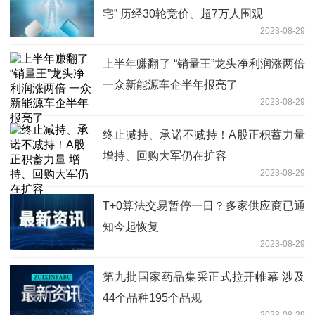
宅” 历经30轮竞价、超7万人围观
2023-08-29
上半年赚翻了 “销量王”龙头净利润涨两倍
一众新能源车企半年报亮了
2023-08-29
终止减持、承诺不减持！A股正积蓄力量
增持、回购大军仍在扩容
2023-08-29
T+0算法交易暂停一日？多家供应商已通
知今起恢复
2023-08-29
第九批国家药品集采正式拉开帷幕 涉及
44个品种195个品规
2023-08-29