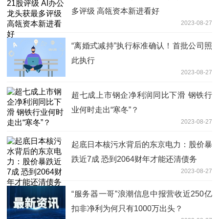
多评级 高瓴资本新进看好
2023-08-27
“离婚式减持”执行标准确认！首批公司照
此执行
2023-08-27
超七成上市钢企净利润同比下滑 钢铁行
业何时走出“寒冬”？
2023-08-27
起底日本核污水背后的东京电力：股价暴
跌近7成 恐到2064财年才能还清债务
2023-08-27
“服务器一哥”浪潮信息中报营收近250亿
扣非净利为何只有1000万出头？