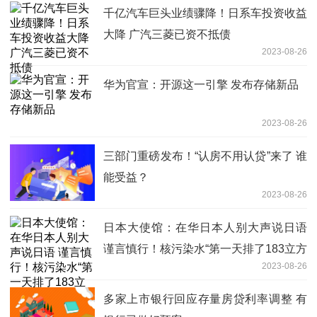
千亿汽车巨头业绩骤降！日系车投资收益
大降 广汽三菱已资不抵债
2023-08-26
华为官宣：开源这一引擎 发布存储新品
2023-08-26
三部门重磅发布！“认房不用认贷”来了 谁
能受益？
2023-08-26
日本大使馆：在华日本人别大声说日语
谨言慎行！核污染水“第一天排了183立方
2023-08-26
米”
多家上市银行回应存量房贷利率调整 有