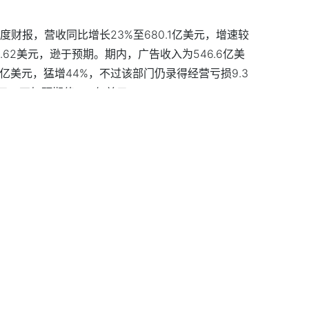
季度财报，营收同比增长23%至680.1亿美元，增速较
.62美元，逊于预期。期内，广告收入为546.6亿美
2亿美元，猛增44%，不过该部门仍录得经营亏损9.3
美元，不如预期值75.1亿美元。
罗斯的大部分业务，欧洲地区营收增速由去年同期的
宣布，将回购至多700亿美元A类股和C类股。Alpha
，盘后跌超3%。
至3月底的财报显示，营收增长18%至493.6亿美
指标均好于预期。期内，营销及市场支出为56亿美
的最大。分业务来看，智能云业务营收录得190.5亿
长46%。微软年初至今已下跌近20%。