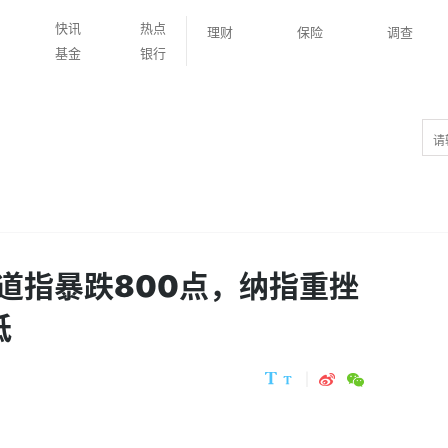
快讯
热点
理财
保险
调查
基金
银行
道指暴跌800点，纳指重挫
低