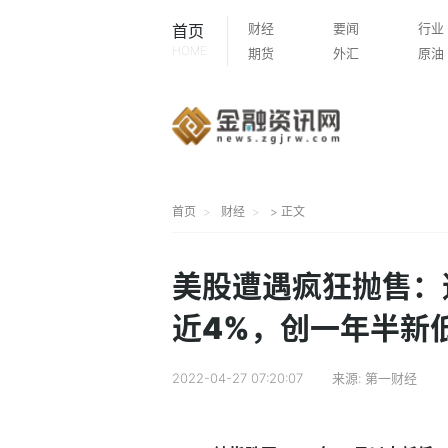
财经
要闻
行业
首页
HOME
期货
外汇
原油
首页
财经
> 正文
美股遭遇疯狂抛售：
近4%，创一年半新
2022-04-27 07:20:07
来源:
第一财经