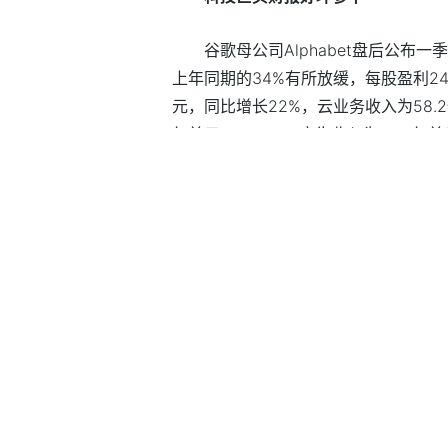
谷歌母公司Alphabet盘后公布一
上年同期的34%有所放缓，每股盈利24
元，同比增长22%，云业务收入为58.
亿美元；YouTube广告收入为68.7亿
因乌克兰局势，谷歌停止了其在俄
33%，放缓至一季度的19%。该公司还
bet A类股全日收跌3.6%，截至发稿
微软跟随大盘下跌3.7%，该公司截
元，经调后每股盈利2.22美元，两项
元，同比上升10%，增幅为三年多以来
美元，Azure和其他云服务营收当季增
特斯拉暴跌12%