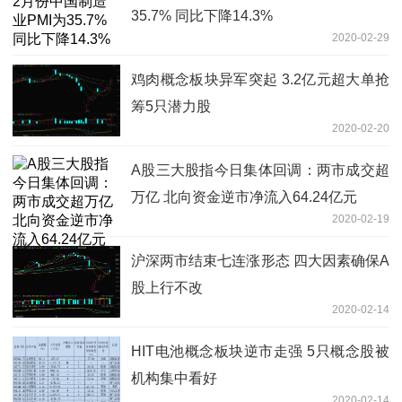
35.7% 同比下降14.3%
2020-02-29
鸡肉概念板块异军突起 3.2亿元超大单抢
筹5只潜力股
2020-02-20
A股三大股指今日集体回调：两市成交超
万亿 北向资金逆市净流入64.24亿元
2020-02-19
沪深两市结束七连涨形态 四大因素确保A
股上行不改
2020-02-14
HIT电池概念板块逆市走强 5只概念股被
机构集中看好
2020-02-14