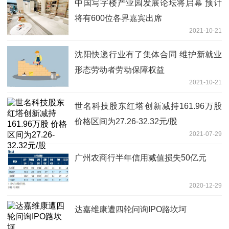
中国写字楼产业园发展论坛将启幕 预计
将有600位各界嘉宾出席
2021-10-21
沈阳快递行业有了集体合同 维护新就业
形态劳动者劳动保障权益
2021-10-21
世名科技股东红塔创新减持161.96万股
价格区间为27.26-32.32元/股
2021-07-29
广州农商行半年信用减值损失50亿元
2020-12-29
达嘉维康遭四轮问询IPO路坎坷