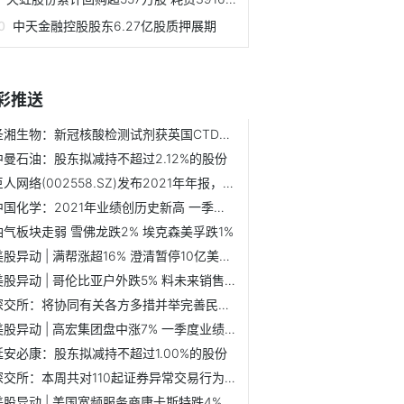
中天金融控股股东6.27亿股质押展期
彩推送
圣湘生物：新冠核酸检测试剂获英国CTDA认证
中曼石油：股东拟减持不超过2.12%的股份
巨人网络(002558.SZ)发布2021年年报，连续六年超过年利润30%现金分红
中国化学：2021年业绩创历史新高 一季度稳增长呈良好开局
油气板块走弱 雪佛龙跌2% 埃克森美孚跌1%
美股异动 | 满帮涨超16% 澄清暂停10亿美元的香港上市计划为不实消息
美股异动 | 哥伦比亚户外跌5% 料未来销售增长放缓
深交所：将协同有关各方多措并举完善民企债券融资支持机制
美股异动 | 高宏集团盘中涨7% 一季度业绩胜预期
延安必康：股东拟减持不超过1.00%的股份
深交所：本周共对110起证券异常交易行为采取了自律监管措施
美股异动 | 美国宽频服务商康卡斯特跌4% 宽频客量连续3季增长放缓