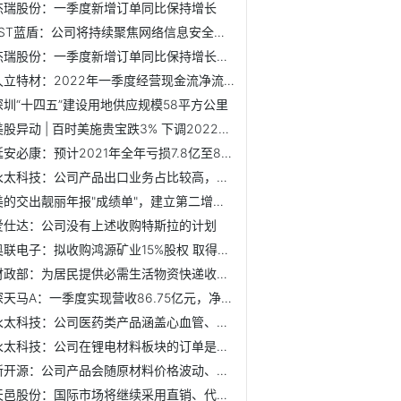
杰瑞股份：一季度新增订单同比保持增长
*ST蓝盾：公司将持续聚焦网络信息安全主业，把握政策红利，积...
杰瑞股份：一季度新增订单同比保持增长，四月尚未结束未有数据
久立特材：2022年一季度经营现金流净流出主要原因一是公司为...
深圳“十四五”建设用地供应规模58平方公里
美股异动 | 百时美施贵宝跌3% 下调2022年业绩指引
延安必康：预计2021年全年亏损7.8亿至8.8亿
永太科技：公司产品出口业务占比较高，且主要以美元为结算货...
美的交出靓丽年报"成绩单"，建立第二增长曲线
爱仕达：公司没有上述收购特斯拉的计划
奥联电子：拟收购鸿源矿业15%股权 取得锂电池上游原材料的资源
财政部：为居民提供必需生活物资快递收派服务取得的收入免增值税
深天马A：一季度实现营收86.75亿元，净利润7900万元
永太科技：公司医药类产品涵盖心血管、糖尿病、中枢神经、抗...
永太科技：公司在锂电材料板块的订单是由长单和散单组合构成的
新开源：公司产品会随原材料价格波动、市场供求等因素适时调...
天邑股份：国际市场将继续采用直销、代理、分销等多种多元化...