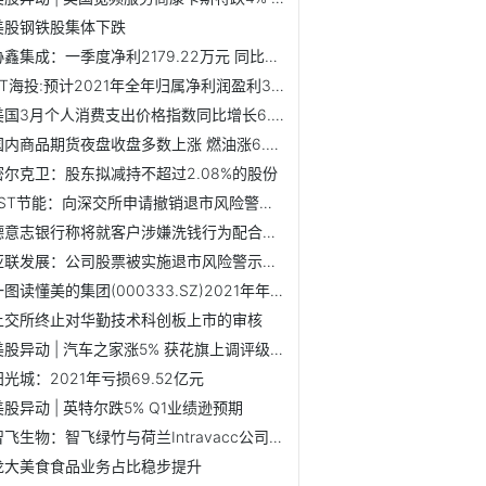
美股钢铁股集体下跌
协鑫集成：一季度净利2179.22万元 同比扭亏
ST海投:预计2021年全年归属净利润盈利3610.71万元至5416.06万...
美国3月个人消费支出价格指数同比增长6.6%
国内商品期货夜盘收盘多数上涨 燃油涨6.01%
密尔克卫：股东拟减持不超过2.08%的股份
*ST节能：向深交所申请撤销退市风险警示及其他风险警示
德意志银行称将就客户涉嫌洗钱行为配合监管部门调查
亚联发展：公司股票被实施退市风险警示及其他风险警示
一图读懂美的集团(000333.SZ)2021年年报与2022年一季报业绩
上交所终止对华勤技术科创板上市的审核
美股异动 | 汽车之家涨5% 获花旗上调评级至“买入”
阳光城：2021年亏损69.52亿元
美股异动 | 英特尔跌5% Q1业绩逊预期
智飞生物：智飞绿竹与荷兰Intravacc公司就新型百日咳疫苗开发...
龙大美食食品业务占比稳步提升