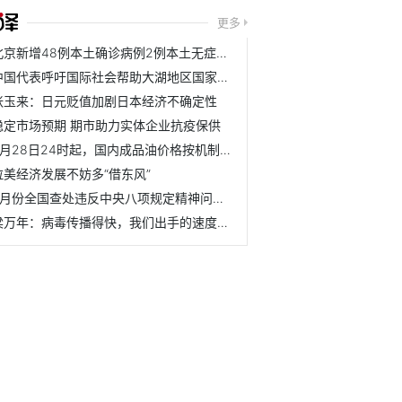
更多
北京新增48例本土确诊病例2例本土无症状感染者
中国代表呼吁国际社会帮助大湖地区国家应对挑战
张玉来：日元贬值加剧日本经济不确定性
稳定市场预期 期市助力实体企业抗疫保供
4月28日24时起，国内成品油价格按机制上调
拉美经济发展不妨多“借东风”
3月份全国查处违反中央八项规定精神问题6210起
梁万年：病毒传播得快，我们出手的速度更快！