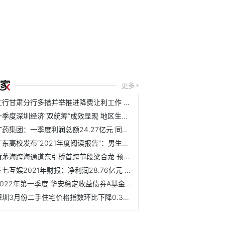
更多
工行甘肃分行多措并举推进降费让利工作 支付降费见实效助力...
一季度深圳经济“双统筹”成效显现 地区生产总值为7064.61亿元
广药集团：一季度利润总额24.27亿元 同比增长10.06%
广东高校发布“2021年度阅读报告”：男生女生谁更爱“泡馆”
黄茅海跨海通道东引桥首跨节段梁合龙 预计2024年建成通车
三七互娱2021年财报：净利润28.76亿元 海外业务创新高
2022年第一季度 华安稳定收益债券A基金行业配置详情一览
深圳3月份二手住宅价格指数环比下降0.3% 环比连续11个月处于...