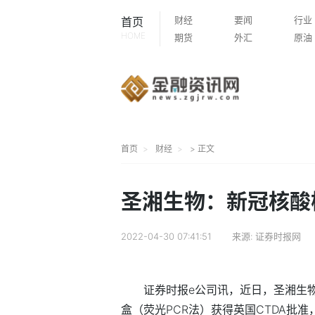
财经
要闻
行业
首页
HOME
期货
外汇
原油
首页
财经
> 正文
圣湘生物：新冠核酸
2022-04-30 07:41:51
来源:
证券时报网
证券时报e公司讯，近日，圣湘生物研
盒（荧光PCR法）获得英国CTDA批