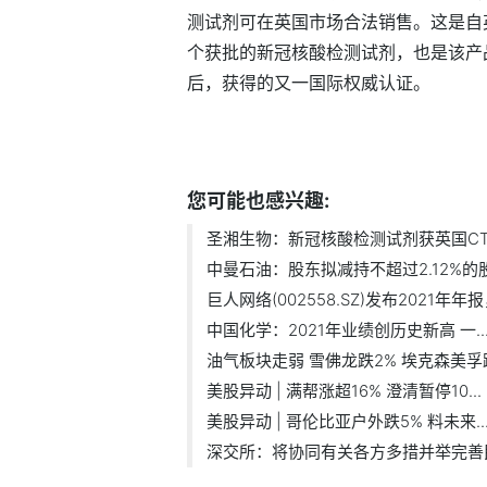
测试剂可在英国市场合法销售。这是自
个获批的新冠核酸检测试剂，也是该产品
后，获得的又一国际权威认证。
标签：
CTDA
您可能也感兴趣:
圣湘生物：新冠核酸检测试剂获英国CT
中曼石油：股东拟减持不超过2.12%的
巨人网络(002558.SZ)发布2021年年报，
中国化学：2021年业绩创历史新高 一.
油气板块走弱 雪佛龙跌2% 埃克森美孚
美股异动 | 满帮涨超16% 澄清暂停10...
美股异动 | 哥伦比亚户外跌5% 料未来..
深交所：将协同有关各方多措并举完善民.