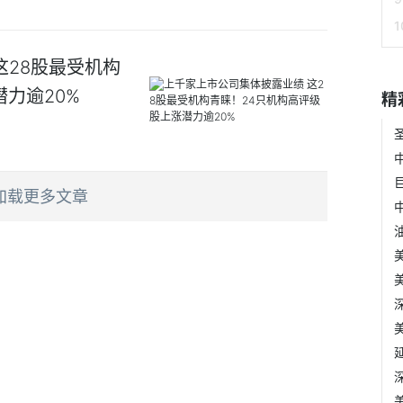
这28股最受机构
力逾20%
精
加载更多文章