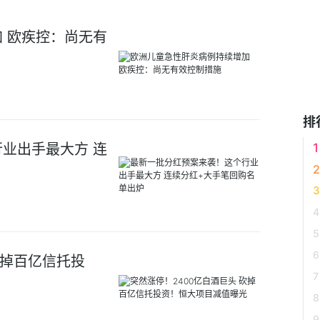
 欧疾控：尚无有
排
业出手最大方 连
砍掉百亿信托投