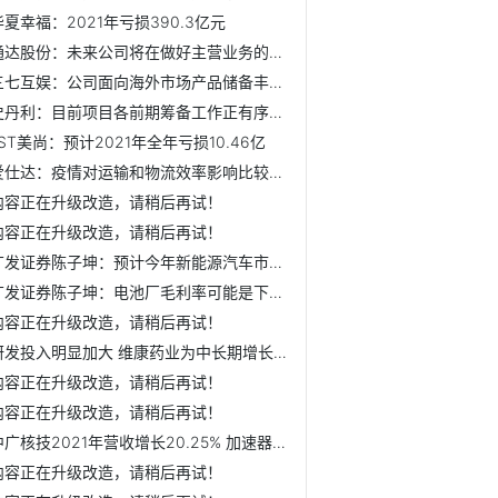
华夏幸福：2021年亏损390.3亿元
通达股份：未来公司将在做好主营业务的同时，进一步提升管理...
三七互娱：公司面向海外市场产品储备丰富，公司会综合研发进...
史丹利：目前项目各前期筹备工作正有序推进中，工业园区方面...
*ST美尚：预计2021年全年亏损10.46亿
爱仕达：疫情对运输和物流效率影响比较明显，公司努力在做好...
内容正在升级改造，请稍后再试！
内容正在升级改造，请稍后再试！
广发证券陈子坤：预计今年新能源汽车市场会从哑铃形向纺锤形转变
广发证券陈子坤：电池厂毛利率可能是下降趋势 但毛利额提升...
内容正在升级改造，请稍后再试！
研发投入明显加大 维康药业为中长期增长蓄力
内容正在升级改造，请稍后再试！
内容正在升级改造，请稍后再试！
中广核技2021年营收增长20.25% 加速器辐照核环保核医疗新材...
内容正在升级改造，请稍后再试！