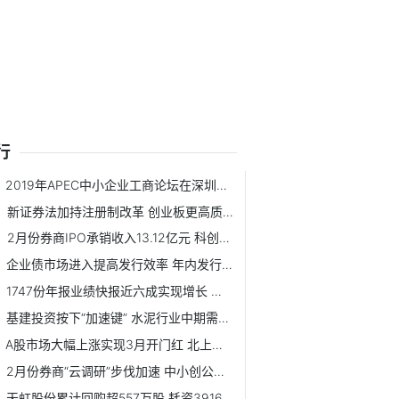
行
2019年APEC中小企业工商论坛在深圳开幕
新证券法加持注册制改革 创业板更高质量发展即日启程
2月份券商IPO承销收入13.12亿元 科创板项目占比近七成
企业债市场进入提高发行效率 年内发行总额或超6000亿元
1747份年报业绩快报近六成实现增长 净利润实现同比翻番公司达154家
基建投资按下“加速键” 水泥行业中期需求有保证
A股市场大幅上涨实现3月开门红 北上资金终结6日净流出
2月份券商“云调研”步伐加速 中小创公司仍是券商调研重点
天虹股份累计回购超557万股 耗资3916.7万元