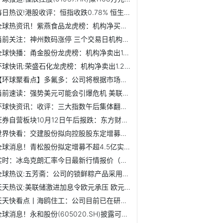
每日热议!港股收评：恒指收跌0.78% 恒生科技指数跌0.27%
全球热资讯！紫燕食品龙虎榜：机构净买入1.15亿元
当前关注：神州数码涨停 三个交易日机构净买入1.16亿元
全球快播：甬金股份龙虎榜：机构净卖出1.32亿元
环球快讯:荣盛石化龙虎榜：机构净卖出1.25亿元
【环球聚看点】多氟多：公司将根据市场客户需求制定生产计划
当前速读：强势美元可能会引爆危机 美联储是否会转向
环球快资讯：收评：三大指数午后集体翻红 沪指重回3000点
证券自营板块10月12日午后报跌：东方财富领跌 光大证券、红...
世界快看：交建股份拟向控股股东定增募不超11亿元 股价跌1.2%
全球消息！青松股份拟定增募不超4.5亿实控人变更 股价涨14.4%
实时：冰岛克朗汇率今日最新行情报价（2022年10月12日）
全球热议:五芳斋：公司的锁鲜粽产品采用独特的锁鲜工艺，近期...
天天热议:美联储激进加息令欧元承压 欧元区经济前景更加悲观
天天快看点丨海鸥住工：公司目前已在研发石墨烯智暖岩板的相...
全球消息！永和股份(605020.SH)披露可转债中签结果：中签号码...