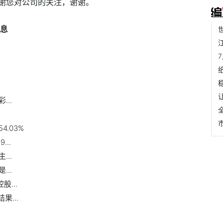
谢您对公司的关注，谢谢。
信息
..
4.03%
..
..
..
股...
果...