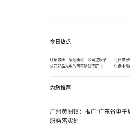
今日热点
环球最新：康达新材：公司控股子
每日快报!美
公司彩晶光电的丙基磷酸环酐（T3
S)盘中涨
P）...
为您推荐
广州黄阁镇：推广“广东省电子居
服务落实处