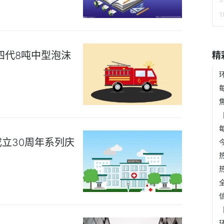
四代8吨中型泡沫
精
立30周年系列庆