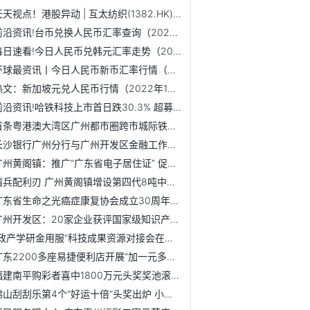
天天视点！港股异动 | 互太纺织(1382.HK)涨4.8% 连续两天回购股份
前沿资讯!台币兑换人民币汇率查询（2022年10月12日）
每日速看!今日人民币兑韩元汇率走势（2022年10月12日）
环球最资讯丨今日人民币新币汇率行情（2022年10月12日）
热文：新加坡元兑人民币行情（2022年10月12日）
前沿资讯!哈铁科技上市首日跌30.3% 超募8.68亿元国泰君安保荐
首条粤港澳大湾区广州都市圈跨市城际铁路广佛环线动工
长沙银行广州分行与广州开发区金融工作局签署战略合作协议
广州黄阁镇：推广“广东省电子居住证” 促进便民服务落实处
精兵配利刃 广州黄阁镇增设第四代8吨中型泡沫消防车
广东省生命之光癌症康复协会成立30周年系列庆祝活动举行
广州开发区：20家企业获评国家级知识产权示范企业
“政产学研金用服”科技成果资源对接会在广州举办
广东2200多座易捷便利店开展“加一元多一件”活动
福建南平购彩者喜中1800万元头奖奖池滚存上涨至8.76亿元
佛山刮刮乐第4个“好运十倍”头奖出炉 小陆火速兑走40万元大奖