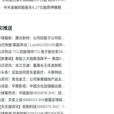
中天金融控股股东6.27亿股质押展期
彩推送
环球最新：康达新材：公司控股子公司彩晶光电的丙基磷酸环酐...
每日快报!美股异动 | Lucid(LCID.US)盘中涨超6% Q3产量环...
焦点热议:TCL控股增持TCL电子股份至54.03%
【新要闻】美股三大指数涨跌不一 美国9月CPI超预期 美联储...
每日资讯：龙江交通：董事长王庆波辞职
今头条！证监会同意东星医疗、卡莱特创业板IPO注册
热资讯！青岛金王：公司香薰蜡烛产品主要出口欧美等国家，并...
热消息：华策影视：中国文化加强输出是必经之路
全球看热讯：中路股份(600818.SH)：控股股东所持5456.07万股...
信息：天宜上佳(688033.SH)披露定增结果：富荣基金、兴证全球...
【天天报资讯】拓荆科技(688072.SH)：141.95万股首发限售股10月20日解禁
环球报道:佳辰控股(01937.HK)拟1168万元收购第二幅土地