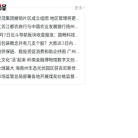
更多
世茂集团撤销片区成立组团 地区管理将更加扁平化
江苏江都农商行与中国农业发展银行扬州市江都区支行举行战略合作
7月7日北斗导航板块收盘报涨：路畅科技领涨 达华智能、中科...
纸包装概念共有几支个股？大胜达3日内股价上涨0.98%
稳供保链、稳投资促消费和助企纾困 广州经济运行呈现恢复态势
让文化“活”起来 岭南金融博物馆数字文创正式发布
全球最大 海南州生态光伏园区获吉尼斯世界纪录
市场监管总局部署各地开展煤炭价格监督检查工作