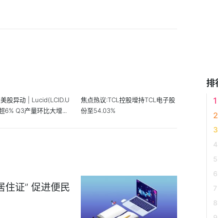
排
股异动 | Lucid(LCID.U
焦点热议:TCL控股增持TCL电子股
超6% Q3产量环比大增...
份至54.03%
住证” 促进便民