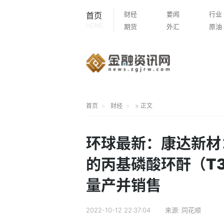
财经
要闻
行业
首页
HOME
期货
外汇
原油
首页
财经
> 正文
环球最新：康达新材
的丙基磷酸环酐（T3
量产并销售
2022-10-12 22:37:04
来源:
同花顺