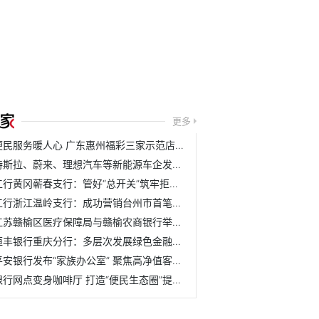
更多
便民服务暖人心 广东惠州福彩三家示范店正式开业
特斯拉、蔚来、理想汽车等新能源车企发布“十一”出行报告
工行黄冈蕲春支行：管好“总开关”筑牢拒腐防变的思想根基
工行浙江温岭支行：成功营销台州市首笔美元大额存单
江苏赣榆区医疗保障局与赣榆农商银行举行战略合作协议签约仪式
恒丰银行重庆分行：多层次发展绿色金融协力守护山城绿水青山
平安银行发布“家族办公室” 聚焦高净值客群打造差异化竞争力
银行网点变身咖啡厅 打造“便民生态圈”提升口碑