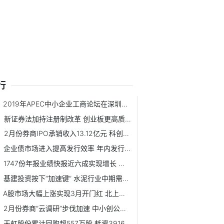
行
2019年APEC中小企业工商论坛在深圳开幕
新证券法加持注册制改革 创业板更高质量发展即日启程
2月份券商IPO承销收入13.12亿元 科创板项目占比近七成
企业债市场进入提高发行效率 年内发行总额或超6000亿元
1747份年报业绩快报近六成实现增长 净利润实现同比翻番公司达154家
基建投资按下“加速键” 水泥行业中期需求有保证
A股市场大幅上涨实现3月开门红 北上资金终结6日净流出
2月份券商“云调研”步伐加速 中小创公司仍是券商调研重点
天虹股份累计回购超557万股 耗资3916.7万元