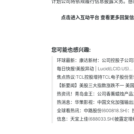
计划公司将依规履行信息披露义务。感
点击进入互动平台 查看更多回复
标签：
康达新材
根据市场
金融研究
您可能也感兴趣:
环球最新：康达新材：公司控股子公司彩.
每日快报!美股异动 | Lucid(LCID.US)...
焦点热议:TCL控股增持TCL电子股份至5
【新要闻】美股三大指数涨跌不一 美国9.
热资讯！青岛金王：公司香薰蜡烛产品主.
热消息：华策影视：中国文化加强输出是.
全球看热讯：中路股份(600818.SH)：控
信息：天宜上佳(688033.SH)披露定增结