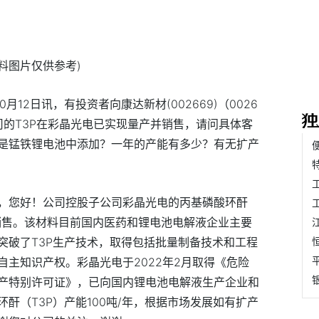
资料图片仅供参考)
0月12日讯，有投资者向康达新材(002669)（0026
司的T3P在彩晶光电已实现量产并销售，请问具体客
是锰铁锂电池中添加？一年的产能有多少？有无扩产
，您好！公司控股子公司彩晶光电的丙基磷酸环酐
并销售。该材料目前国内医药和锂电池电解液企业主要
突破了T3P生产技术，取得包括批量制备技术和工程
主知识产权。彩晶光电于2022年2月取得《危险
产特别许可证》，已向国内锂电池电解液生产企业和
酐（T3P）产能100吨/年，根据市场发展如有扩产