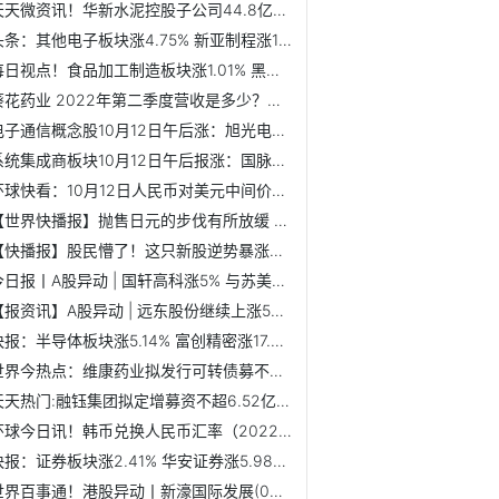
天天微资讯！华新水泥控股子公司44.8亿买石灰岩矿采矿权 AH股均跌
头条：其他电子板块涨4.75% 新亚制程涨10.08%居首
每日视点！食品加工制造板块涨1.01% 黑芝麻涨10.07%居首
葵花药业 2022年第二季度营收是多少？葵花药业7日内股价上涨5.87%
电子通信概念股10月12日午后涨：旭光电子领涨 奥佳华、汉缆...
系统集成商板块10月12日午后报涨：国脉科技领涨 英飞拓、武...
环球快看：10月12日人民币对美元中间价报7.1103 下调28个基点
【世界快播报】抛售日元的步伐有所放缓 美元/日元近期走势非极端
【快播报】股民懵了！这只新股逆势暴涨30%，中一签赚4600多！
今日报丨A股异动 | 国轩高科涨5% 与苏美达将在储能等领域...
【报资讯】A股异动 | 远东股份继续上涨5% 前9月订单同比大幅增加
快报：半导体板块涨5.14% 富创精密涨17.79%居首
世界今热点：维康药业拟发行可转债募不超6.8亿 2年前上市募8.3亿
天天热门:融钰集团拟定增募资不超6.52亿元 股价涨6.94%
环球今日讯！韩币兑换人民币汇率（2022年10月12日）
快报：证券板块涨2.41% 华安证券涨5.98%居首
世界百事通！港股异动丨新濠国际发展(0200.HK)跌4.5% 遭机构...