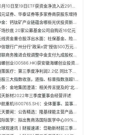
10月10日至19日ETF获资金净流入近291亿元 其中净流入居前十...
国元证券、华泰证券等多家券商获股东增持
中金：钙钛矿产业链蕴含哪些光伏投资新方向？
下场抄底 20家公募基金公司自购近16亿元
长线资金重仓股浮出水面：社保基金、险资、QFII现身前十股
中信银行广州分行“政采e贷”授信500万元助力企业融资
银联商务推进合规调整中金支付九成股权挂牌转让
海螺创业(00586.HK)获安徽海螺创业投资增持241.85万股
通策医疗：第三季度净利润2.2亿 同比下降18.47%
美股三大指数收涨，道指、标普指数涨超1%，热门中概股走低
头条：金地集团澄清：相关传言提及的“北京金地格林物业的应...
回天新材2022年三季度董事会经营评述
中航重机(600765.SH)：全体董事、监事和高管自愿性股份限售承诺
天天要闻：公告精选：隆基绿能主营产品出货量持续增长；金固...
国际医学：拟出售商洛国际医学中心99%股权
全球观速讯丨财报速递：岱勒新材前三季度净利7232.30万元 同...