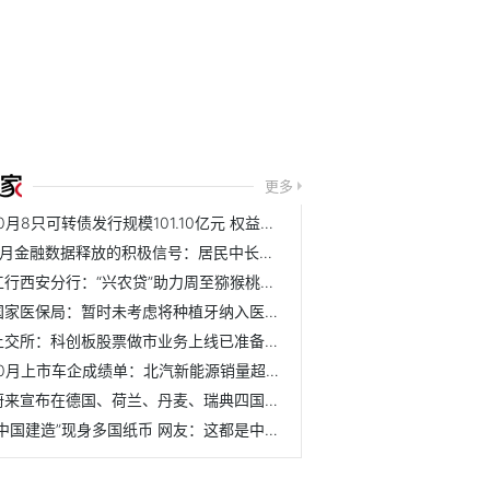
更多
10月8只可转债发行规模101.10亿元 权益类市场回暖
9月金融数据释放的积极信号：居民中长期贷款有望企稳
工行西安分行：“兴农贷”助力周至猕猴桃产业发展
国家医保局：暂时未考虑将种植牙纳入医保支付范围
上交所：科创板股票做市业务上线已准备就绪
10月上市车企成绩单：北汽新能源销量超4279辆同比增69%
蔚来宣布在德国、荷兰、丹麦、瑞典四国市场提供服务
“中国建造”现身多国纸币 网友：这都是中国和平交流的好例子