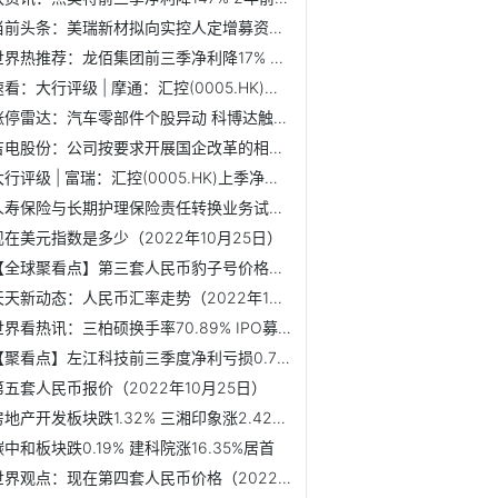
当前头条：美瑞新材拟向实控人定增募资补流 2年前上市募4.7亿元
世界热推荐：龙佰集团前三季净利降17% 股价跌5.88%
速看：大行评级 | 摩通：汇控(0005.HK)上季净利息收入强劲...
涨停雷达：汽车零部件个股异动 科博达触及涨停
吉电股份：公司按要求开展国企改革的相关工作
大行评级 | 富瑞：汇控(0005.HK)上季净利息收入胜预期 维...
人寿保险与长期护理保险责任转换业务试点向行业征求意见
现在美元指数是多少（2022年10月25日）
【全球聚看点】第三套人民币豹子号价格（2022年10月25日）
天天新动态：人民币汇率走势（2022年10月25日）
世界看热讯：三柏硕换手率70.89% IPO募资6.8亿元中信建投保荐
【聚看点】左江科技前三季度净利亏损0.76亿 股价跌1.37%
第五套人民币报价（2022年10月25日）
房地产开发板块跌1.32% 三湘印象涨2.42%居首
碳中和板块跌0.19% 建科院涨16.35%居首
世界观点：现在第四套人民币价格（2022年10月25日）