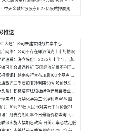
中天金融控股股东6.27亿股质押展期
彩推送
*ST大通：公司未建立财务共享中心
贵广网络：公司不存在郎酒借壳上市的情况
世界速看：海立股份：2022年上半年，热泵压缩机在公司压缩机...
英镑可能会遭遇挫折 英国经济前景不利于英镑
【报资讯】越南央行宣布加息100个基点 越南盾贬值
大族激光三季度扣非净利降58% 股价跌5.29%
今头条！积极培育珐琅板绿色建筑幕墙业务 开尔新材研发费用...
环球焦点！万华化学第三季净利降46% 股价跌2.96%
热门：10月25日人民币对美元中间价报7.1668 下调438个基点
热讯：丹麦克朗汇率今日最新价格查询（2022年10月25日）
美联储实施大幅加息政策 日美汇率必然走低
快资讯：杰美特前三季净利降147% 2年前上市东兴证券保荐