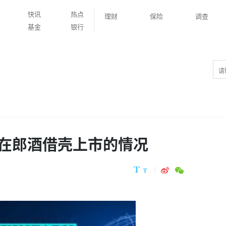
快讯
热点
理财
保险
调查
基金
银行
在郎酒借壳上市的情况