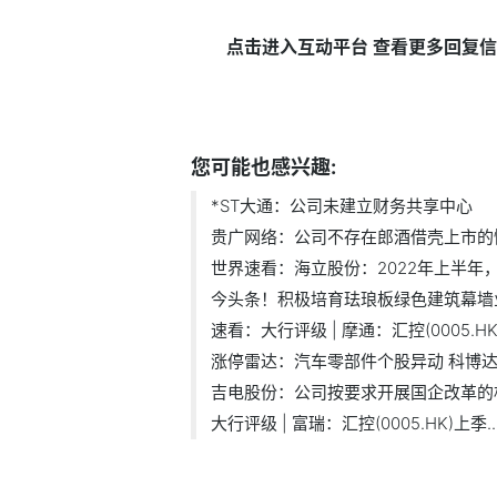
点击进入互动平台 查看更多回复
标签：
贵广网络
借壳上市
注意防范
您可能也感兴趣:
*ST大通：公司未建立财务共享中心
贵广网络：公司不存在郎酒借壳上市的
世界速看：海立股份：2022年上半年，热
今头条！积极培育珐琅板绿色建筑幕墙业.
速看：大行评级 | 摩通：汇控(0005.HK.
涨停雷达：汽车零部件个股异动 科博达.
吉电股份：公司按要求开展国企改革的相.
大行评级 | 富瑞：汇控(0005.HK)上季..