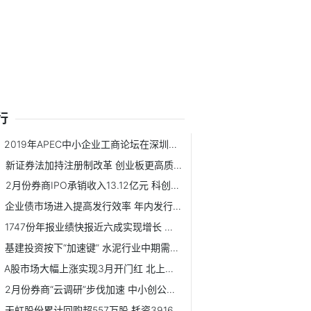
行
2019年APEC中小企业工商论坛在深圳开幕
新证券法加持注册制改革 创业板更高质量发展即日启程
2月份券商IPO承销收入13.12亿元 科创板项目占比近七成
企业债市场进入提高发行效率 年内发行总额或超6000亿元
1747份年报业绩快报近六成实现增长 净利润实现同比翻番公司达154家
基建投资按下“加速键” 水泥行业中期需求有保证
A股市场大幅上涨实现3月开门红 北上资金终结6日净流出
2月份券商“云调研”步伐加速 中小创公司仍是券商调研重点
天虹股份累计回购超557万股 耗资3916.7万元