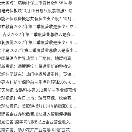
天天实时：瑞晨环保上市首日涨5.86% 募资6.79亿东方投行保荐
风电光伏板块10月25日哪只股票领涨？哈投股份10月25日换手率...
节能环保设备概念共有多少支个股？10月25日华峰化学当前市值...
昂立教育2022年第二季度营收是多少？昂立教育10月25日总市值...
ST吉艾2022年第二季度营业总收入是多少？ST吉艾3日内股价下跌3.97%
川润股份2022年第二季度营收是多少？川润股份5日内股价上涨1.15%
太平鸟2022年第二季度营业总收入是多少？10月25日太平鸟换手...
中国将确立世界热泵工厂地位，地暖机真正“风口”来临！
最新资讯：通策医疗：将运用新的种植定价系统 明年的种植量可期
【经纬早班车】热门中概股遭重挫；英镑拉升！苏纳克将就任英...
今亮点！新华保险前三季净利预降50%-60%
天天热讯:安路科技等332股前三季业绩预增
全球视讯！今日上市：瑞晨环保、挖金客、康为世纪
全球快资讯：美股道指涨1.34%纳指涨0.86%标普500涨1.19%
福建省企业办税缴费加快进入智能便捷新时代
黑龙江省“原字号”规模以上企业营业收入达6760.1亿元
云南弥渡：助力花卉产业发展 引领“云花”香飘万里