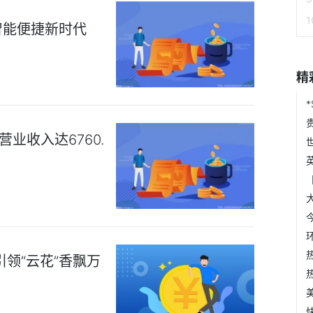
智能便捷新时代
精
业收入达6760.
领“云花”香飘万