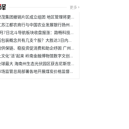
更多
世茂集团撤销片区成立组团 地区管理将更加扁平化
江苏江都农商行与中国农业发展银行扬州市江都区支行举行战略合作
7月7日北斗导航板块收盘报涨：路畅科技领涨 达华智能、中科...
纸包装概念共有几支个股？大胜达3日内股价上涨0.98%
稳供保链、稳投资促消费和助企纾困 广州经济运行呈现恢复态势
让文化“活”起来 岭南金融博物馆数字文创正式发布
全球最大 海南州生态光伏园区获吉尼斯世界纪录
市场监管总局部署各地开展煤炭价格监督检查工作