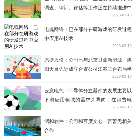
调查、审计、评估等工作正在持续推进中
2023-03-10
电魂网络：已在部分在研游戏的研发过程
中应用AI技术
2023-03-10
恩捷股份：公司已与北京卫蓝新能源、溧
阳天目先导成立合资公司江苏三合布局半
2023-03-10
固态电池领域，目前项目正在顺利推进中
环球今头条
云意电气：半导体分立器件的发展主要以
下游应用领域的需求为导向，在消费电
2023-03-10
子、汽车、家用电器等领域均有广泛的应
用
润和软件：公司和百度文心一言暂无相关
合作