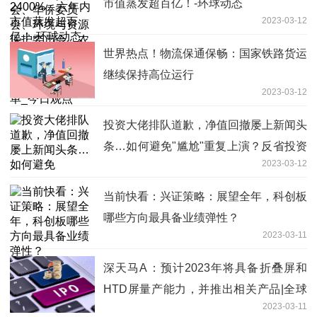
市值蒸发超百亿！-环球动态
今日观点
2023-03-12
世界热点！物流保通保畅：国家铁路货运
继续保持高位运行
2023-03-12
投资大佬排队道歉，净值回撤屡上新闻头
条…如何避免"尴尬"重复上演？反省投资
2023-03-12
要从不找借口做起 焦点信息
当前快看：兴证策略：展望全年，科创板
哪些方向最具备业绩弹性？
2023-03-11
深天马A：预计2023年将具备折叠屏和
HTD屏量产能力，并推出相关产品|全球
2023-03-11
热点