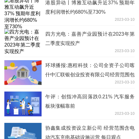
港股异动丨博雅互动飙升近37% 预期年
度利润增长约680%至730%
2023-03-10
四方光电：嘉善产业园预计在2023年第
二季度实现投产
2023-03-10
环球播报:惠程科技：公司全资子公司喀
什中汇联银创业投资有限公司经营范围包
2023-03-10
括创业投资业务，但其股权投资业务对公
司业绩影响较小，且主要围绕公司主业进
午评：创指冲高回落跌0.21% 汽车服务
行布局
板块涨幅靠前
2023-03-10
协鑫集成投资设立新公司 经营范围含电
动汽车充电基础设施运营 每日观点