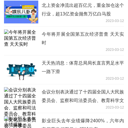
北上资金净流出超百亿元，重金加仓这个
行业，超13亿资金抛售万亿白马股
2023-03-12
今年将开展全国第五次经济普查 天天实
时
2023-03-12
天天热消息：体育总局局长直言男足水平
一路下滑
2023-03-12
会议分别表决通过了十四届全国人大民族
委员会、监察和司法委员会、教育科学文
2023-03-12
化卫生委员会、外事委员会、华侨委员
会、环境与资源保护委员会、农业与农村
影业巨头去年业绩爆降2400%，六年内
委员会、社会建设委员会组成人员名单_