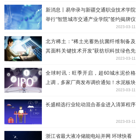
新消息丨易华录与新疆交通职业技术学院
举行“智慧城市交通产业学院”签约揭牌仪
2023-03-11
式
北方稀土：“稀土光蓄热抗菌纤维制备及
其面料关键技术开发”获纺织科技绿色先
2023-03-11
锋奖|每日速读
全球时讯：旺季开启，超60城水泥价格
上调，多家厂商发布调价通知！水泥板块
2023-03-11
市盈率比大盘还低，其中6股市盈率不到
10倍，北上资金潜伏千亿龙头
长盛精选行业轮动混合基金进入清算程序
2023-03-11
浙江省最大液冷储能电站并网 环球快看