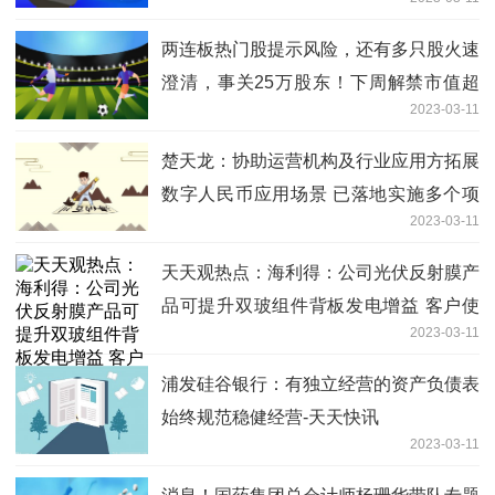
有观众
两连板热门股提示风险，还有多只股火速
澄清，事关25万股东！下周解禁市值超
2023-03-11
400亿元，3股解禁压力较大（附股）
楚天龙：协助运营机构及行业应用方拓展
数字人民币应用场景 已落地实施多个项
2023-03-11
目 世界通讯
天天观热点：海利得：公司光伏反射膜产
品可提升双玻组件背板发电增益 客户使
2023-03-11
用反馈良好
浦发硅谷银行：有独立经营的资产负债表
始终规范稳健经营-天天快讯
2023-03-11