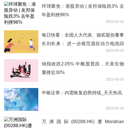
环球聚焦：港股异动 | 友邦保险跌3% 去
年盈利挫96%
2023-03-10
每日快看：全国人大代表、骆驼股份董事
长刘长来： 进一步规范退役动力电池回
2023-03-10
收利用
纳指收跌2.05% 中概股普跌，天美生物
重挫近30%
2023-03-10
中银证券：内需恢复趋势持续_天天热讯
2023-03-10
万洲国际(00288.HK)遭Mondrian