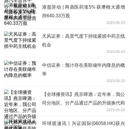
港股异动 | 再鼎医药涨5% 获摩根大通增
持640.33万股
2023-05-23
天风证券：高景气度下持续紧抓中药主线
机会
2023-05-23
中信证券：预计存在美联储年内降息的概
率
2023-05-23
【全球播资讯】燕京啤酒：近年来，我公
司分地区、分产品通过产品的升级换代和
2023-05-23
产品结构的优化来提高吨酒收入和产品的
盈利能力，产品价格体系有了进一步优化
环球观速讯丨兴证国际(06058.HK)获兴