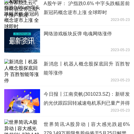
A股午评： 沪指跌0.6% 中字头跌幅居前
新冠药概念逆市上涨 全球即时
2023-05-23
网络游戏板块反弹 电魂网络涨停
2023-05-23
新消息丨机器人概念股探底回升 百胜智
能等涨停
2023-05-23
今日报丨江南奕帆(301023.SZ)：新研发
的光伏跟踪回转减速电机系列已量产并得
2023-05-23
到头部客户认可
世界简讯:A股异动 | 容大感光跌超6%
279.149万股限售股份将于5月25日解禁