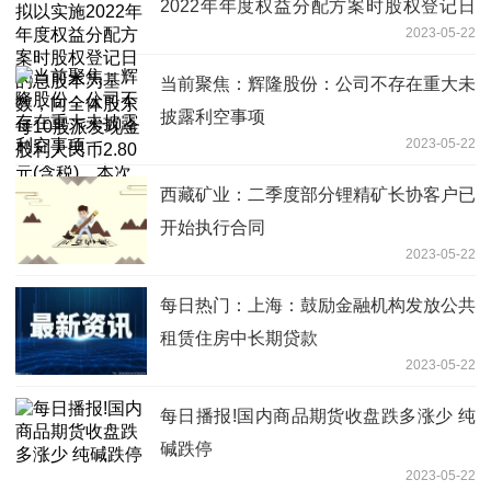
2022年年度权益分配方案时股权登记日
2023-05-22
的总股本为基数，向全体股东每10股派
发现金股利人民币2.80元(含税)，本次分
当前聚焦：辉隆股份：公司不存在重大未
配不转增不送红股
披露利空事项
2023-05-22
西藏矿业：二季度部分锂精矿长协客户已
开始执行合同
2023-05-22
每日热门：上海：鼓励金融机构发放公共
租赁住房中长期贷款
2023-05-22
每日播报!国内商品期货收盘跌多涨少 纯
碱跌停
2023-05-22