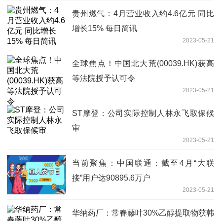
贵州燃气：4月营业收入约4.6亿元 同比
增长15% 每日简讯
2023-05-21
全球焦点！中国北大荒(00039.HK)获高
等法院授予认可令
2023-05-21
ST摩登：公司实际控制人林永飞取保候
审
2023-05-21
当前聚焦：中国联通：截至4月“大联
接”用户达90895.6万户
2023-05-21
华纳药厂：常春藤叶30%乙醇提取物获韩