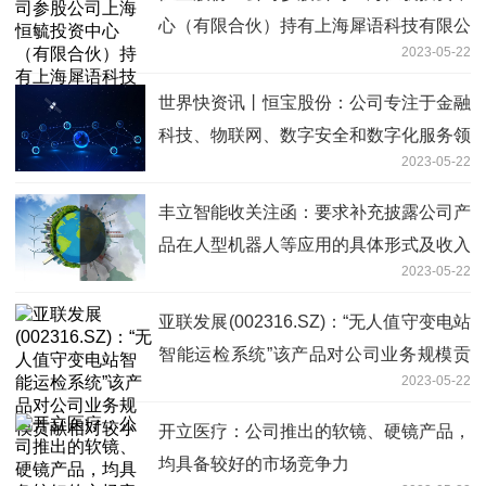
心（有限合伙）持有上海犀语科技有限公
2023-05-22
司14.20%股权-当前关注
世界快资讯丨恒宝股份：公司专注于金融
科技、物联网、数字安全和数字化服务领
2023-05-22
域
丰立智能收关注函：要求补充披露公司产
品在人型机器人等应用的具体形式及收入
2023-05-22
等_环球快消息
亚联发展(002316.SZ)：“无人值守变电站
智能运检系统”该产品对公司业务规模贡
2023-05-22
献相对较小
开立医疗：公司推出的软镜、硬镜产品，
均具备较好的市场竞争力