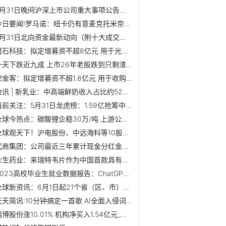
5月31日晚间沪深上市公司重大事项公告最新快递
今日要闻!罗马诺：纽卡仍有意麦克托米奈，曼联尚未对球员未来...
5月31日北向资金最新动向（附十大成交股）|环球热文
冠石科技：拟定增募资不超8亿元 用于光掩膜版制造项目
一天下跌近九成 上市26年老股跌到只剩渣！这些股票尾盘遭集...
挖金客：拟定增募资不超1.8亿元 用于收购久佳信通49%股权|当前热门
快讯 | 新乳业：中高端鲜奶收入占比约52%，奶寻实现很好盈...
当前关注：5月31日龙虎榜：1.59亿抢筹中远海科 机构净买入11只股
全球今热点：碳酸锂企稳30万/吨 上游公司扩产忙！外资大手笔...
全球观天下！沪电股份、中远海科等10股获特大单资金净流入超2亿元
武商集团：公司最近三年累计现金分红金额占最近三年实现的年...
众生药业：来瑞特韦片作为中国首款具有自主知识产权的3CL单药...
2023高校毕业生就业数据报告：ChatGPT岗位需求增速明显 智能...
全球新资讯：6月1日起21个省（区、市）将实施内地居民婚姻登...
天天简讯:10分钟搞定一首歌 AI全面入侵词曲唱 未来音乐人恐...
鸿博股份涨10.01% 机构净买入1.54亿元_重点聚焦