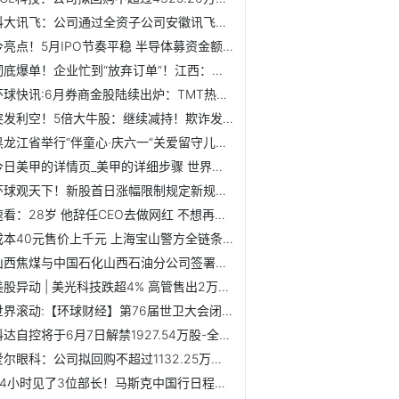
科大讯飞：公司通过全资子公司安徽讯飞云创科技有限公司间接...
今亮点！5月IPO节奏平稳 半导体募资金额占比过半 新股上市...
彻底爆单！企业忙到“放弃订单”！江西：需求回暖 碳酸锂企...
环球快讯:6月券商金股陆续出炉：TMT热度降温 “中特估”成热...
突发利空！5倍大牛股：继续减持！欺诈发行 2家科创板公司强...
黑龙江省举行“伴童心·庆六一”关爱留守儿童活动 全球即时看
今日美甲的详情页_美甲的详细步骤 世界时讯
环球观天下！新股首日涨幅限制规定新规2021_新股首日涨幅限制规定
速看：28岁 他辞任CEO去做网红 不想再被定义
成本40元售价上千元 上海宝山警方全链条捣毁一生产、运输、...
山西焦煤与中国石化山西石油分公司签署合作协议-环球看热讯
美股异动 | 美光科技跌超4% 高管售出2万股普通股 全球微动态
世界滚动:【环球财经】第76届世卫大会闭幕 达成多项决定和决议
科达自控将于6月7日解禁1927.54万股-全球今亮点
爱尔眼科：公司拟回购不超过1132.25万股公司股份-当前消息
24小时见了3位部长！马斯克中国行日程满满！他这次访华 释放...