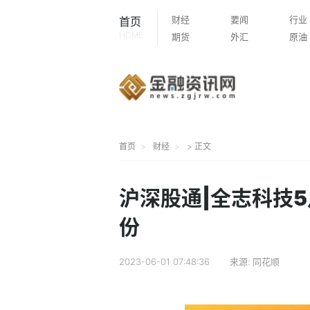
财经
要闻
行业
首页
HOME
期货
外汇
原油
首页
财经
> 正文
沪深股通|全志科技5
份
2023-06-01 07:48:36
来源:
同花顺