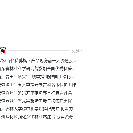
更多
37家百亿私募旗下产品现身前十大流通股名单
山东省林业科学研究院参加全国优秀科普作品评选活动
浙江青田：落实“四项举措”助推国土绿化取得新成效
安徽潜山：五大举措开展古树名木保护工作
安徽滁州：多措并举推进林木种质资源高质量发展
安徽宣城：率先实施陆生野生动物损害保险理赔机制
浙江农林大学碳中和学院挂牌成立 将着力培养具有碳中和与农...
广州从化区强化乡镇林业站建设 夯实资源管护基层基础