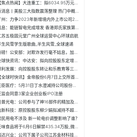
【焦点热闻】大连重工：拟6034.95万元挂牌转让大重宾馆资产
新消息丨美股三大指数震荡整理 热门中概股多数下跌
广州：力争2023年新增境内外上市公司20家
讯息：能链智电完成增发 香港郑氏家族第三代郑志刚参与
江苏五极固元堂广州全球运营中心环球启航
半生风雪学生版歌曲_半生风雪_全球速递
重磅！公安部：对欺诈发行毫不姑息，加大对实控人打击力度
全球快资讯：中达安：拟向控股股东定增募资不超3亿元
保利发展：向控股股东转让和乐教育等三家公司股权及债权 当...
【全球时快讯】金帝股份6月7日上交所首发上会 拟募资8.59亿元
天臣医疗：5月31日丁水澄减持公司股份合计2000股
证监会同意3家企业创业板IPO注册
奥普光电：公司参与了神16部件的精加及装调工作 世界简讯
航新科技：原控股股东柳少娟拟减持不超2%股份
居民用电不涉及 新一轮电价调整影响了谁？
天味食品将于6月6日解禁435.34万股_微头条
鸿达兴业：公司下属子公司江苏金材科技有限公司是国内规模最...