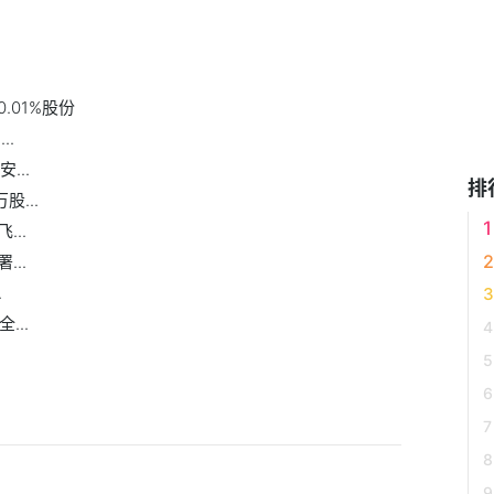
.01%股份
..
...
排
股...
..
..
.
...