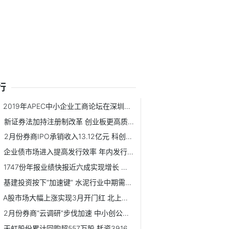
行
2019年APEC中小企业工商论坛在深圳开幕
新证券法加持注册制改革 创业板更高质量发展即日启程
2月份券商IPO承销收入13.12亿元 科创板项目占比近七成
企业债市场进入提高发行效率 年内发行总额或超6000亿元
1747份年报业绩快报近六成实现增长 净利润实现同比翻番公司达154家
基建投资按下“加速键” 水泥行业中期需求有保证
A股市场大幅上涨实现3月开门红 北上资金终结6日净流出
2月份券商“云调研”步伐加速 中小创公司仍是券商调研重点
天虹股份累计回购超557万股 耗资3916.7万元