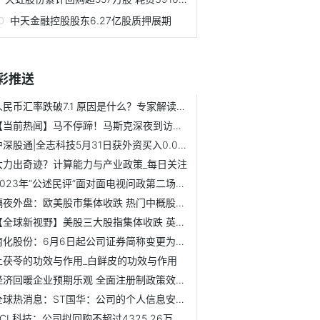
中天金融控股股东6.27亿股质押展期
彩推送
人民币汇率跌破7.1 原因是什么？专家解读 每日速递
【当前热闻】马不停蹄！马斯克深夜到访上海超级工厂 行程有...
沪深股通|全志科技5月31日获外资买入0.01%股份
大力出奇迹？计算能力与产业政策_每日关注
2023年“公述民评”面对面电视问政第二场聚焦“拼经济——营...
隔夜外盘：欧美股市集体收跌 热门中概股多数走低 国际油价...
【全球新视野】美股三大股指集体收跌 英伟达大跌5.68%
南化股份：6月6日起公司证券简称变更为华锡有色|环球新资讯
土茯苓的功效与作用_白鲜皮的功效与作用
经济回暖企业预期乐观 全面注册制政策效应凸显 近140家公司...
全球热消息：ST国华：公司的个人信息安全检测产品在运行检测...
TCL科技：公司拟回购不超过4325.26万股公司股份-讯息