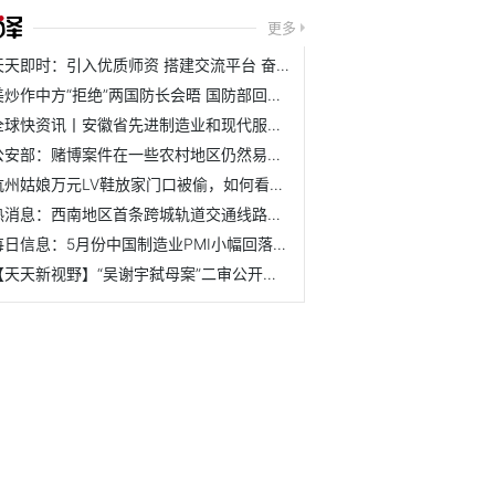
更多
天天即时：引入优质师资 搭建交流平台 奋力为全市发展作出...
美炒作中方“拒绝”两国防长会晤 国防部回应_环球快看点
全球快资讯丨安徽省先进制造业和现代服务业融合发展“百名专...
公安部：赌博案件在一些农村地区仍然易发多发 隐蔽性增强 讯息
杭州姑娘万元LV鞋放家门口被偷，如何看待这个诚信问题？ 世...
热消息：西南地区首条跨城轨道交通线路全线贯通
每日信息：5月份中国制造业PMI小幅回落 企业信心总体稳定
【天天新视野】“吴谢宇弑母案”二审公开宣判：驳回上诉 维...