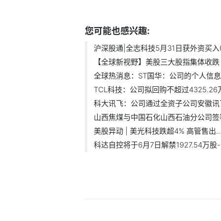
标签：
您可能也感兴趣:
沪深股通|全志科技5月31日获外资买入0
【全球新视野】美股三大股指集体收跌 .
全球热消息：ST国华：公司的个人信息安
TCL科技：公司拟回购不超过4325.26万
科大讯飞：公司通过全资子公司安徽讯飞.
山西焦煤与中国石化山西石油分公司签署.
美股异动 | 美光科技跌超4% 高管售出..
科达自控将于6月7日解禁1927.54万股-全