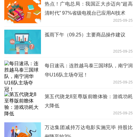
热点！广电总局：我国正大步迈向“超高
清时代” 97%省级电视台已应用AI技术
2025-09-25
孤雨下午（09.25）主要商品操作建议
2025-09-25
每日速讯：连胜越马泰三国球队，南宁润
华U16队主场夺冠！
2025-09-25
第五代骁龙8至尊版前瞻体验：游戏功耗
大降低
2025-09-25
万达集团减持万达电影实施完毕 持股比
例降至约3%