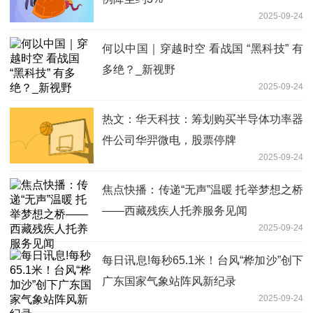
2025-09-24
何以中国｜穿越时空 看战国 “黑科技” 有
多绝？_新视野
2025-09-24
热文：华天科技：筹划购买半导体功率器
件公司华羿微电，股票停牌
2025-09-24
焦点快播：传递“无声”温暖 托举梦想之桥
——西藏残疾人托养服务见闻
2025-09-24
每日讯息!每秒65.1米！台风“桦加沙”创下
广东国家气象站阵风新纪录
2025-09-24