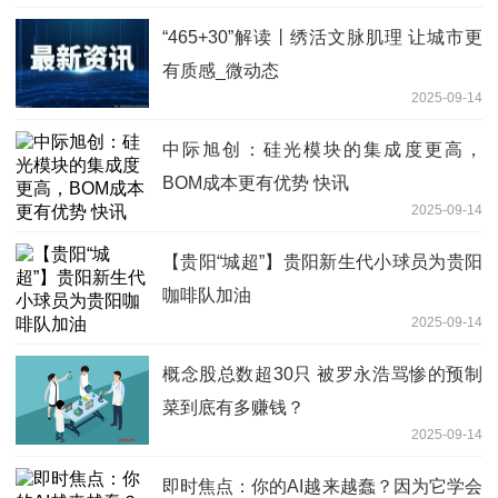
“465+30”解读丨绣活文脉肌理 让城市更
有质感_微动态
2025-09-14
中际旭创：硅光模块的集成度更高，
BOM成本更有优势 快讯
2025-09-14
【贵阳“城超”】贵阳新生代小球员为贵阳
咖啡队加油
2025-09-14
概念股总数超30只 被罗永浩骂惨的预制
菜到底有多赚钱？
2025-09-14
即时焦点：你的AI越来越蠢？因为它学会