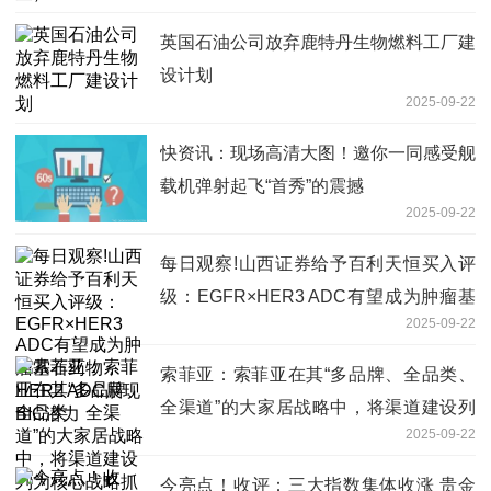
英国石油公司放弃鹿特丹生物燃料工厂建
设计划
2025-09-22
快资讯：现场高清大图！邀你一同感受舰
载机弹射起飞“首秀”的震撼
2025-09-22
每日观察!山西证券给予百利天恒买入评
级：EGFR×HER3 ADC有望成为肿瘤基
2025-09-22
石药物，HER2 ADC展现BIC潜力
索菲亚：索菲亚在其“多品牌、全品类、
全渠道”的大家居战略中，将渠道建设列
2025-09-22
为核心战略抓手
今亮点！收评：三大指数集体收涨 贵金