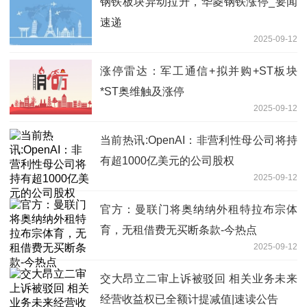
钢铁板块异动拉升，华菱钢铁涨停_要闻
速递
2025-09-12
涨停雷达：军工通信+拟并购+ST板块
*ST奥维触及涨停
2025-09-12
当前热讯:OpenAI：非营利性母公司将持
有超1000亿美元的公司股权
2025-09-12
官方：曼联门将奥纳纳外租特拉布宗体
育，无租借费无买断条款-今热点
2025-09-12
交大昂立二审上诉被驳回 相关业务未来
经营收益权已全额计提减值|速读公告