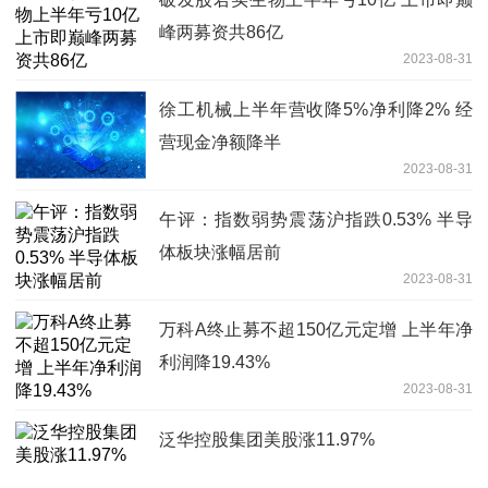
峰两募资共86亿
2023-08-31
徐工机械上半年营收降5%净利降2% 经
营现金净额降半
2023-08-31
午评：指数弱势震荡沪指跌0.53% 半导
体板块涨幅居前
2023-08-31
万科A终止募不超150亿元定增 上半年净
利润降19.43%
2023-08-31
泛华控股集团美股涨11.97%