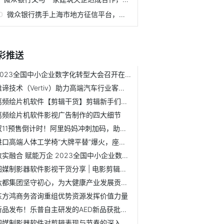
微众银行携手上海市地方征信平台，活用企业公共信用数据、拓...
彩推送
2023全国中小企业数字化转型大会召开在即 领略中国制造的安徽力量
维谛技术（Vertiv）助力高端汽车行业客户实现智能升级
离频绘片机软件【剪辑干货】剪辑新手们的心得分享
离频绘片机软件影视广告制作的四大细节
双11预售倒计时！阿里妈妈冲刺加码，助商家“即种快收”赢淘...
进口高端人体工学椅“大牌平替”爆火，座为怎么敢称“中国的H...
数实融合 赋能万企 2023全国中小企业数字化转型大会即将召开
图媒制影器软件影视干货分享 | 电影剪辑的“六大法则
肽都集团坚守初心，为大健康产业发展贡献自己的力量
东方鸿商务咨询重组优势资源发挥价值力量
新品发布！乐普自主研发的AED新品获批上市，进一步赋能院外急救
图媒制影器软件对剪辑表现与节奏的深入探讨分析