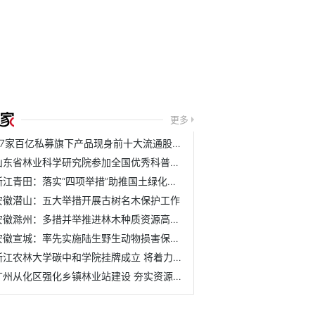
更多
37家百亿私募旗下产品现身前十大流通股名单
山东省林业科学研究院参加全国优秀科普作品评选活动
浙江青田：落实“四项举措”助推国土绿化取得新成效
安徽潜山：五大举措开展古树名木保护工作
安徽滁州：多措并举推进林木种质资源高质量发展
安徽宣城：率先实施陆生野生动物损害保险理赔机制
浙江农林大学碳中和学院挂牌成立 将着力培养具有碳中和与农...
广州从化区强化乡镇林业站建设 夯实资源管护基层基础