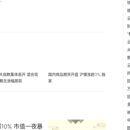
.
大指数集体高开 混合现
国内商品期货开盘 沪镍涨超3%_独
O概念涨幅居前
家
0% 市值一夜暴