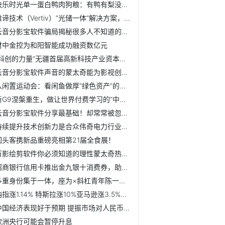
快乐时光单一蛋白鸭肉狗粮：有鸭有梨没泪痕
维谛技术（Vertiv）“光储一体”解决方案，帮助零碳园区管好...
云音分影宝软件骗局揭秘很多人不知道的套路
财中金控为和阳智能成功融资数亿元
“科创的力量”无疆首届高新科技产业资本峰会暨“科创的未来...
云音分影宝软件声音的蒙太奇能为影视创作带来什么
从闲置运动会：看闲鱼做厚“绿色资产”的方法论
新G9涅槃重生，做让世界付费学习的“中国高端样板”
云音分影宝软件分享最基础！却常常被忽视的剪辑实操5步
持续提升技术创新力是合众伟奇电力行业出圈法门
回头客携新品重磅亮相第21届全食展！
万影绘剪软件你必须知道的理性蒙太奇热知识
招商银行信用卡推出金九银十消费券，助力扩内需、促消费
多重身份集于一体，座为×斜杠青年陈一中讲述人生的“撒野”...
纳指涨1.14% 特斯拉涨10%亚马逊涨3.5%阿里跌1.5%
中国经济表现好于预期 提振市场对人民币的信心
欧洲央行可能会暂停升息