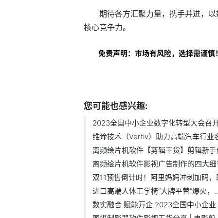
期待各方汇聚力量，携手并进，以
核心竞争力。
免责声明：市场有风险，选择需谨慎
标签：
您可能也感兴趣:
2023全国中小企业数字化转型大会召开在
维谛技术（Vertiv）助力高端汽车行业客.
离频绘片机软件【剪辑干货】剪辑新手们.
离频绘片机软件影视广告制作的四大细
双11预售倒计时！阿里妈妈冲刺加码，助.
进口高端人体工学椅“大牌平替”爆火，..
数实融合 赋能万企 2023全国中小企业..