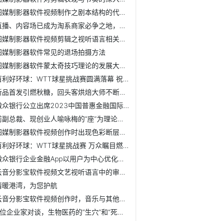
图媒制影器软件视频制作之剧本结构的代表性作品
直播、内容场已成为淘系商家必争之地，阿里妈妈超级短视频助...
图媒制影器软件视频剪辑之视听语言相关的专业名词
图媒制影器软件常见的退场拍摄方法
图媒制影器软件蒙太奇技巧理论的发展大阶段
百利好环球：WTT球星挑战赛圆满落幕 祝贺国乒豪夺4冠！
新品首发引燃秋糖，回头客烘焙大师不断创新撬动持续增长！
微众银行公立出席2023中国普惠金融国际论坛，以数字金融助力...
前副总裁、现创业人喻咏梅的“座”为理论：深耕制药信息化领域！
图媒制影器软件视频创作时出现色彩断层应该怎样处理
百利好环球：WTT球星挑战赛 万众瞩目燃情开赛！
微众银行企业金融App以用户为中心优化产品体验，以数字科技陪...
云音分影宝软件视频文艺视听语言中的审美特征
情暖港湾，为您护航
云音分影宝软件视频创作时，音乐与其他表现元素的共存性
4位企业家对谈，生物医药的“生穴”和“死穴”在哪