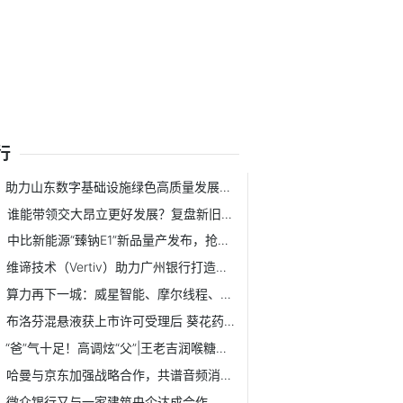
行
助力山东数字基础设施绿色高质量发展，维谛技术（Vertiv）展...
谁能带领交大昂立更好发展？复盘新旧实控方5次关键“交锋”
中比新能源“臻钠E1”新品量产发布，抢占钠电新赛道打造增长...
维谛技术（Vertiv）助力广州银行打造总行级数据中心新标杆
算力再下一城：威星智能、摩尔线程、贵安新区共建智算中心
布洛芬混悬液获上市许可受理后 葵花药业儿童用药用药版图进...
“爸”气十足！高调炫“父”|王老吉润喉糖携爱同行，温情圈粉！
哈曼与京东加强战略合作，共谱音频消费新时代
微众银行又与一家建筑央企达成合作，拓宽中建三局上游供应商...