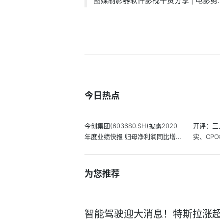
图媒制影器软件影视干货分享 | 电影剪..
今日热点
今创集团(603680.SH)披露2020
开评：三
年度业绩快报 归母净利润同比增
实、CP
长8.86%
为您推荐
智能驾驶迎大消息！特斯拉涨超1