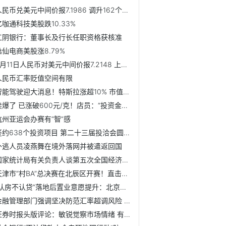
人民币兑美元中间价报7.1986 调升162个基点
亿咖通科技美股跌10.33%
江阴银行：董事长及行长任职资格获核准
逸仙电商美股涨8.79%
9月11日人民币对美元中间价报7.2148 上调2个基点
人民币汇率贬值空间有限
智能驾驶迎大消息！特斯拉涨超10% 市值一夜暴涨超5800亿元
卖爆了 已涨破600元/克！店员：“投资金条每天一克涨几毛钱...
杭州亚运会办赛有“智”感
签约638个投资项目 第二十三届投洽会圆满落幕
外逃人员凌燕舞在境外落网并被遣返回国
国家统计局有关负责人谈第五次全国经济普查进展
天津市“村BA”总决赛在北辰区开赛！直击揭幕战！
“认房不认贷”落地后置业意愿提升：北京新房成交增16.9% 上...
金融管理部门强调坚决防范汇率超调风险 人民币汇率应声反弹...
证券时报头版评论：敏锐觉察市场情绪 有效放大政策“好声音”