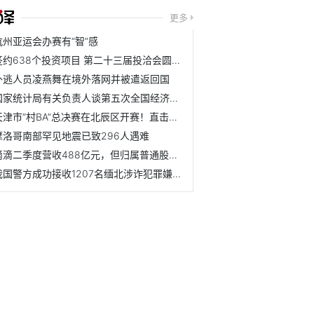
更多
杭州亚运会办赛有“智”感
签约638个投资项目 第二十三届投洽会圆满落幕
外逃人员凌燕舞在境外落网并被遣返回国
国家统计局有关负责人谈第五次全国经济普查进展
天津市“村BA”总决赛在北辰区开赛！直击揭幕战！
摩洛哥南部罕见地震已致296人遇难
滴滴二季度营收488亿元，但归属普通股东净亏
我国警方成功接收1207名缅北涉诈犯罪嫌疑人