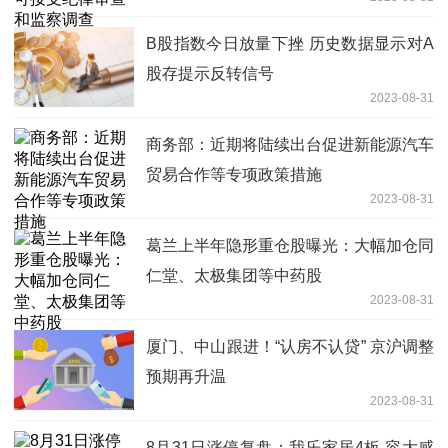
B股指数今日放量下挫 历史数据显示对A
股存提示反转信号
2023-08-31
商务部：近期将陆续出台促进新能源汽车
贸易合作等专项政策措施
2023-08-31
葛兰上半年隐形重仓股曝光：大幅加仓同
仁堂、太极集团等中药股
2023-08-31
厦门、中山跟进！“认房不认贷” 京沪调整
预期再升温
2023-08-31
8月31日涨停复盘：我乐家居4板 容大感