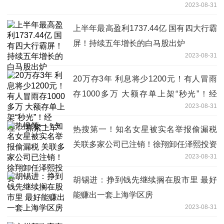
2023-08-31
上半年最高盈利1737.44亿 国有四大行霸
屏！持续五年增长的白马股出炉
2023-08-31
20万存3年 利息将少1200元！有人冒雨
存1000多万 大额存单上架“秒光”！经
2023-08-31
理：“抓紧上车”
热搜第一！知名女星被实名举报偷漏税
关联多家公司已注销！徐翔卸任泽熙投资
2023-08-31
胡锡进：挣到钱先继续搁在股市里 最好
能赚出一套上海学区房
2023-08-31