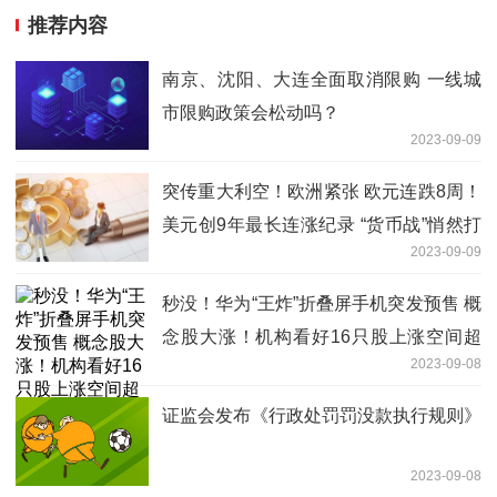
推荐内容
南京、沈阳、大连全面取消限购 一线城
市限购政策会松动吗？
2023-09-09
突传重大利空！欧洲紧张 欧元连跌8周！
美元创9年最长连涨纪录 “货币战”悄然打
2023-09-09
响
秒没！华为“王炸”折叠屏手机突发预售 概
念股大涨！机构看好16只股上涨空间超
2023-09-08
30%
证监会发布《行政处罚罚没款执行规则》
2023-09-08