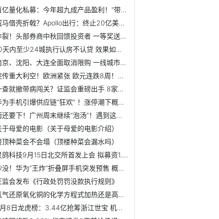
百亿量化私募：今年超九成产品盈利！“带头大哥”们赚钱有点...
威马借壳折戟？Apollo出行：终止20亿美元收购威马
炸裂！头部券商中秋回馈投资者 一等奖送汽车？别被骗了！“...
10天内至少24城执行认房不认贷 效果如何？住建部回应
南京、沈阳、大连全面取消限购 一线城市限购政策会松动吗？
突传重大利空！欧洲紧张 欧元连跌8周！美元创9年最长连涨纪...
一查就撤带病闯关？证监会重磅出手 8家券商被专项检查！16人被罚
华为手机引爆供应链“狂欢” ！涨停潮下概念股业绩如何？
雨还要下！广州周末继续“泡汤”！遇到这些情况，可申请临时...
关于母爱的电影（关于母爱的电影介绍）
楼顶种菜会不会塌（顶楼种菜会漏水吗）
灵鸽科技9月15日北交所首发上会 拟募资1.5亿元
秒没！华为“王炸”折叠屏手机突发预售 概念股大涨！机构看...
证监会发布《行政处罚罚没款执行规则》
氢气还原氧化铜的化学方程式加热还是高温（氢气还原氧化铜的...
9月8日龙虎榜：3.44亿抢筹浙江世宝 机构净买入12只股