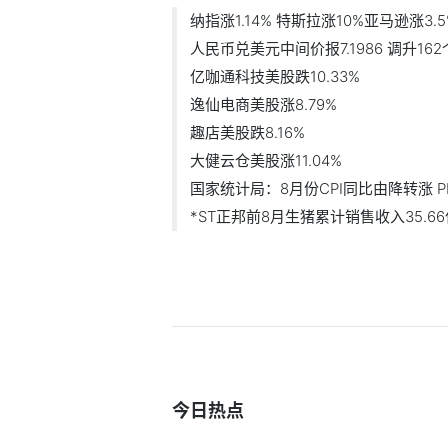
纳指涨1.14% 特斯拉涨10%亚马逊涨3.5
人民币兑美元中间价报7.1986 调升16
亿咖通科技美股跌10.33%
逸仙电商美股涨8.79%
趣店美股跌8.16%
大健云仓美股涨11.04%
国家统计局：8月份CPI同比由降转涨 PPI
*ST正邦前8月生猪累计销售收入35.66亿 
今日热点