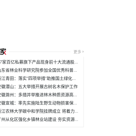
更多
37家百亿私募旗下产品现身前十大流通股名单
山东省林业科学研究院参加全国优秀科普作品评选活动
浙江青田：落实“四项举措”助推国土绿化取得新成效
安徽潜山：五大举措开展古树名木保护工作
安徽滁州：多措并举推进林木种质资源高质量发展
安徽宣城：率先实施陆生野生动物损害保险理赔机制
浙江农林大学碳中和学院挂牌成立 将着力培养具有碳中和与农...
广州从化区强化乡镇林业站建设 夯实资源管护基层基础