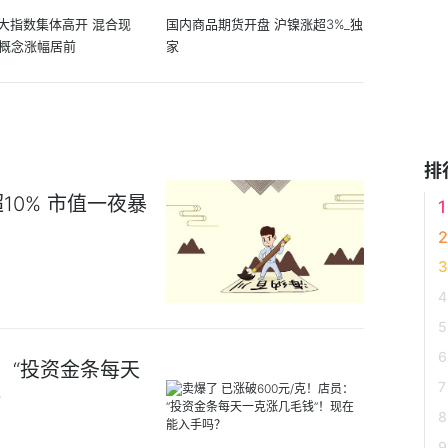
大指数集体高开 混合现
国内商品期货开盘 沪镍涨超3%_独
O概念涨幅居前
家
排
0% 市值一夜暴
员：“投资金条每天
？