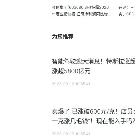
今创集团(603680.SH)披露2020
开评：三
年度业绩快报 归母净利润同比增
实、CP
长8.86%
为您推荐
智能驾驶迎大消息！特斯拉涨超1
涨超5800亿元
2023-09-12 10:55:41
卖爆了 已涨破600元/克！店
一克涨几毛钱”！现在能入手吗
2023-09-12 10:55:41