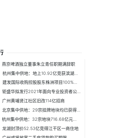
行
燕京啤酒独立董事朱立青任职期满辞职
杭州集中供地：地上10.92亿竞获滨湖新区一宅地
建发国际收购控股股东株洲项目100%股权 耗资21.14亿元
钜盛华拟发行2021年面向专业投资者公开发行公司债券
广州黄埔贤江社区旧改114亿招商
北京集中供地：29宗挂牌地块均已获得报价
杭州集中供地：32宗地块716.68亿元收官
龙湖封顶价52.53亿竞得江干区一商住地
广州或将放宽二手房贷款购买期限