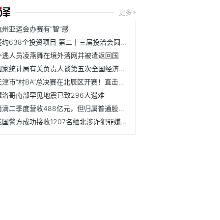
更多
杭州亚运会办赛有“智”感
签约638个投资项目 第二十三届投洽会圆满落幕
外逃人员凌燕舞在境外落网并被遣返回国
国家统计局有关负责人谈第五次全国经济普查进展
天津市“村BA”总决赛在北辰区开赛！直击揭幕战！
摩洛哥南部罕见地震已致296人遇难
滴滴二季度营收488亿元，但归属普通股东净亏
我国警方成功接收1207名缅北涉诈犯罪嫌疑人