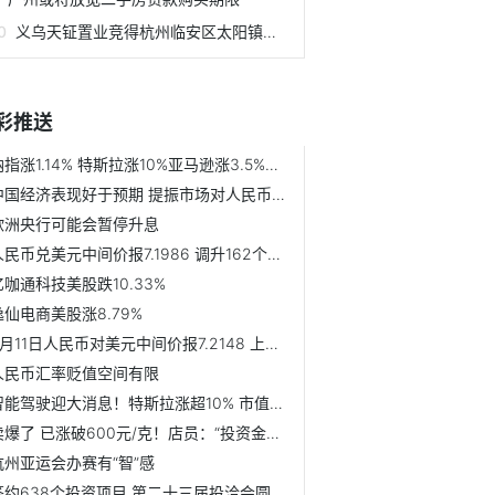
义乌天钲置业竞得杭州临安区太阳镇宅地
彩推送
纳指涨1.14% 特斯拉涨10%亚马逊涨3.5%阿里跌1.5%
中国经济表现好于预期 提振市场对人民币的信心
欧洲央行可能会暂停升息
人民币兑美元中间价报7.1986 调升162个基点
亿咖通科技美股跌10.33%
逸仙电商美股涨8.79%
9月11日人民币对美元中间价报7.2148 上调2个基点
人民币汇率贬值空间有限
智能驾驶迎大消息！特斯拉涨超10% 市值一夜暴涨超5800亿元
卖爆了 已涨破600元/克！店员：“投资金条每天一克涨几毛钱...
杭州亚运会办赛有“智”感
签约638个投资项目 第二十三届投洽会圆满落幕