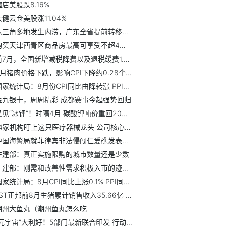
趣店美股跌8.16%
大健云仓美股涨11.04%
珠三角多地发生内涝，广东全省提前转移8万余人
购买天津西青区商品房最高可享受不超4万元补贴
前7月，全国新增减税降费以及退税缓费1.05万亿元
8月猪肉价格下跌，影响CPI下降约0.28个百分点
国家统计局：8月份CPI同比由降转涨 PPI同比降幅收窄
金九银十，周周精彩 成都赛事今起强势回归
又见“冰锂”！时隔4月 碳酸锂吨价重回20万元以下
14家机构盯上这只医疗器械龙头 公司核心业务大幅增长！14股...
中国海警局就菲律宾非法侵闯仁爱礁发表谈话
住建部：真正实施限购的城市数量还是少数
住建部：刚需和改善性需求积极入市的迹象明显
国家统计局：8月CPI同比上涨0.1% PPI同比下降3%
*ST正邦前8月生猪累计销售收入35.66亿 同比降44.17%
潮州大鱼丸（潮州鱼丸怎么吃
“元宇宙”大利好！5部门最新联合印发 行动计划来了