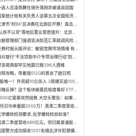
外逃人员凌燕舞在境外落网并被遣返回国
国家统计局有关负责人谈第五次全国经济普查进展
天津市“村BA”总决赛在北辰区开赛！直击揭幕战！
“认房不认贷”落地后置业意愿提升：北京新房成交增16.9% 上...
金融管理部门强调坚决防范汇率超调风险 人民币汇率应声反弹...
证券时报头版评论：敏锐觉察市场情绪 有效放大政策“好声音”
微众银行“不法贷款中介专项治理行动”防治并重、多措并举保...
摩洛哥南部罕见地震已致296人遇难
日照攻略，带着我512G的胃去了趟日照
A股唯一！外资超10亿杀入 3周爆买逾1000万股！这家龙头公司...
豪赌反弹？这个板块被基民极度看好 ETF份额一度升破千亿！而...
3000亿富豪突然抛售 大空头警告：如果英伟达泡沫破裂 可能...
6月日均单量超3000万！滴滴二季度营收同比增长53%
化学螺栓检测要求_化学螺栓检验标准？
滴滴二季度营收488亿元，但归属普通股东净亏
我国警方成功接收1207名缅北涉诈犯罪嫌疑人