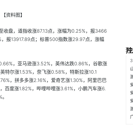
【资料图】
收盘，道指收涨87.13点，涨幅为0.25%，报3466
4%，报13917.89点；标普500指数涨29.97点，涨幅
66%，亚马逊涨3.52%，英伟达跌0.86%，谷歌涨
，英特尔涨1.53%，奈飞涨0.58%，特斯拉涨10.1
6%，拼多多涨2.16%，爱奇艺涨1.30%，阿里巴巴
8%，百度涨1.82%，哔哩哔哩涨3.61%，小鹏汽车涨6.
%。