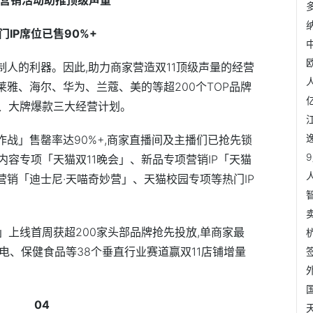
门IP席位已售90%+
制人的利器。因此,助力商家营造双11顶级声量的经营
莱雅、海尔、华为、兰蔻、美的等超200个TOP品牌
、大牌爆款三大经营计划。
作战」售罄率达90%+,商家直播间及主播们已抢先锁
级内容专项「天猫双11晚会」、新品专项营销IP「天猫
营销「迪士尼·天喵奇妙营」、天猫校园专项等热门IP
上线首周获超200家头部品牌抢先投放,单商家最
家电、保健食品等38个垂直行业赛道赢双11店铺增量
04