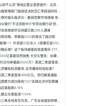
“认房不认贷”落地后置业意愿提升：北京新房成交增16.9% 上...
金融管理部门强调坚决防范汇率超调风险 人民币汇率应声反弹...
证券时报头版评论：敏锐觉察市场情绪 有效放大政策“好声音”
微众银行“不法贷款中介专项治理行动”防治并重、多措并举保...
摩洛哥南部罕见地震已致296人遇难
日照攻略，带着我512G的胃去了趟日照
A股唯一！外资超10亿杀入 3周爆买逾1000万股！这家龙头公司...
豪赌反弹？这个板块被基民极度看好 ETF份额一度升破千亿！而...
3000亿富豪突然抛售 大空头警告：如果英伟达泡沫破裂 可能...
6月日均单量超3000万！滴滴二季度营收同比增长53%
化学螺栓检测要求_化学螺栓检验标准？
滴滴二季度营收488亿元，但归属普通股东净亏
我国警方成功接收1207名缅北涉诈犯罪嫌疑人
趣店美股跌8.16%
大健云仓美股涨11.04%
珠三角多地发生内涝，广东全省提前转移8万余人