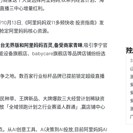
、直播三中心增量红利。
10月13日,《阿里妈妈双11多频快收·
投资
指南》发
纷抢定阿里妈妈核心资源。
相台无界版和阿里妈妈百灵,备受商家青睐
,吸引李宁官
设备旗舰店、babycare旗舰店等品牌店铺纷纷选
必争之地。数百家行业标杆品牌已提前锁定超级直播
全民种草、王牌新品、大牌爆款三大经营计划稀缺资
投放「全域领跑计划之行业赛道人群通」,赢店铺中心
。从AI创意工具、AI决策到AI投放,目前阿里妈妈AI