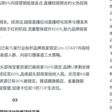
高得8%内容营销投放返点,直播短视频合约火热招商
相关。经测试,超级直播拉动直播转化效率与爆发系
视频处于红利阶段,流量整体提升800%,助力品牌商家
。
已有15家行业标杆品牌商家锁定Uni-START内容经
容易感人群、内容引爆渠道三大策略。
头部淘宝客资源已被商家100%锁定,品牌U享剩余席
经拉至60%,品类超头部商家纷纷入局。
近
百家KA级
光资源已有90%被锁定。薇诺娜旗舰店、雀巢旗舰
联盟,加速卡位双11的TOP生态位。
03
余营销活动助推顶级声量