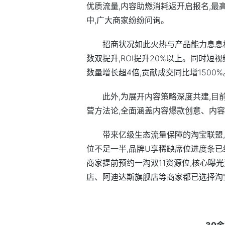
优质流量,内容助燃消耗返开启报名,最
中,广大商家纷纷问询。
招商状况如此火热与产品能力息息
数双提升,ROI提升20%以上。同时短
数量增长超4倍,贡献成交同比增1500%
此外,为展开内容策略深度共建,目前
营方法论,全面涵盖内容爆款创意、内
带来亿级生态流量保障的淘宝联盟,
位不足一半,品牌U享稀缺席位进度条已
商家提前预约一淘双11资源位,核心曝
店、阿迪达斯旗舰店等商家都已选择淘宝
30