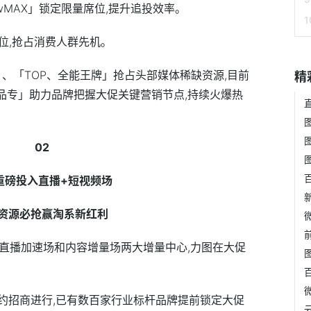
wMAX」锁定限量席位,提升追投效率。
席位,抢占消费人群先机。
、「TOP、全能王牌」抢占头部媒体稀缺资源,目前
精
品专」助力品牌把握大促关键营销节点,持续火爆热
02
重磅投入直播+短视频场
资源必抢赢淘系新红利
了直播加速场和内容增量场两大增量中心,力图在大促
合约招商进行,已有数百家行业标杆品牌提前锁定大促