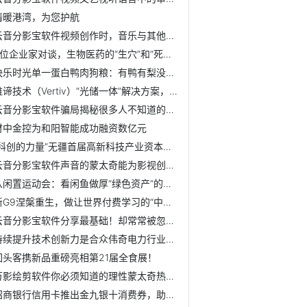
情暖港湾，为您护航
云音分影宝软件视频创作时，音乐与其他表现元素的共存性
4位企业家对谈，生物医药的“生穴”和“死穴”在哪
快乐时光单一蛋白鸭肉狗粮：有鸭有梨没泪痕
维谛技术（Vertiv）“光储一体”解决方案，帮助零碳园区管好...
云音分影宝软件骗局揭秘很多人不知道的套路
财中金控为和阳智能成功融资数亿元
“科创的力量”无疆首届高新科技产业资本峰会暨“科创的未来...
云音分影宝软件声音的蒙太奇能为影视创作带来什么
从闲置运动会：看闲鱼做厚“绿色资产”的方法论
新G9涅槃重生，做让世界付费学习的“中国高端样板”
云音分影宝软件分享最基础！却常常被忽视的剪辑实操5步
持续提升技术创新力是合众伟奇电力行业出圈法门
回头客携新品重磅亮相第21届全食展！
万影绘剪软件你必须知道的理性蒙太奇热知识
招商银行信用卡推出金九银十消费券，助力扩内需、促消费