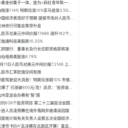
多重身份集于一体，座为×斜杠青年陈一中讲述人生的“撒野”...
纳指涨1.14% 特斯拉涨10%亚马逊涨3.5%阿里跌1.5%
中国经济表现好于预期 提振市场对人民币的信心
欧洲央行可能会暂停升息
人民币兑美元中间价报7.1986 调升162个基点
亿咖通科技美股跌10.33%
江阴银行：董事长及行长任职资格获核准
逸仙电商美股涨8.79%
9月11日人民币对美元中间价报7.2148 上调2个基点
人民币汇率贬值空间有限
智能驾驶迎大消息！特斯拉涨超10% 市值一夜暴涨超5800亿元
卖爆了 已涨破600元/克！店员：“投资金条每天一克涨几毛钱...
杭州亚运会办赛有“智”感
签约638个投资项目 第二十三届投洽会圆满落幕
外逃人员凌燕舞在境外落网并被遣返回国
国家统计局有关负责人谈第五次全国经济普查进展
天津市“村BA”总决赛在北辰区开赛！直击揭幕战！