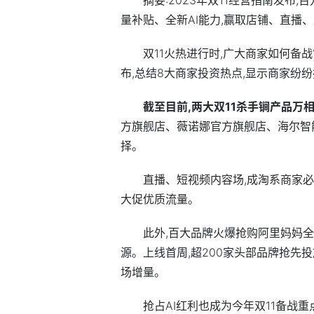
量补贴、全新AI能力,赢取店铺、直播
双11火热进行时,广大商家如何备战?
布,总结8大商家
投资
热点,显示商家纷
截至目前,两大双11杀手锏产品万
方旗舰店、薇诺娜官方旗舰店、海尔智能
择。
直播、短视频内容场,成淘系商家
大促优质流量。
此外,百大品牌火爆抢购阿里妈妈
源。上线首周,超200家头部品牌抢先
场增量。
抢占AI红利也成为今年双11备战重点