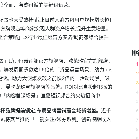
度全面、有迹可循的关键词运营。
场景也大受热捧,截止目前人群方舟用户规模增长超1
官方旗舰店等商家实现人群资产增长,提升生意增量。
组合策略」以行业最佳经营方案,帮助商家综合提升
排
景」助力hr赫莲娜官方旗舰店、欧莱雅官方旗舰店、
爆发周期系数达1.6倍的「货品运营场景」助力mis
速度更快。助力大促爆发较之前快2倍的「活动场景」吸
旗舰店、曼卡龙珠宝旗舰店等品牌。ROI对比自投超15%的
的「内容营销场景」直播短视频合约火热招商中!
标杆品牌提前锁定,布局品牌营销赢全域新增量
。
近
千
位,将其首推的「一键关注/领券系列」创新模版收入