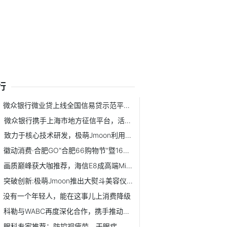
行
微众银行微业贷上线全国信易贷示范平台，以数字金融服务拓宽...
微众银行携手上海市地方征信平台，活用企业公共信用数据、拓...
致力于核心技术研发，极萌Jmoon利用精细化护理，提升产品体验
徽动消费·合肥GO“合肥66购物节”暨1688产业带领跑计划发布...
画质巅峰获大咖推荐，海信E8成高端MiniLED电视爆款
突破创新:极萌Jmoon推出大熨斗美容仪,实现极速抗老科技
没有一个年轻人，能在这事儿上消费降级
科勒与WABC再度深化合作，携手推动多元平等与包容实践
眼科专家推荐：防控视疲劳、干眼症，要看这一高科技