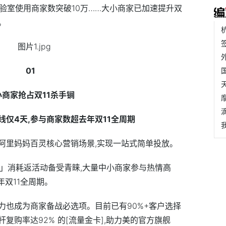
实验室使用商家数突破10万……大小商家已加速提升双
。
01
小商家抢占双11杀手锏
线仅4天,参与商家数超去年双11全周期
阿里妈妈百灵核心营销场景,实现一站式简单投放。
营」消耗返活动备受青睐,大量中小商家参与热情高
年双11全周期。
力也成为商家备战必选项。目前已有90%+客户选择
复购率达92% 的[流量金卡],助力美的官方旗舰