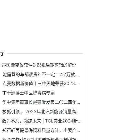
行
声图渐变仪软件对影视后期剪辑的解说
能露营的车都很贵？不一定！2.2万就能拥有舒适大平层
点亮数据新价值丨三维天地荣获2023中国大数据创新领军企业
丁于洲博士中医脾胃病专家
华中集团董事长赵建棠发表二〇二四年新年致辞
极狐引领 ，2023年北汽新能源销量高速增长
敢为不凡，领跑未来 | TCL实业2024新年全球接力跑
郑石轩再提粤海饲料质量方针，主要产品要处于领先地位
新合生物获批深圳市创新创业计划科技重大专项