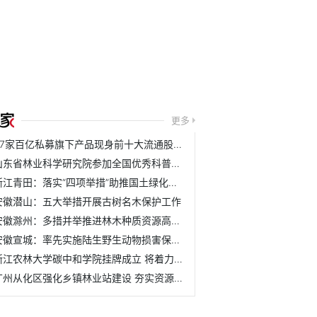
更多
37家百亿私募旗下产品现身前十大流通股名单
山东省林业科学研究院参加全国优秀科普作品评选活动
浙江青田：落实“四项举措”助推国土绿化取得新成效
安徽潜山：五大举措开展古树名木保护工作
安徽滁州：多措并举推进林木种质资源高质量发展
安徽宣城：率先实施陆生野生动物损害保险理赔机制
浙江农林大学碳中和学院挂牌成立 将着力培养具有碳中和与农...
广州从化区强化乡镇林业站建设 夯实资源管护基层基础