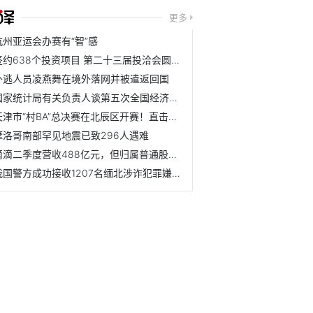
更多
杭州亚运会办赛有“智”感
签约638个投资项目 第二十三届投洽会圆满落幕
外逃人员凌燕舞在境外落网并被遣返回国
国家统计局有关负责人谈第五次全国经济普查进展
天津市“村BA”总决赛在北辰区开赛！直击揭幕战！
摩洛哥南部罕见地震已致296人遇难
滴滴二季度营收488亿元，但归属普通股东净亏
我国警方成功接收1207名缅北涉诈犯罪嫌疑人