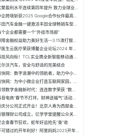
欢聚盈利水平连续第四年提升 致力全球业务可持续增长
中企跨境斩获2025 Google合作伙伴最高荣誉 出海营销服务实...
丰田汽车金融一键激活丰田全球畅销车型卡罗拉线上购车
每个企业都需要一个“外挂市场部”
保障金融权益助力美好生活—3.15渣打银行消费者金融教育宣传活动
好医生云医疗荣获博鳌企业论坛2024 年度（行业）最具投资价值企业
科技风向标！TCL实业携全新智能移动通讯产品闪耀MWC 2025
沃尔沃汽车，安全与舒适的完美结合
易快网：数字浪潮中的领航者，助力中小企业破浪前行
易快网：为中小微企业打造互联网家园，开启共赢新篇
引领数字金融新时代：连连数字荣获 “数字金融优秀实践案例” 奖
抖音电商“春节不打烊，财神送福气”活动战绩出炉 全域日均...
重庆分公司正式开业！北京人寿为西部金融中心建设增添新动力
浙银理财公司成立，亿学学堂提醒公众关注理财安全
爱企查春节狂欢，蛇年好运抢先“查”收
不可错过的开年利好！阿里妈妈2025开年赢新计划，高返点、多...