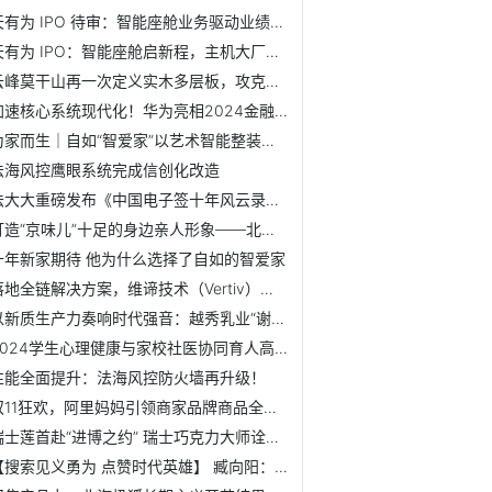
天有为 IPO 待审：智能座舱业务驱动业绩上扬，全球化战略加...
天有为 IPO：智能座舱启新程，主机大厂结深盟
云峰莫干山再一次定义实木多层板，攻克产业级痛点
加速核心系统现代化！华为亮相2024金融科技产业大会
为家而生｜自如“智爱家”以艺术智能整装破局家装市场
法海风控鹰眼系统完成信创化改造
法大大重磅发布《中国电子签十年风云录》：从工具到平台，电...
打造“京味儿”十足的身边亲人形象——北京人寿正式签约形象...
十年新家期待 他为什么选择了自如的智爱家
落地全链解决方案，维谛技术（Vertiv）赋能绿色、科技金融发展
以新质生产力奏响时代强音：越秀乳业“谢添地”黑土娟姗纯牛...
2024学生心理健康与家校社医协同育人高 质量发展研讨会在京举行
性能全面提升：法海风控防火墙再升级！
双11狂欢，阿里妈妈引领商家品牌商品全场景大放异彩！
瑞士莲首赴“进博之约” 瑞士巧克力大师诠释融情奥秘
【搜索见义勇为 点赞时代英雄】 臧向阳：右手被匕首贯穿 ...