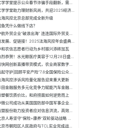
亿学学堂提示公众春节诈骗手段翻新，需加强防范
亿学学堂助力理财新风尚，共迎2025经济新机遇
法海风控北京总部完成全新升级
闲鱼凭什么做线下店？
护航外贸企业“破浪出海” 连连国际外贸支付斩获“2024年度...
稳发展、促链接！2025法海风控年会盛典圆满举行
中和农信志愿者行动为乡村振兴添砖加瓦
热烈恭贺！水光鲸医疗美容于12月28日盛大开业
易快网创新直播带货模式，农业商家数字化转型新动力
益起守护|回顾平安产险“7.8全国保险公众宣传日”公益接力之行
法海风控涉诉风险量化报告迎来重大更新
丰田金融服务多元化竞争力赋能汽车金融行业
重塑餐饮质价比，和府捞面如何逆势而上
中微公司成功从美国国防部中国军事企业清单中移除
益盟股份助力投资者应对信息洪流，高效把握市场动态
北京人寿坚守“保险+康养”双轮驱动战略 助力康养产业高质量发展
北京市朝阳区人民政府与TCL实业完成战略签约