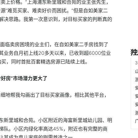
难卖上价格。”上海浦东新里城和合苑的业主张先生，
源”难觅买家、难卖好价而困扰。“但是自如美家二
解决思路。我第一次意识到，对目标买家的判断真的
样面临卖房困境的业主们，在自如美家二手房找到了
业务自月初上线20多天以来，已收到超6000位业
询购买，同时首批百套精选房源已陆续上线。
舍好房”市场潜力更大了
详细地帮我勾画出了目标买家画像，相比其他平台，
东新里城和合苑。小区附近的海富新里城幼儿园、明
梯队。小区内绿化率高达45%，附近也有完整的商
让其成为育儿家庭的刚需首选之一。