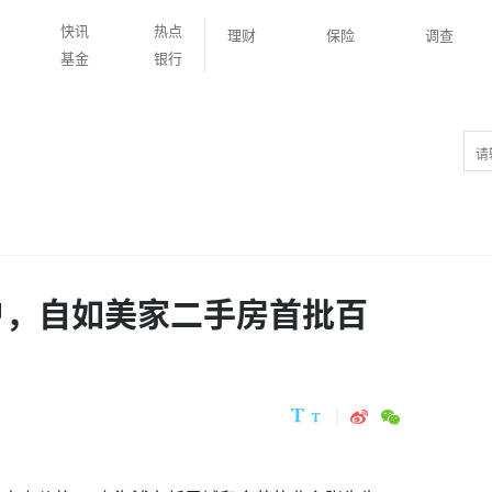
快讯
热点
理财
保险
调查
基金
银行
户，自如美家二手房首批百