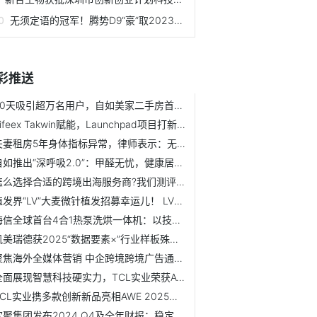
无须定语的冠军！腾势D9“豪”取2023年年度MPV销量冠军
彩推送
20天吸引超万名用户，自如美家二手房首批百套精选房源陆续上线
Aifeex Takwin赋能，Launchpad项目打新深度分析
夫妻租房5年身体指标异常，律师表示：无凭据的索赔不合理
自如推出“深呼吸2.0”：甲醛无忧，健康居住新选择
怎么选择合适的跨境出海服务商?我们测评了这几家
植发界“LV”大麦微针植发招募幸运儿！ LV包包免费等你拿回家
海信全球首台4合1热泵洗烘一体机：以技术重构洗护行业的价值逻辑
凯美瑞德获2025“数据要素×”行业样板殊荣，助力金融机构数...
聚焦海外全媒体营销 中企跨境跨境广告通解锁出海广告营销新玩法
全面展现智慧科技硬实力，TCL实业荣获AWE 2025三项大奖
TCL实业携多款创新新品亮相AWE 2025，全面展现智慧科技硬实力
欢聚集团发布2024 Q4及全年财报：稳定回馈股东 欢聚致力全...