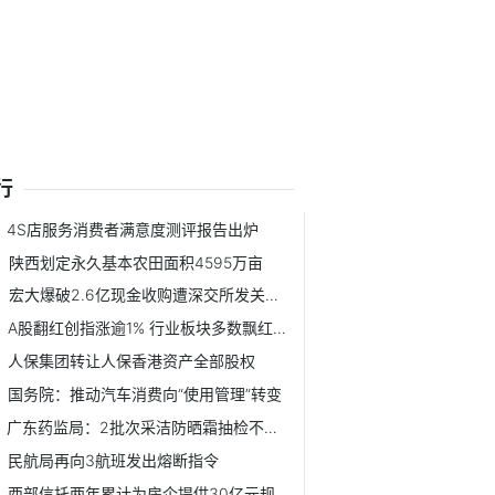
行
4S店服务消费者满意度测评报告出炉
陕西划定永久基本农田面积4595万亩
宏大爆破2.6亿现金收购遭深交所发关注函
A股翻红创指涨逾1% 行业板块多数飘红在线教育概念全线爆发
人保集团转让人保香港资产全部股权
国务院：推动汽车消费向“使用管理”转变
广东药监局：2批次采洁防晒霜抽检不合格
民航局再向3航班发出熔断指令
西部信托两年累计为房企提供30亿元规模“永续债”