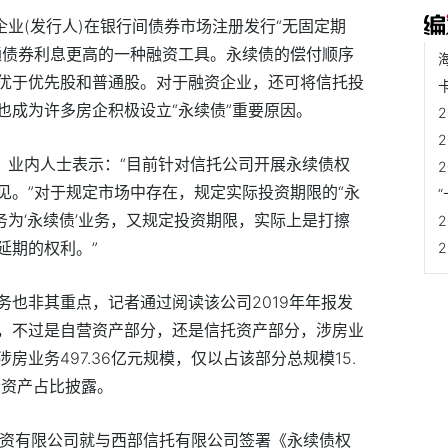
企业(发行人)在银行间债券市场注册发行“无固定期
通债券利息更高的一种融资工具。永续债的偿付顺序
优于优先股和普通股。对于融资企业，还可将信托投
也成为许多房企积极设立“永续债”重要原因。
，业内人士表示：“目前针对信托公司开展永续债权
见。”对于规定市场中存在，规定实际投资期限的“永
务为‘永续债’业务，又规定投资期限，实际上是打擦
延期的权利。”
务也非其重点，记者通过阅读该公司2019年年报发
，不过是自营资产部分，还是信托资产部分，涉房业
业务497.36亿元规模，仅以占该部分总规模15.
分资产占比披露。
业投资有限公司就与西部信托有限公司签署《永续债权