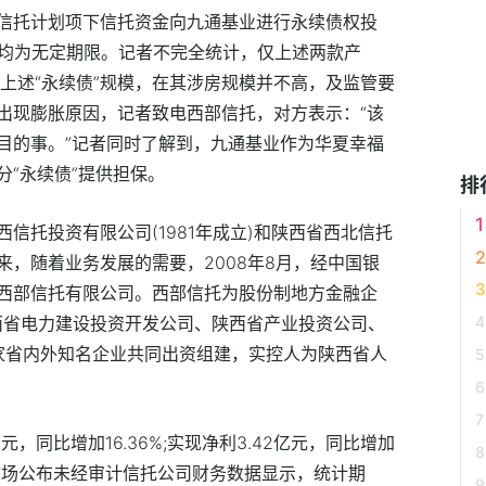
信托计划项下信托资金向九通基业进行永续债权投
限均为无定期限。记者不完全统计，仅上述两款产
上述“永续债”规模，在其涉房规模并不高，及监管要
出现膨胀原因，记者致电西部信托，对方表示：“该
目的事。”记者同时了解到，九通基业作为华夏幸福
“永续债”提供担保。
排
信托投资有限公司(1981年成立)和陕西省西北信托
而来，随着业务发展的需要，2008年8月，经中国银
西部信托有限公司。西部信托为股份制地方金融企
陕西省电力建设投资开发公司、陕西省产业投资公司、
4家省内外知名企业共同出资组建，实控人为陕西省人
亿元，同比增加16.36%;实现净利3.42亿元，同比增加
行间市场公布未经审计信托公司财务数据显示，统计期