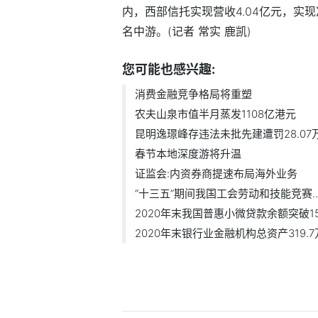
内，西部信托实现营收4.04亿元，实现
名中游。(记者 常实 鹿凯)
您可能也感兴趣:
消费金融竞争格局将重塑
农夫山泉市值半月蒸发1108亿港元
昆明逸璟峰存违法未批先建遭罚28.07
春节本地深度游将升温
证监会:内资券商提速布局海外业务
“十三五”期间我国工会劳动和技能竞赛..
2020年末我国普惠小微贷款余额突破1
2020年末银行业金融机构总资产319.