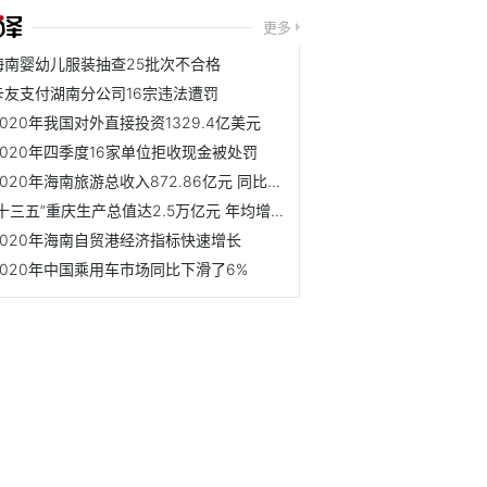
更多
海南婴幼儿服装抽查25批次不合格
卡友支付湖南分公司16宗违法遭罚
2020年我国对外直接投资1329.4亿美元
2020年四季度16家单位拒收现金被处罚
2020年海南旅游总收入872.86亿元 同比恢复超8成
“十三五”重庆生产总值达2.5万亿元 年均增长7.2%
2020年海南自贸港经济指标快速增长
2020年中国乘用车市场同比下滑了6%