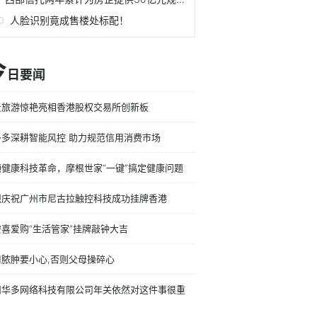
人脸识别竟成售楼处标配！
今
日要闻
景旅游惊艳亮相香港股权交易所创新板
多多深耕智能风控 助力规范信用消费市场
领健康科技革命，摩根世家“一键”搞定健康问题
烈庆祝广州市尼古拉触控科技成功挂牌香港
安喜爱购“生活管家”挂牌敲钟大吉
周脓肿要小心,否则父母操碎心
州华多网络科技有限公司年关依然对这件事很重
！