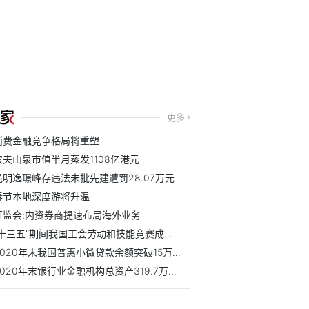
更多
消费金融竞争格局将重塑
农夫山泉市值半月蒸发1108亿港元
昆明逸璟峰存违法未批先建遭罚28.07万元
春节本地深度游将升温
证监会:内资券商提速布局海外业务
“十三五”期间我国工会劳动和技能竞赛成效显著
2020年末我国普惠小微贷款余额突破15万亿元
2020年末银行业金融机构总资产319.7万亿元