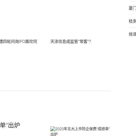
厦
桔
徐
遭四轮问询IPO路坎坷
天泽信息成监管"常客"?
单”出炉