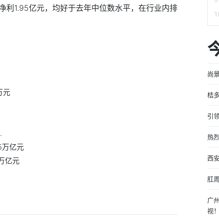
净利1.95亿元，均好于去年中位数水平，在行业内排
尚
万元
桔
引
.
热
5万亿元
西
7万亿元
肛
广
视