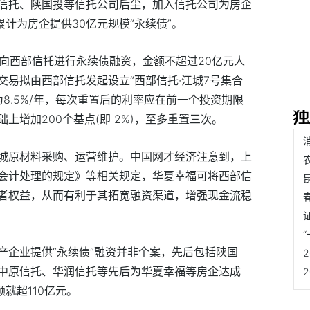
信托、陕国投等信托公司后尘，加入信托公司为房企
累计为房企提供30亿元规模“永续债”。
拟向西部信托进行永续债融资，金额不超过20亿元人
易拟由西部信托发起设立“西部信托·江城7号集合
为8.5%/年，每次重置后的利率应在前一个投资期限
上增加200个基点(即 2%)，至多重置三次。
城原材料采购、运营维护。中国网才经济注意到，上
会计处理的规定》等相关规定，华夏幸福可将西部信
者权益，从而有利于其拓宽融资渠道，增强现金流稳
产企业提供“永续债”融资并非个案，先后包括陕国
中原信托、华润信托等先后为华夏幸福等房企达成
就超110亿元。