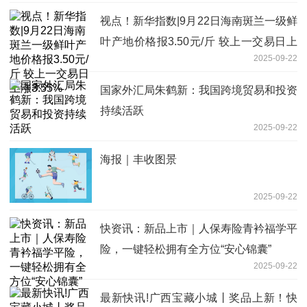
视点！新华指数|9月22日海南斑兰一级鲜
叶产地价格报3.50元/斤 较上一交易日上
2025-09-22
涨3.55%
国家外汇局朱鹤新：我国跨境贸易和投资
持续活跃
2025-09-22
海报｜丰收图景
2025-09-22
快资讯：新品上市｜人保寿险青衿福学平
险，一键轻松拥有全方位“安心锦囊”
2025-09-22
最新快讯!广西宝藏小城丨奖品上新！快