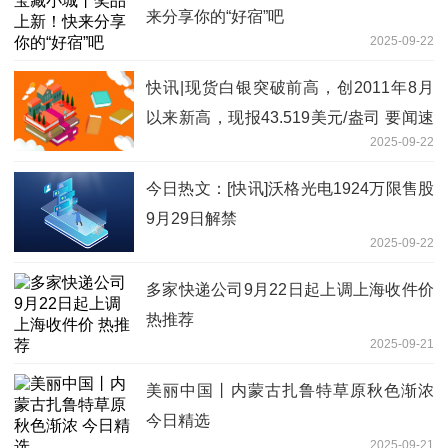
来分享你的“好宿”吧
2025-09-22
快讯|现货白银突破前高，创2011年8月
以来新高，现报43.519美元/盎司 要闻速
2025-09-22
递
今日热文：[快讯]沃格光电1924万限售股
9月29日解禁
2025-09-22
多家快递公司9月22日起上调上海收件价
热推荐
2025-09-21
美丽中国丨内蒙古扎鲁特草原秋色渐浓
今日精选
2025-09-21