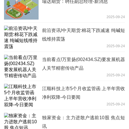
瑞达期货：聘任副总经理-新消息
2025-09-24
前沿资讯!中天期货:棉花下跌减速 纯碱短
线维持震荡
2025-09-24
当前看点!万里扬(002434.SZ)要发展机器
人关节精密传动产品
2025-09-24
江顺科技上市5个月收监管函 上半年营收
净利双降-今日要闻
2025-09-24
独家资金：主力进散户逃前10股 焦点短
讯