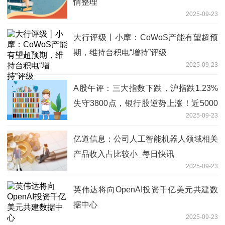
情整理
2025-09-23
大行评级丨小摩：CoWoS产能有望超预
期，维持台积电“增持”评级
2025-09-23
A股午评：三大指数下跌，沪指跌1.23%
失守3800点，银行股逆势上涨！近5000
2025-09-23
股下跌，成交额17135亿放量3579亿-要
闻
亿道信息：公司人工智能机器人领域相关
产品收入占比较小_每日快讯
2025-09-23
英伟达将向OpenAI投资千亿美元共建数
据中心
2025-09-23