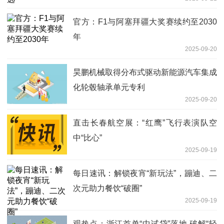
官方：F1与阿塞拜疆大奖赛续约至2030
年
2025-09-20
昊鹏机械取得分布式驱动新能源汽车集成
化轮毂轴承单元专利
2025-09-20
直击长春航空展：“红鹰”飞行表演队空
中“比心”
2025-09-19
每日速讯：解锁夜宵“新玩法”，蹦迪、二
次元助力餐饮“破圈”
2025-09-19
观热点：浙江首单“中试贷”落地 破解“轻