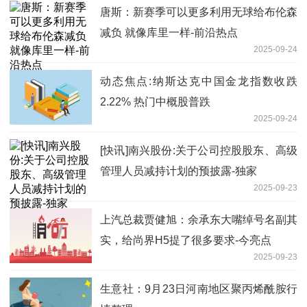
唐斯：新赛季可以更多利用无球给布伦森
减负 就像库里一样-前沿热点
2025-09-24
动态焦点:纳斯达克中国金龙指数收跌
2.22% 热门中概股普跌
2025-09-24
[快讯]南兴股份:关于公司控股股东、高级
管理人员减持计划的预披露-独家
2025-09-23
上汽总裁贾健旭：余承东大嘴绰号名副其
实，给尚界H5提了很多要求-今亮点
2025-09-23
生意社：9月23日河南地区聚丙烯酰胺行