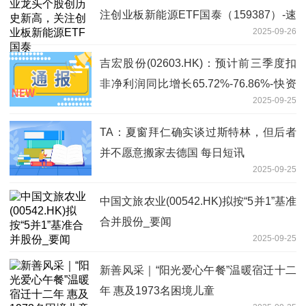
注创业板新能源ETF国泰（159387）-速
2025-09-26
讯
吉宏股份(02603.HK)：预计前三季度扣
非净利润同比增长65.72%-76.86%-快资
2025-09-25
讯
TA：夏窗拜仁确实谈过斯特林，但后者
并不愿意搬家去德国 每日短讯
2025-09-25
中国文旅农业(00542.HK)拟按“5并1”基准
合并股份_要闻
2025-09-25
新善风采｜“阳光爱心午餐”温暖宿迁十二
年 惠及1973名困境儿童