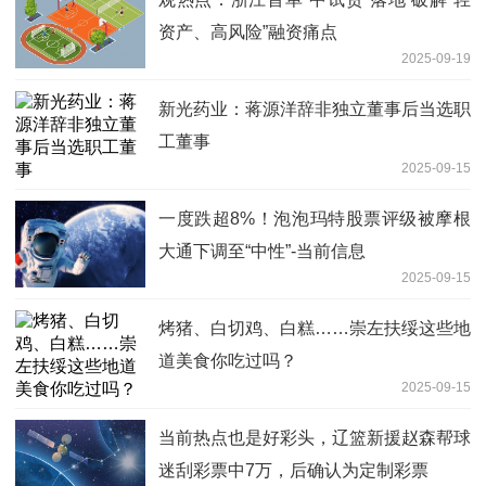
资产、高风险”融资痛点
2025-09-19
新光药业：蒋源洋辞非独立董事后当选职
工董事
2025-09-15
一度跌超8%！泡泡玛特股票评级被摩根
大通下调至“中性”-当前信息
2025-09-15
烤猪、白切鸡、白糕……崇左扶绥这些地
道美食你吃过吗？
2025-09-15
当前热点也是好彩头，辽篮新援赵森帮球
迷刮彩票中7万，后确认为定制彩票