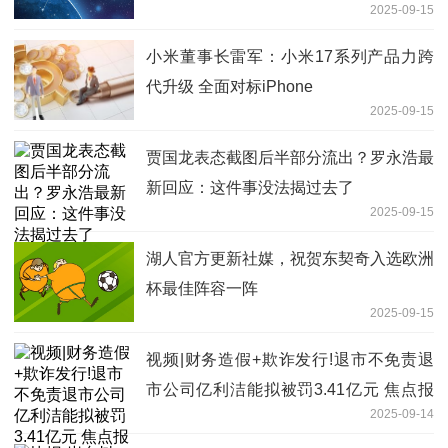
2025-09-15
小米董事长雷军：小米17系列产品力跨
代升级 全面对标iPhone
2025-09-15
贾国龙表态截图后半部分流出？罗永浩最
新回应：这件事没法揭过去了
2025-09-15
湖人官方更新社媒，祝贺东契奇入选欧洲
杯最佳阵容一阵
2025-09-15
视频|财务造假+欺诈发行!退市不免责退
市公司亿利洁能拟被罚3.41亿元 焦点报
2025-09-14
道