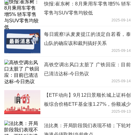
快报:崔东树：8月乘用车零售增5% 轿车
零售与SUV零售均较低
2025-09-14
每日观察!从麦麦提江的淡定自若看，泰
山队的确应该和裁判搞好关系
2025-09-14
高铁空调出风口太脏了 广铁回应：目前
已清洁达标-今日热议
2025-09-14
【ETF动向】9月12日景顺长城上证科创
板综合价格ETF基金涨1.27%，份额减少
2025-09-13
500万份
法比奥：开局阶段我们表现不错；下轮对
海港必须取胜|当前焦点