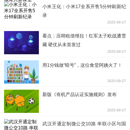
小米王化：小米17全系开售5分钟刷新纪
录
2025-09-27
看点：压哨租借维拉！红军太子欧战遭雪
藏 硬仗从未首发过
2025-09-27
用1分钱做“暗号”，这位食堂阿姨火了！
2025-09-27
新版《有机产品认证实施规则》发布
2025-09-27
武汉开通定制微公交10路 串联小区与国