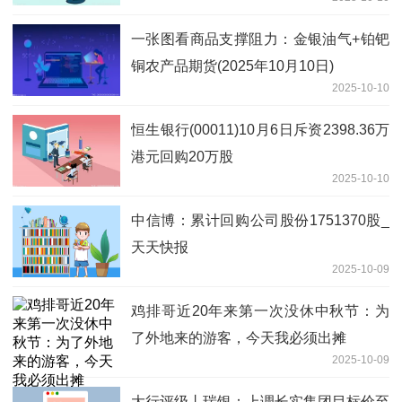
融行业标准-今日视点
一张图看商品支撑阻力：金银油气+铂钯
铜农产品期货(2025年10月10日)
2025-10-10
恒生银行(00011)10月6日斥资2398.36万
港元回购20万股
2025-10-10
中信博：累计回购公司股份1751370股_
天天快报
2025-10-09
鸡排哥近20年来第一次没休中秋节：为
了外地来的游客，今天我必须出摊
2025-10-09
大行评级丨瑞银：上调长实集团目标价至