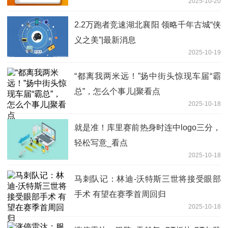
2025-10-20
2.2万跑者竞速湖北襄阳 领略千年古城“侠
义之美”|最新消息
2025-10-19
“都离我两米远！”扬中街头惊现车届“霸
总”，怎么个事儿|聚看点
2025-10-18
就是准！库里赛前热身时连中logo三分，
轻松写意_看点
2025-10-18
马刺队记：林迪-沃特斯三世将接受眼部
手术 有望在赛季首周回归
2025-10-18