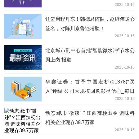
2025-10-16
辽篮启程丹东！韩德君随队，赵继伟暖心
签名，对阵川京鲁遇考验！
2025-10-16
北京城市副中心首批“智能微水冲”节水公
厕上岗 报道
2025-10-16
华鑫证券：首予中国宏桥(01378)“买
入”评级 公司大规模回购彰显信心_每日
2025-10-15
观察
动态:纸巾“微辣”？江西辣梗出圈 调味料
相关企业现存39.7万家
2025-10-15