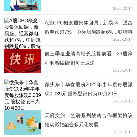
2025-10-14
A股CPO概念股集体回调，新易盛、通富
微电跌超7%，中际旭创跌超6%，联特科
2025-10-14
技、德科立、剑桥科技、烽火通信跌超
4%
前三季度业绩高增长股提前看，23股净
利润增幅翻倍|每日速递
2025-10-14
微头条丨华鑫股份2025年半年度每股派
现0.039元 股权登记日为10月20日
2025-10-13
天府文旅：签署系列战略合作框架协议
推动影旅融合多元化发展
2025-10-13