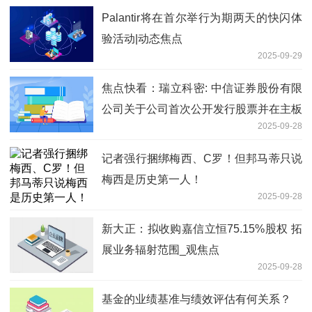
Palantir将在首尔举行为期两天的快闪体
验活动|动态焦点
2025-09-29
焦点快看：瑞立科密: 中信证券股份有限
公司关于公司首次公开发行股票并在主板
2025-09-28
上市的上市保荐书内容摘要
记者强行捆绑梅西、C罗！但邦马蒂只说
梅西是历史第一人！
2025-09-28
新大正：拟收购嘉信立恒75.15%股权 拓
展业务辐射范围_观焦点
2025-09-28
基金的业绩基准与绩效评估有何关系？