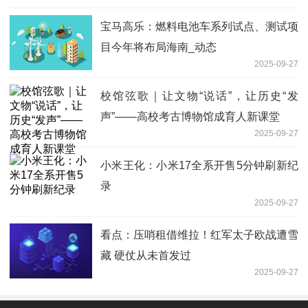
宝马高乐：燃料电池车系列试点、测试项
目今年将布局海南_动态
2025-09-27
校馆弦歌｜让文物“说话”，让历史“发
声”——高校考古博物馆成育人新课堂
2025-09-27
小米王化：小米17全系开售5分钟刷新纪
录
2025-09-27
看点：压哨租借维拉！红军太子欧战遭雪
藏 硬仗从未首发过
2025-09-27