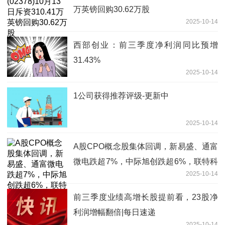
万英镑回购30.62万股
2025-10-14
西部创业：前三季度净利润同比预增
31.43%
2025-10-14
1公司获得推荐评级-更新中
2025-10-14
A股CPO概念股集体回调，新易盛、通富
微电跌超7%，中际旭创跌超6%，联特科
2025-10-14
技、德科立、剑桥科技、烽火通信跌超
4%
前三季度业绩高增长股提前看，23股净
利润增幅翻倍|每日速递
2025-10-14