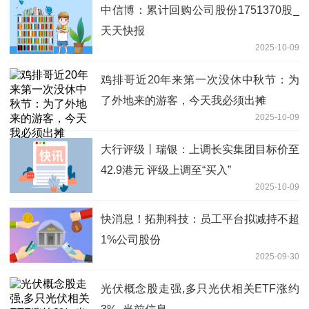
中信博：累计回购公司股份1751370股_
天天快报
2025-10-09
鸡排哥近20年来第一次没休中秋节：为
了外地来的游客，今天我必须出摊
2025-10-09
大行评级丨瑞银：上调长实集团目标价至
42.9港元 评级上调至“买入”
2025-10-09
快消息！拓荆科技：员工平台拟减持不超
1%公司股份
2025-09-30
光伏概念股走强,多只光伏相关ETF涨约