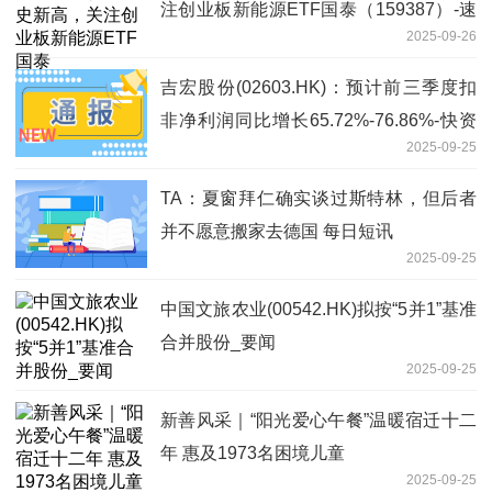
注创业板新能源ETF国泰（159387）-速
2025-09-26
讯
吉宏股份(02603.HK)：预计前三季度扣
非净利润同比增长65.72%-76.86%-快资
2025-09-25
讯
TA：夏窗拜仁确实谈过斯特林，但后者
并不愿意搬家去德国 每日短讯
2025-09-25
中国文旅农业(00542.HK)拟按“5并1”基准
合并股份_要闻
2025-09-25
新善风采｜“阳光爱心午餐”温暖宿迁十二
年 惠及1973名困境儿童
2025-09-25