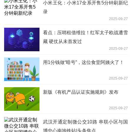
小米王化：小米17全系开售5分钟刷新纪
录
2025-09-27
看点：压哨租借维拉！红军太子欧战遭雪
藏 硬仗从未首发过
2025-09-27
用1分钱做“暗号”，这位食堂阿姨火了！
2025-09-27
新版《有机产品认证实施规则》发布
2025-09-27
武汉开通定制微公交10路 串联小区与国
博中心南地铁站|头条焦点